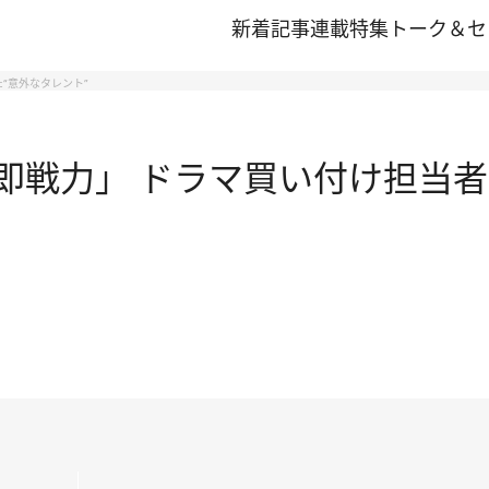
新着記事
連載
特集
トーク＆セ
“意外なタレント”
は即戦力」 ドラマ買い付け担当者