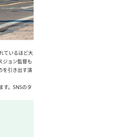
れているほど大
スジョン監督も
のを引き出す演
す。SNSのタ