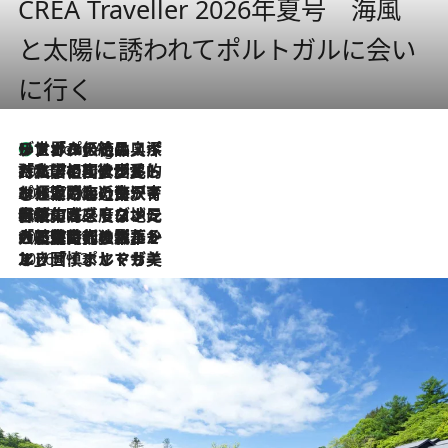
CREA Traveller 2026年夏号 海風
と太陽に誘われてポルトガルに会い
に行く
リスボンの絶品スイーツ「パステル・デ・ナタ」とは？ポルトガル伝統の奥深い世界へ
1 Hour Ago
2026.7.27
「私の祖国はポルトガル語です」国民的詩人フェルナンド・ペソアと、彼が愛した文学の街を歩く
2026.7.26
ポルトガル近海が育む極上の海の幸。キリリと冷えた白ワインと愉しむ、シーフード専門店の贅沢
2026.7.22
伝統の味をモダンに昇華。高感度な地元客が集う、リスボンの最旬ガストロノミー
2026.7.21
大航海時代の栄華から、震災、独裁、そして革命へ。ポルトガル・首都リスボンの石畳に刻まれた「歴史の光と影」
2026.7.13
エッセイ・ヤマザキマリ「慎ましくも美しき国 ポルトガル」