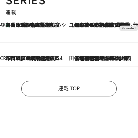
SERIES
連載
47都道府県の手みやげ ひんやりスイーツで夏を満喫
【兵庫県】この夏絶対食べたい 冷やしておいしいおやつ3選 淡路島の恵みをジェラートに集約
1 Hour Ago
【CREA×星野リゾート】唯一無二。癒しと発見が待つ場所へ
【トンボの足水浴】ヒノキの香りに包まれて涼感マックス！約13℃の湧水かけ流しを避暑地「星野温泉 トンボの湯」で体験
2026.8.7
CREA'S CHOICE
2026.8.7
「立川にも歌舞伎があるんだよ」 片岡仁左衛門・市川中車ら豪華座組みで4年目の立川立飛歌舞伎へ
田中稲の勝手に再ブーム
2026.8.7
「湘南乃風に憧れて」観客大盛上がりの“タオル回し”に、ラッパー顔負けの高速歌唱まで…さだまさし（74）のアグレッシブすぎる現在地
連載 TOP