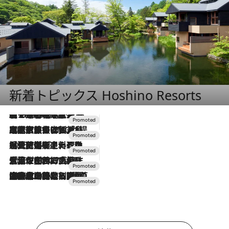
新着トピックス Hoshino Resorts
【トンボの足水浴】ヒノキの香りに包まれて涼感マックス！約13℃の湧水かけ流しを避暑地「星野温泉 トンボの湯」で体験
2026.8.7
2026.7.31
【ホテル帰省】という選択肢をOMOが提案。家族とほどよい距離を保つには「昼は実家、夜は気兼ねなくホテルで！」
2026.7.24
【夏限定ディナーコース】旬を迎える稚鮎や花ズッキーニなどをイタリア・トスカーナの郷土料理の手法で満喫！
2026.7.17
「土佐和ハーブかき氷」がOMO7高知に登場！生姜、山椒、大葉など目にも舌にも涼を呼ぶ郷土の味
2026.7.10
NEW OPEN！【界 草津】名湯の地に誕生。趣の異なる2種の温泉と上州ならではの会席・蕎麦割烹など美食を味わう究極の癒やし旅