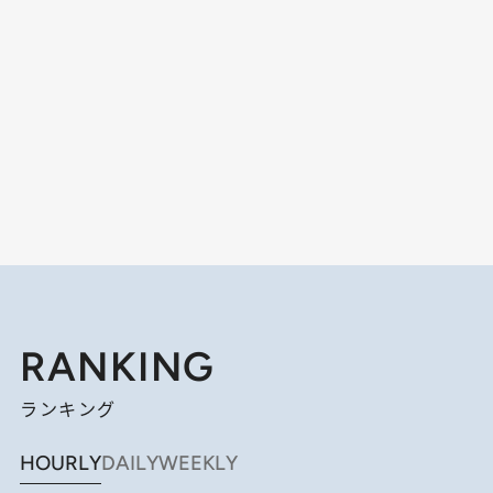
RANKING
ランキング
HOURLY
DAILY
WEEKLY