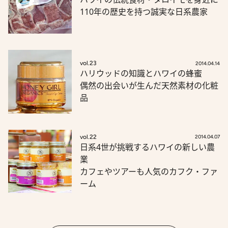
110年の歴史を持つ誠実な日系農家
vol.23
2014.04.14
ハリウッドの知識とハワイの蜂蜜
偶然の出会いが生んだ天然素材の化粧
品
vol.22
2014.04.07
日系4世が挑戦するハワイの新しい農
業
カフェやツアーも人気のカフク・ファ
ーム