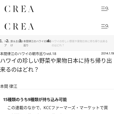
トッ
旅＆お出か
本間律江のハワイの朝市
ハワイの珍しい野菜や果物日本に持ち帰り出来る
プ
け
巡り
のはどれ？
本間律江のハワイの朝市巡り
vol.18
2014.1.19
ハワイの珍しい野菜や果物日本に持ち帰り出
来るのはどれ？
本間 律江
15種類のうち9種類が持ち込み可能
この連載のなかで、KCCファーマーズ・マーケットで買