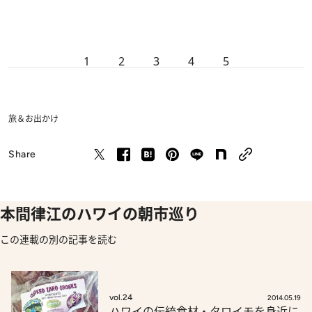
1
2
3
4
5
旅＆お出かけ
Share
本間律江のハワイの朝市巡り
この連載の別の記事を読む
vol.24
2014.05.19
ハワイの伝統食材・タロイモを身近に