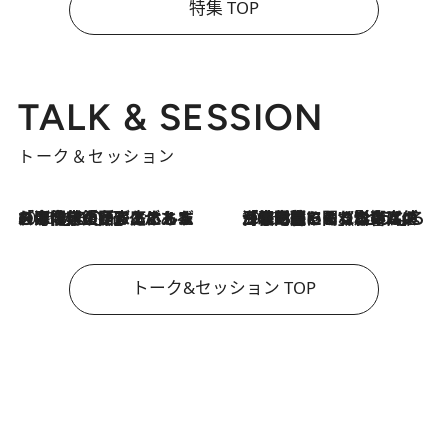
特集 TOP
TALK & SESSION
トーク＆セッション
2026.8.3
「今後値上げがあるとすれば…」「リスクがあるのは今年の冬」エネルギー専門家が語る、ホルムズ海峡封鎖が家庭にもたらす“ある心配”
2026.8.3
「住宅建てられない…」「サーチャージ料の高値が続いている」ホルムズ海峡封鎖による影響はいつまで続く？《エネルギー専門家に聞く“どうなる日本の暮らし”》
トーク&セッション TOP