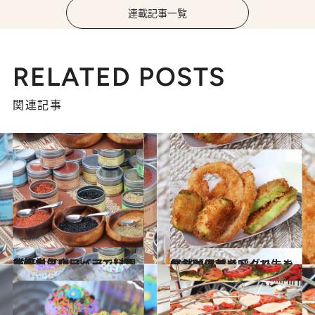
連載記事一覧
RELATED POSTS
関連記事
2013.12.30
豊富なフレーバーで料理が簡単にハワイアンソルトの人気店
旅＆お出かけ
2013.12.23
偶然が偶然を呼んで生まれた味フライドグリーントマト
旅＆お出かけ