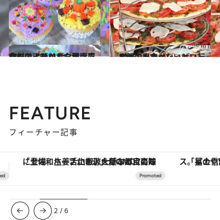
2013.12.9
食材にこだわり。健康志向のスイーツとお豆腐屋さんのアサイボウル
旅＆お出かけ
2013.11.25
太陽の恵みがいっぱい行列しても食べたいトマトピザ
旅＆お出かけ
FEATURE
フィーチャー記事
「星のや富士」でデジタルデトックス。冨士信仰の歴史を辿り、心身を調える。
【銀座で出合う最旬美容】美髪ケアや上質な眠
3
/
6