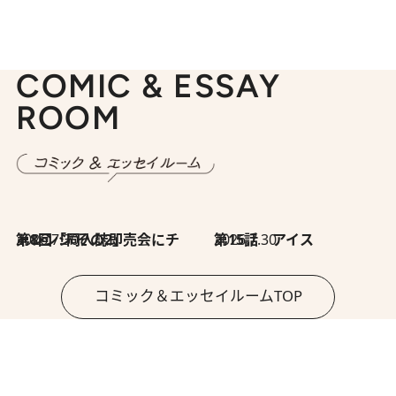
COMIC & ESSAY
ROOM
2026.7.30
第8回「同人誌即売会にチャレンジ その2」
2026.7.30
第15話 アイス
コミック＆エッセイルームTOP