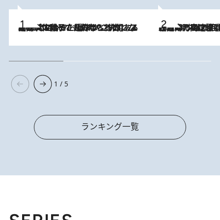
2026.8.5
【阿川佐和子さんの年とる力】なぜ70代で始めた趣味は“こんなに楽しい”のか？ ピアノ、俳句…スランプに陥っても続けられる“ある秘訣”とは
2026.8.7
「湘南乃風に憧れて」観客大盛上がりの“タオル回し”に、ラッパー顔負けの高速歌唱まで…さだまさし（74）のアグレッシブすぎる現在地
1 / 5
ランキング一覧