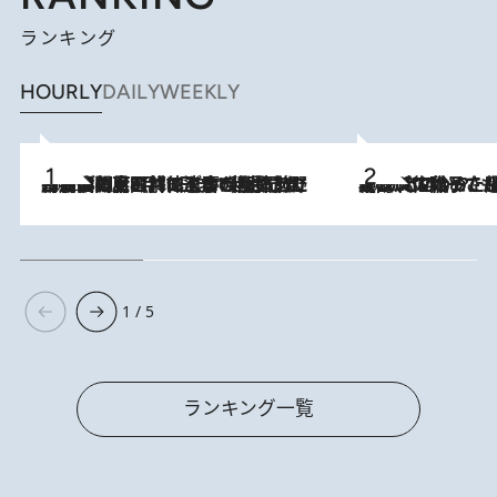
ランキング
HOURLY
DAILY
WEEKLY
2026.8.8
「最後に見られてよかった」上野動物園の東園パンダ舎が解体前に特別公開。8月16日まで延長されたパネル展と共に辿る“半世紀”のパンダ飼育《解体工事の図面あり》
2026.8.5
【阿川佐和子さんの年とる力】なぜ70代で始めた趣味は“こんなに楽しい”のか？ ピアノ、俳句…スランプに陥っても続けられる“ある秘訣”とは
1 / 5
ランキング一覧