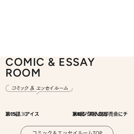
COMIC & ESSAY
ROOM
2026.7.30
第15話 アイス
2026.7.30
第8回「同人誌即売会にチャレンジ その2」
コミック＆エッセイルームTOP