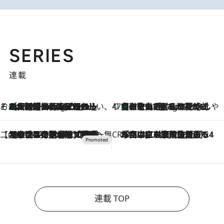
SERIES
連載
そおだよおこの関西おいしい、おやつ紀行
［大阪府箕面市］一皿一皿目の前で仕上げられる、料理を巧みに組み込んだアシェットデセールコース「ミチル アシェット デセール（Michiru assiette dessert）」
11 Hours Ago
47都道府県の手みやげ ひんやりスイーツで夏を満喫
【和歌山県】この夏絶対食べたい 冷やしておいしいおやつ3選 みかんがごろっと丸ごと入ったジュレ
11 Hours Ago
【CREA×星野リゾート】唯一無二。癒しと発見が待つ場所へ
2026.8.7
【トンボの足水浴】ヒノキの香りに包まれて涼感マックス！約13℃の湧水かけ流しを避暑地「星野温泉 トンボの湯」で体験
CREA'S CHOICE
2026.8.7
「立川にも歌舞伎があるんだよ」 片岡仁左衛門・市川中車ら豪華座組みで4年目の立川立飛歌舞伎へ
連載 TOP