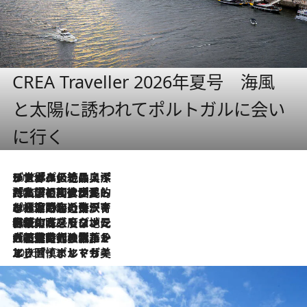
CREA Traveller 2026年夏号 海風
と太陽に誘われてポルトガルに会い
に行く
2026.8.8
リスボンの絶品スイーツ「パステル・デ・ナタ」とは？ポルトガル伝統の奥深い世界へ
2026.7.27
「私の祖国はポルトガル語です」国民的詩人フェルナンド・ペソアと、彼が愛した文学の街を歩く
2026.7.26
ポルトガル近海が育む極上の海の幸。キリリと冷えた白ワインと愉しむ、シーフード専門店の贅沢
2026.7.22
伝統の味をモダンに昇華。高感度な地元客が集う、リスボンの最旬ガストロノミー
2026.7.21
大航海時代の栄華から、震災、独裁、そして革命へ。ポルトガル・首都リスボンの石畳に刻まれた「歴史の光と影」
2026.7.13
エッセイ・ヤマザキマリ「慎ましくも美しき国 ポルトガル」