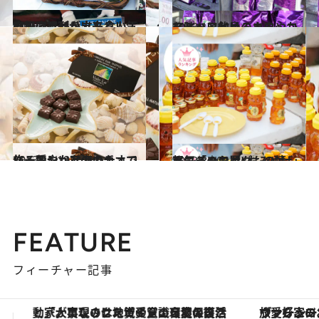
2013.10.31
高級アワビを立ち食い！KCCに行列が出来る人気の秘密とは
旅＆お出かけ
2013.11.4
スーッと飲めるまろやかな味ハワイ島のカウ・コーヒー
旅＆お出かけ
2013.11.18
ノースショアのカカオで作る穏やかな海のチョコレート
旅＆お出かけ
2013.8.10
ハワイのお買いもの情報 「ハワイ×おみやげ」人気ランキング
旅＆お出かけ
FEATURE
フィーチャー記事
ヴァシュロン・コンスタンタン「オーヴァーシーズ・オートマティック」。旅愛好家のお気に入りコレクションから、ジェンダーレスな新作が登場
【夏限定ディナーコース】旬を迎