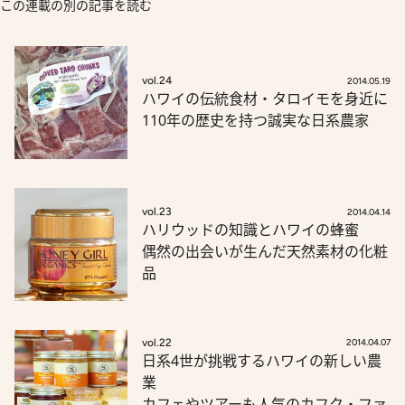
この連載の別の記事を読む
vol.24
2014.05.19
ハワイの伝統食材・タロイモを身近に
110年の歴史を持つ誠実な日系農家
vol.23
2014.04.14
ハリウッドの知識とハワイの蜂蜜
偶然の出会いが生んだ天然素材の化粧
品
vol.22
2014.04.07
日系4世が挑戦するハワイの新しい農
業
カフェやツアーも人気のカフク・ファ