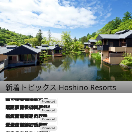
新着トピックス Hoshino Resorts
2026.8.7
【トンボの足水浴】ヒノキの香りに包まれて涼感マックス！約13℃の湧水かけ流しを避暑地「星野温泉 トンボの湯」で体験
2026.7.31
【ホテル帰省】という選択肢をOMOが提案。家族とほどよい距離を保つには「昼は実家、夜は気兼ねなくホテルで！」
2026.7.24
【夏限定ディナーコース】旬を迎える稚鮎や花ズッキーニなどをイタリア・トスカーナの郷土料理の手法で満喫！
2026.7.17
「土佐和ハーブかき氷」がOMO7高知に登場！生姜、山椒、大葉など目にも舌にも涼を呼ぶ郷土の味