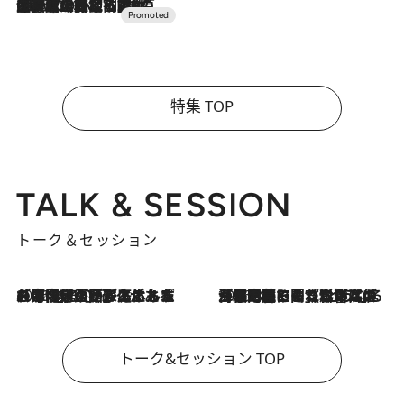
2026.7.10
NEW OPEN！【界 草津】名湯の地に誕生。趣の異なる2種の温泉と上州ならではの会席・蕎麦割烹など美食を味わう究極の癒やし旅
特集 TOP
TALK & SESSION
トーク＆セッション
2026.8.3
「今後値上げがあるとすれば…」「リスクがあるのは今年の冬」エネルギー専門家が語る、ホルムズ海峡封鎖が家庭にもたらす“ある心配”
2026.8.3
「住宅建てられない…」「サーチャージ料の高値が続いている」ホルムズ海峡封鎖による影響はいつまで続く？《エネルギー専門家に聞く“どうなる日本の暮らし”》
トーク&セッション TOP