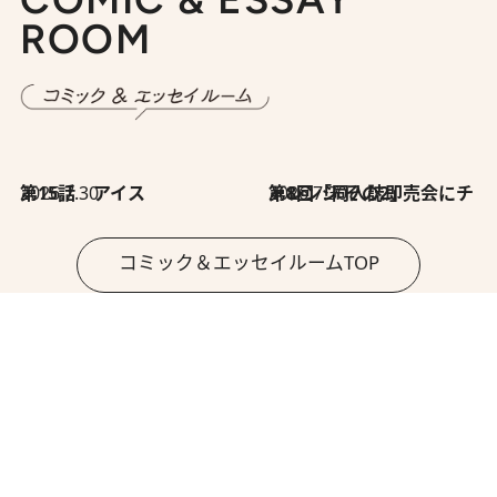
ROOM
2026.7.30
第15話 アイス
2026.7.30
第8回「同人誌即売会にチャレンジ その2」
コミック＆エッセイルームTOP