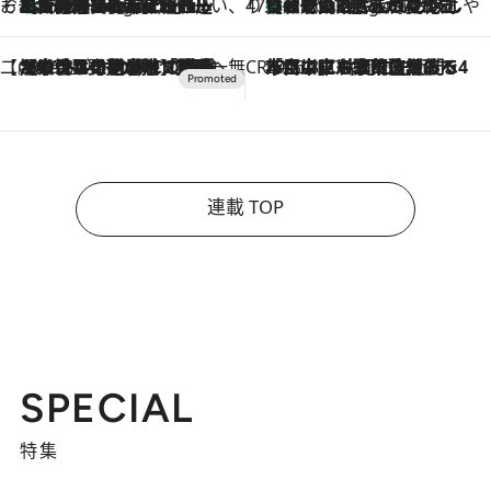
そおだよおこの関西おいしい、おやつ紀行
［大阪府箕面市］一皿一皿目の前で仕上げられる、料理を巧みに組み込んだアシェットデセールコース「ミチル アシェット デセール（Michiru assiette dessert）」
4 Hours Ago
47都道府県の手みやげ ひんやりスイーツで夏を満喫
【和歌山県】この夏絶対食べたい 冷やしておいしいおやつ3選 みかんがごろっと丸ごと入ったジュレ
4 Hours Ago
【CREA×星野リゾート】唯一無二。癒しと発見が待つ場所へ
2026.8.7
【トンボの足水浴】ヒノキの香りに包まれて涼感マックス！約13℃の湧水かけ流しを避暑地「星野温泉 トンボの湯」で体験
CREA'S CHOICE
2026.8.7
「立川にも歌舞伎があるんだよ」 片岡仁左衛門・市川中車ら豪華座組みで4年目の立川立飛歌舞伎へ
連載 TOP
SPECIAL
特集