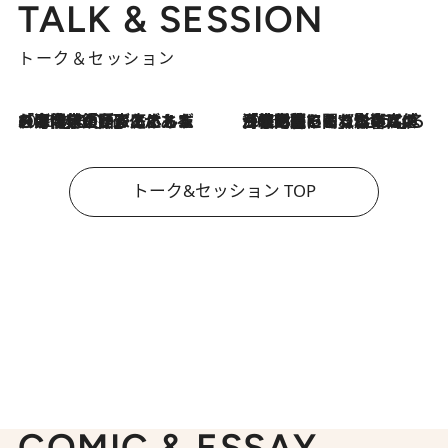
TALK & SESSION
トーク＆セッション
2026.8.3
「今後値上げがあるとすれば…」「リスクがあるのは今年の冬」エネルギー専門家が語る、ホルムズ海峡封鎖が家庭にもたらす“ある心配”
2026.8.3
「住宅建てられない…」「サーチャージ料の高値が続いている」ホルムズ海峡封鎖による影響はいつまで続く？《エネルギー専門家に聞く“どうなる日本の暮らし”》
トーク&セッション TOP
COMIC & ESSAY