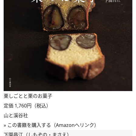
栗しごとと栗のお菓子
定価 1,760円（税込）
山と溪谷社
»
この書籍を購入する（Amazonへリンク）
下園昌江（しもぞの・まさえ）