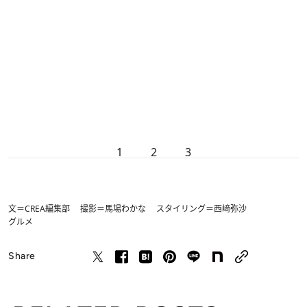
1
2
3
文＝CREA編集部 撮影＝馬場わかな スタイリング＝西﨑弥沙
グルメ
Share