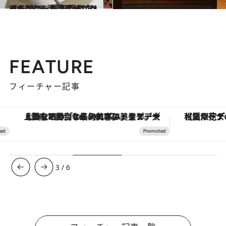
2023.8.13
【チョコレートチーズケーキ】レシピ 不器用さんでもOK！ 濃厚チョコと チーズケーキの酸味がたまらない
グルメ
2023.2.21
ふわっふわのスフレチーズケーキを 初めてでも失敗せずに作れる レシピ本「とんでもないお菓子作り」
グルメ
FEATURE
フィーチャー記事
【銀座で出合う最旬美容】美髪ケアや上質な眠り…セルフケアのアップデートから、特別な名入れギフトまで。大人のための「ReFa GINZA」クルーズ
【夏限定ディナーコース】旬を迎
3
/
6