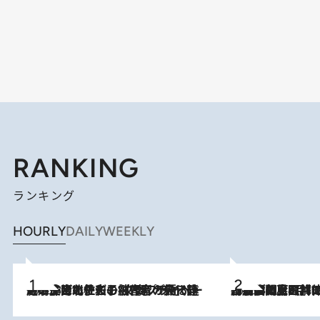
RANKING
ランキング
HOURLY
DAILY
WEEKLY
2026.8.3
《「文士の子ども被害者の会」発足！》阿川佐和子（72）が語る遠藤周作に北杜夫、劇作家・矢代静一の子どもたちの“文豪プライベート事件簿”
2026.8.8
「最後に見られてよかった」上野動物園の東園パンダ舎が解体前に特別公開。8月16日まで延長されたパネル展と共に辿る“半世紀”のパンダ飼育《解体工事の図面あり》