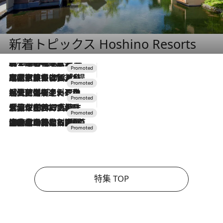
新着トピックス Hoshino Resorts
2026.8.7
【トンボの足水浴】ヒノキの香りに包まれて涼感マックス！約13℃の湧水かけ流しを避暑地「星野温泉 トンボの湯」で体験
2026.7.31
【ホテル帰省】という選択肢をOMOが提案。家族とほどよい距離を保つには「昼は実家、夜は気兼ねなくホテルで！」
2026.7.24
【夏限定ディナーコース】旬を迎える稚鮎や花ズッキーニなどをイタリア・トスカーナの郷土料理の手法で満喫！
2026.7.17
「土佐和ハーブかき氷」がOMO7高知に登場！生姜、山椒、大葉など目にも舌にも涼を呼ぶ郷土の味
2026.7.10
NEW OPEN！【界 草津】名湯の地に誕生。趣の異なる2種の温泉と上州ならではの会席・蕎麦割烹など美食を味わう究極の癒やし旅
特集 TOP