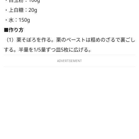
・白玉粉：100g
・上白糖：20g
・水：150g
■作り方
（1）栗そぼろを作る。栗のペーストは粗めのざるで裏ごし
する。半量を1/5量ずつ皿5枚に広げる。
ADVERTISEMENT