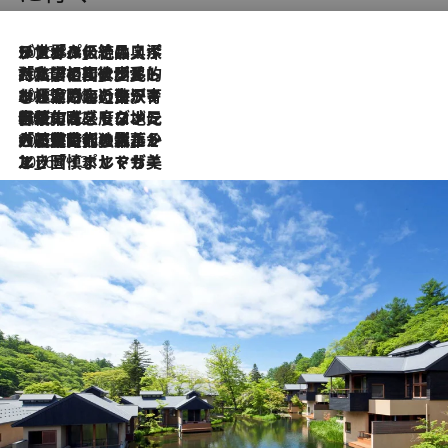
2026.8.8
リスボンの絶品スイーツ「パステル・デ・ナタ」とは？ポルトガル伝統の奥深い世界へ
2026.7.27
「私の祖国はポルトガル語です」国民的詩人フェルナンド・ペソアと、彼が愛した文学の街を歩く
2026.7.26
ポルトガル近海が育む極上の海の幸。キリリと冷えた白ワインと愉しむ、シーフード専門店の贅沢
2026.7.22
伝統の味をモダンに昇華。高感度な地元客が集う、リスボンの最旬ガストロノミー
2026.7.21
大航海時代の栄華から、震災、独裁、そして革命へ。ポルトガル・首都リスボンの石畳に刻まれた「歴史の光と影」
2026.7.13
エッセイ・ヤマザキマリ「慎ましくも美しき国 ポルトガル」