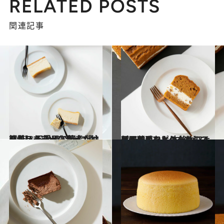
RELATED POSTS
関連記事
2023.8.11
【ニューヨークチーズケーキ】 不器用な著者が辿り着いた 混ぜて焼くだけ簡単スイーツレシピ
グルメ
2023.8.12
料理苦手な人のためのスイーツレシピ 本格カフェ風で断面もおしゃれ！【キャロットケーキ】でおうちカフェ
グルメ