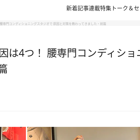
新着記事
連載
特集
トーク＆セ
 腰専門コンディショニングスタジオで 原因と対策を教わってきました・前篇
因は4つ！ 腰専門コンディショ
篇