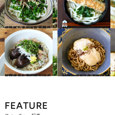
2023.5.20
【技あり！ うどんの絶品レシピ】 うどんに生のにらをどっさりのせて 熱々のいりこオイルをオン
グルメ
2023.2.21
【兵庫県のお土産レシピ】 “あごちくわ”の天ぷらのっけうどん 長めに茹でた柔らかうどんに合う！
グルメ
2023.8.3
【夏のひんやり麺レシピ】 とろとろ焼き茄子のっけうどん 焼いた茄子がお肉並みの満足感！
グルメ
2023.8.16
【冷たいお蕎麦アレンジ】 とろろ＆ゆかりのっけ蕎麦 長芋、わさび、ゆかりトリオが大活躍
グルメ
FEATURE