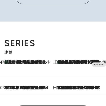
SERIES
連載
47都道府県の手みやげ ひんやりスイーツで夏を満喫
【兵庫県】この夏絶対食べたい 冷やしておいしいおやつ3選 淡路島の恵みをジェラートに集約
1 Hour Ago
【CREA×星野リゾート】唯一無二。癒しと発見が待つ場所へ
【トンボの足水浴】ヒノキの香りに包まれて涼感マックス！約13℃の湧水かけ流しを避暑地「星野温泉 トンボの湯」で体験
2026.8.7
CREA'S CHOICE
2026.8.7
「立川にも歌舞伎があるんだよ」 片岡仁左衛門・市川中車ら豪華座組みで4年目の立川立飛歌舞伎へ
田中稲の勝手に再ブーム
2026.8.7
「湘南乃風に憧れて」観客大盛上がりの“タオル回し”に、ラッパー顔負けの高速歌唱まで…さだまさし（74）のアグレッシブすぎる現在地