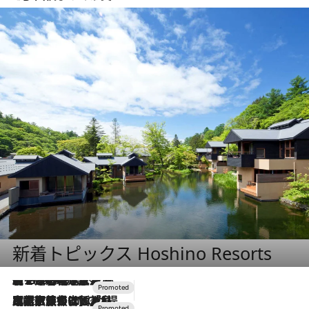
新着トピックス Hoshino Resorts
【トンボの足水浴】ヒノキの香りに包まれて涼感マックス！約13℃の湧水かけ流しを避暑地「星野温泉 トンボの湯」で体験
2026.8.7
2026.7.31
【ホテル帰省】という選択肢をOMOが提案。家族とほどよい距離を保つには「昼は実家、夜は気兼ねなくホテルで！」