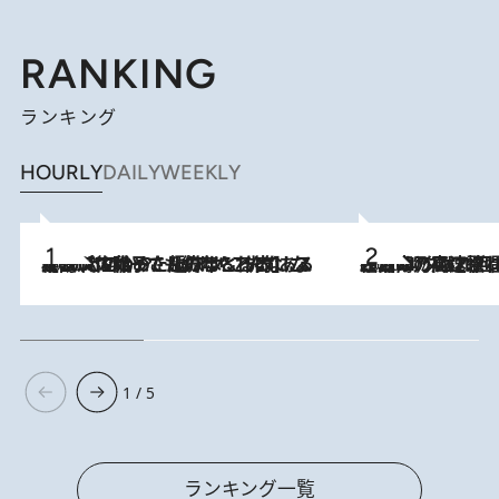
RANKING
ランキング
HOURLY
DAILY
WEEKLY
2026.8.5
【阿川佐和子さんの年とる力】なぜ70代で始めた趣味は“こんなに楽しい”のか？ ピアノ、俳句…スランプに陥っても続けられる“ある秘訣”とは
2026.8.7
「湘南乃風に憧れて」観客大盛上がりの“タオル回し”に、ラッパー顔負けの高速歌唱まで…さだまさし（74）のアグレッシブすぎる現在地
1 / 5
ランキング一覧