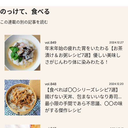
のっけて、食べる
この連載の別の記事を読む
vol.849
2024.12.27
年末年始の疲れた胃をいたわる【お茶
漬け＆お粥レシピ7選】優しい美味し
さがじんわり体に染みわたる！
vol.848
2024.12.20
【食べれば〇〇シリーズレシピ7選】
揚げない天丼、包まないいなり寿司…
最小限の手間であら不思議、〇〇の味
がする傑作レシピ