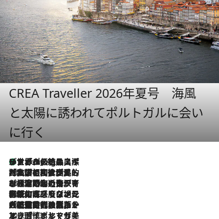
CREA Traveller 2026年夏号 海風
と太陽に誘われてポルトガルに会い
に行く
リスボンの絶品スイーツ「パステル・デ・ナタ」とは？ポルトガル伝統の奥深い世界へ
1 Hour Ago
2026.7.27
「私の祖国はポルトガル語です」国民的詩人フェルナンド・ペソアと、彼が愛した文学の街を歩く
2026.7.26
ポルトガル近海が育む極上の海の幸。キリリと冷えた白ワインと愉しむ、シーフード専門店の贅沢
2026.7.22
伝統の味をモダンに昇華。高感度な地元客が集う、リスボンの最旬ガストロノミー
2026.7.21
大航海時代の栄華から、震災、独裁、そして革命へ。ポルトガル・首都リスボンの石畳に刻まれた「歴史の光と影」
2026.7.13
エッセイ・ヤマザキマリ「慎ましくも美しき国 ポルトガル」