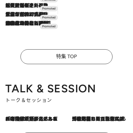
2026.7.24
【夏限定ディナーコース】旬を迎える稚鮎や花ズッキーニなどをイタリア・トスカーナの郷土料理の手法で満喫！
2026.7.17
「土佐和ハーブかき氷」がOMO7高知に登場！生姜、山椒、大葉など目にも舌にも涼を呼ぶ郷土の味
2026.7.10
NEW OPEN！【界 草津】名湯の地に誕生。趣の異なる2種の温泉と上州ならではの会席・蕎麦割烹など美食を味わう究極の癒やし旅
特集 TOP
TALK & SESSION
トーク＆セッション
2026.8.3
「今後値上げがあるとすれば…」「リスクがあるのは今年の冬」エネルギー専門家が語る、ホルムズ海峡封鎖が家庭にもたらす“ある心配”
2026.8.3
「住宅建てられない…」「サーチャージ料の高値が続いている」ホルムズ海峡封鎖による影響はいつまで続く？《エネルギー専門家に聞く“どうなる日本の暮らし”》