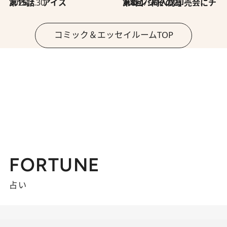
2026.7.30
第15話 アイス
2026.7.30
第8回「同人誌即売会にチャレンジ その2」
コミック＆エッセイルームTOP
FORTUNE
占い