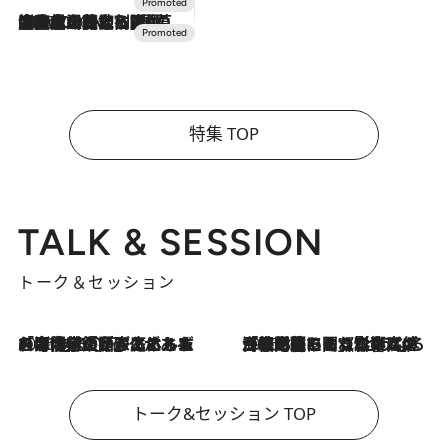
2026.7.10
NEW OPEN！【界 草津】名湯の地に誕生。趣の異なる2種の温泉と上州ならではの会席・蕎麦割烹など美食を味わう究極の癒やし旅
特集 TOP
TALK & SESSION
トーク＆セッション
2026.8.3
「今後値上げがあるとすれば…」「リスクがあるのは今年の冬」エネルギー専門家が語る、ホルムズ海峡封鎖が家庭にもたらす“ある心配”
2026.8.3
「住宅建てられない…」「サーチャージ料の高値が続いている」ホルムズ海峡封鎖による影響はいつまで続く？《エネルギー専門家に聞く“どうなる日本の暮らし”》
トーク&セッション TOP