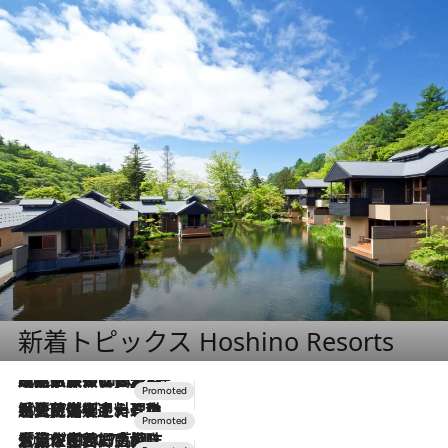
新着トピックス Hoshino Resorts
2026.7.31
【ホテル帰省】という選択肢をOMOが提案。家族とほどよい距離を保つには「昼は実家、夜は気兼ねなくホテルで！」
2026.7.24
【夏限定ディナーコース】旬を迎える稚鮎や花ズッキーニなどをイタリア・トスカーナの郷土料理の手法で満喫！
2026.7.17
「土佐和ハーブかき氷」がOMO7高知に登場！生姜、山椒、大葉など目にも舌にも涼を呼ぶ郷土の味