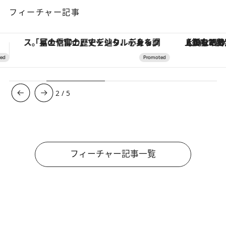
フィーチャー記事
【銀座で出合う最旬美容】美髪ケアや上質な眠り…セルフケアのアップデートから、特別な名入れギフトまで。大人のための「ReFa GINZA」クルーズ
3
/
5
フィーチャー記事一覧