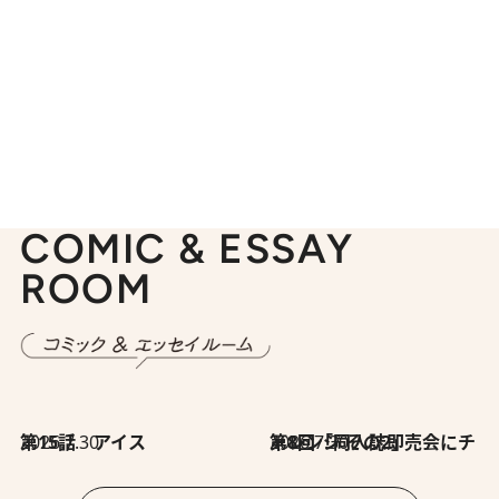
COMIC & ESSAY
ROOM
2026.7.30
第15話 アイス
2026.7.30
第8回「同人誌即売会にチャレンジ その2」