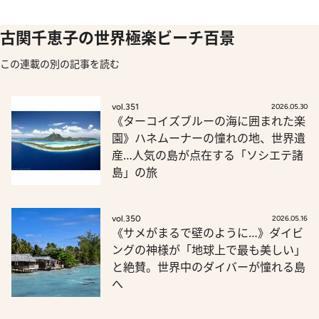
古関千恵子の世界極楽ビーチ百景
この連載の別の記事を読む
vol.351
2026.05.30
《ターコイズブルーの海に囲まれた楽
園》ハネムーナーの憧れの地、世界遺
産…人気の島が点在する「ソシエテ諸
島」の旅
vol.350
2026.05.16
《サメがまるで壁のように…》ダイビ
ングの神様が「地球上で最も美しい」
と絶賛。世界中のダイバーが憧れる島
へ