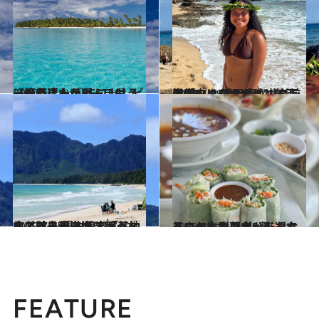
2020.5.2
【絶景ビーチBEST10】ビーチの達人が選ぶ、もう一度行きたいビーチは？
旅＆お出かけ
2023.7.29
素顔のハワイを感じる西海岸へ！ 透明度バツグンの「ヨコハマベイ」 名前の由来はやっぱり“横浜”？
旅＆お出かけ
2023.7.15
オアフ島東海岸に行くなら必訪！ 週末限定「ベローズビーチ」は 米軍基地内にある超穴場スポット
旅＆お出かけ
2023.5.11
ハワイ本の著者が厳選女子ウケ抜群スポットならここ！本当においしくてヘルシーなお店5選
旅＆お出かけ
FEATURE