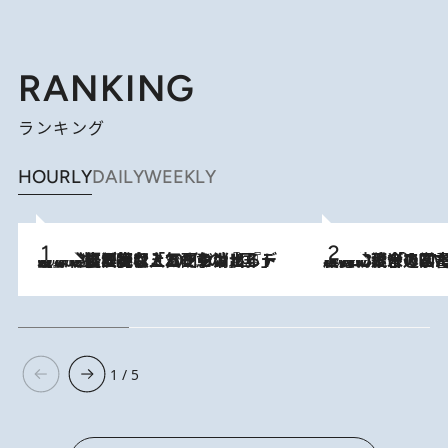
RANKING
ランキング
HOURLY
DAILY
WEEKLY
2026.8.5
【なぜ吉沢亮は「気配を消せる」のか？】興行収入208億の『国宝』を経て挑むミュージカル『ディア・エヴァン・ハンセン』。トップ俳優が舞台上でさらけ出した“孤独”とは
2026.8.3
慶應幼稚舎の図書室からテレビの世界に飛び込んだ阿川佐和子（72）、「N
1 / 5