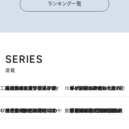
ランキング一覧
SERIES
連載
工藤まやのおもてなしハワイ
【ハワイ土産】ローカルの絶大な支持で復活！ 絶品の幻クッキー《元ファンの日本人女性が受け継いだ名店》
2026.8.6
ハワイ賢者 リサのお気に入りリスト
あの伝説の限定トートも！ リニューアルした「ディーン＆デルーカ ハワイ」で必須のお土産8選
2026.8.6
47都道府県の手みやげ ひんやりスイーツで夏を満喫
【三重県】この夏絶対食べたい 冷やしておいしいおやつ3選 お餅×アイスの新感覚スイーツ
2026.8.6
齋藤 薫 美容脳ルネサンス
「荷物が増えるほど旅ストレスは増す」美容ジャーナリストがたどり着いた最終結論。“化粧品を劇的に減らす”感動の凝縮美容とは
2026.8.6