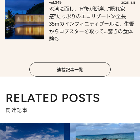
vol.349
2025.11.11
≪湾に面し、背後が断崖…“隠れ家
感”たっぷりのエコリゾート≫全長
35mのインフィニティプールに、生簀
からロブスターを取って…驚きの食体
験も
連載記事一覧
RELATED POSTS
関連記事