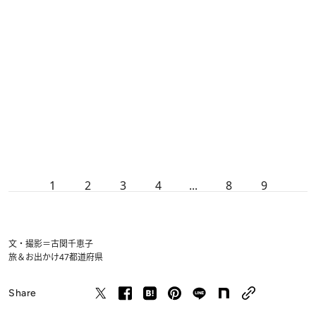
1
2
3
4
...
8
9
文・撮影＝古関千恵子
旅＆お出かけ
47都道府県
Share