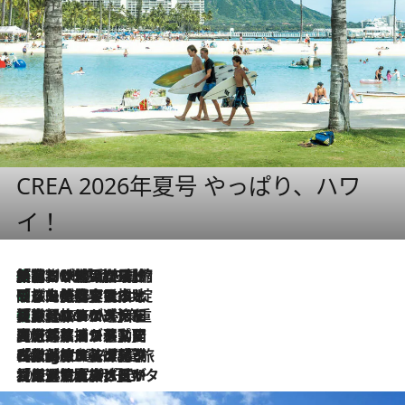
CREA 2026年夏号 やっぱり、ハワ
イ！
「荷物が増えるほど旅ストレスは増す」美容ジャーナリストがたどり着いた最終結論。“化粧品を劇的に減らす”感動の凝縮美容とは
2026.8.6
「旅先には金髪ウィッグを持参」日本と同じメイクでは損してる!? 美容ジャーナリストが提案する“掟破りの旅美容”とは
2026.8.6
【厳選旅コスメ】「身軽さ＆UV対策重視！」ヘアアーティストshucoが選んだ夏旅ベストコスメを発表【Mサイズジップ】
2026.8.6
2026.8.5
【厳選旅コスメ】国内をあちこち移動する河井菜摘が選んだ夏旅ベストコスメ発表！「リラックスアイテムはマスト」【Mサイズジップ】
2026.8.4
【厳選旅コスメ】「紫外線＆乾燥対策しながらメイク感も！」ヘア＆メイクGeorgeが選んだ夏旅ベストコスメを発表！【Mサイズジップ】
2026.8.3
【厳選旅コスメ】「保湿もタイパ重視！」“サウナ好き”タレント清水みさとが愛用する夏旅ベストコスメを発表！【Mサイズジップ】