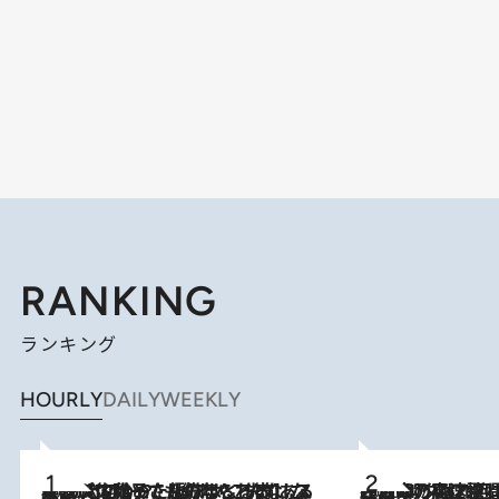
RANKING
ランキング
HOURLY
DAILY
WEEKLY
2026.8.5
【阿川佐和子さんの年とる力】なぜ70代で始めた趣味は“こんなに楽しい”のか？ ピアノ、俳句…スランプに陥っても続けられる“ある秘訣”とは
2026.8.7
「湘南乃風に憧れて」観客大盛上がりの“タオル回し”に、ラッパー顔負けの高速歌唱まで…さだまさし（74）のアグレッシブすぎる現在地