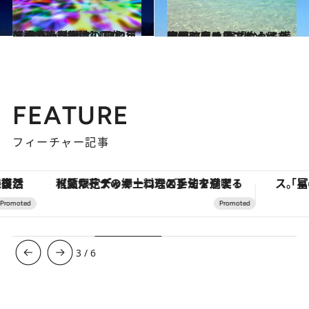
2022.7.16
【夏の絶景画像】2022年版 九州・沖縄エリアの夏の絶景＆風物詩の画像（48点）
旅＆お出かけ
2023.7.1
天国のジオラマのような座間味島！ 展望台から満喫するケラマブルーは 一生に一度は見ておくべき絶景
旅＆お出かけ
FEATURE
フィーチャー記事
【夏限定ディナーコース】旬を迎える稚鮎や花ズッキーニなどをイタリア・トスカーナの郷土料理の手法で満喫！
3
/
6