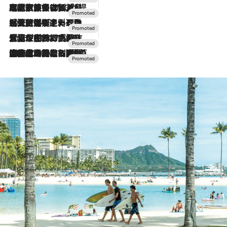
2026.7.31
【ホテル帰省】という選択肢をOMOが提案。家族とほどよい距離を保つには「昼は実家、夜は気兼ねなくホテルで！」
2026.7.24
【夏限定ディナーコース】旬を迎える稚鮎や花ズッキーニなどをイタリア・トスカーナの郷土料理の手法で満喫！
2026.7.17
「土佐和ハーブかき氷」がOMO7高知に登場！生姜、山椒、大葉など目にも舌にも涼を呼ぶ郷土の味
2026.7.10
NEW OPEN！【界 草津】名湯の地に誕生。趣の異なる2種の温泉と上州ならではの会席・蕎麦割烹など美食を味わう究極の癒やし旅