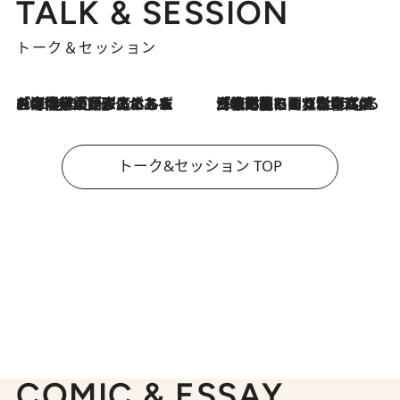
TALK & SESSION
トーク＆セッション
2026.8.3
「今後値上げがあるとすれば…」「リスクがあるのは今年の冬」エネルギー専門家が語る、ホルムズ海峡封鎖が家庭にもたらす“ある心配”
2026.8.3
「住宅建てられない…」「サーチャージ料の高値が続いている」ホルムズ海峡封鎖による影響はいつまで続く？《エネルギー専門家に聞く“どうなる日本の暮らし”》
トーク&セッション TOP
COMIC & ESSAY