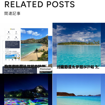
RELATED POSTS
関連記事
2023.6.16
航空券と宿泊同時予約で14万円も得！ エクスペディアを研究し尽くして後悔しない夏休み旅の計画を立てよう
旅＆お出かけ
2020.5.2
【絶景ビーチBEST10】ビーチの達人が選ぶ、もう一度行きたいビーチは？
旅＆お出かけ