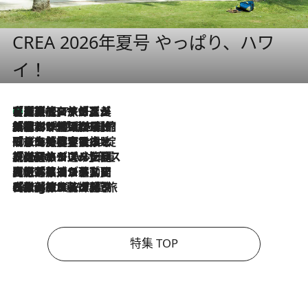
CREA 2026年夏号 やっぱり、ハワ
イ！
【厳選旅コスメ】「多機能アイテムがメイン！」旅好き美容エディターが選んだ夏旅ベストコスメを発表【Mサイズジップ】
2026.8.7
2026.8.6
「荷物が増えるほど旅ストレスは増す」美容ジャーナリストがたどり着いた最終結論。“化粧品を劇的に減らす”感動の凝縮美容とは
2026.8.6
「旅先には金髪ウィッグを持参」日本と同じメイクでは損してる!? 美容ジャーナリストが提案する“掟破りの旅美容”とは
2026.8.6
【厳選旅コスメ】「身軽さ＆UV対策重視！」ヘアアーティストshucoが選んだ夏旅ベストコスメを発表【Mサイズジップ】
2026.8.5
【厳選旅コスメ】国内をあちこち移動する河井菜摘が選んだ夏旅ベストコスメ発表！「リラックスアイテムはマスト」【Mサイズジップ】
2026.8.4
【厳選旅コスメ】「紫外線＆乾燥対策しながらメイク感も！」ヘア＆メイクGeorgeが選んだ夏旅ベストコスメを発表！【Mサイズジップ】
特集 TOP