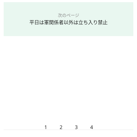
次のページ
平日は軍関係者以外は立ち入り禁止
1
2
3
4