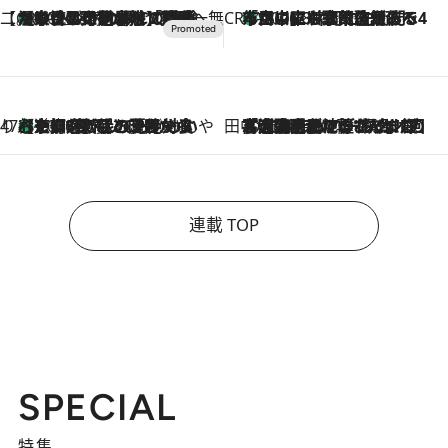
【CREA×星野リゾート】唯一無二。癒しと発見が待つ場所へ
【トンボの足水浴】ヒノキの香りに包まれて涼感マックス！約13℃の湧水かけ流しを避暑地「星野温泉 トンボの湯」で体験
2026.8.7
CREA'S CHOICE
「立川にも歌舞伎があるんだよ」 片岡仁左衛門・市川中車ら豪華座組みで4年目の立川立飛歌舞伎へ
2026.8.7
47都道府県の手みやげ ひんやりスイーツで夏を満喫
【京都府】この夏絶対食べたい 冷やしておいしいおやつ3選 ひと口目から心を掴む新緑のテリーヌ
2026.8.7
田中稲の勝手に再ブーム
2026.8.7
「湘南乃風に憧れて」観客大盛上がりの“タオル回し”に、ラッパー顔負けの高速歌唱まで…さだまさし（74）のアグレッシブすぎる現在地
連載 TOP
SPECIAL
特集