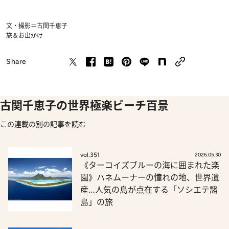
文・撮影＝古関千恵子
旅＆お出かけ
Share
古関千恵子の世界極楽ビーチ百景
この連載の別の記事を読む
vol.351
2026.05.30
《ターコイズブルーの海に囲まれた楽
園》ハネムーナーの憧れの地、世界遺
産…人気の島が点在する「ソシエテ諸
島」の旅