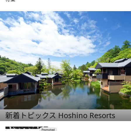
新着トピックス Hoshino Resorts
【トンボの足水浴】ヒノキの香りに包まれて涼感マックス！約13℃の湧水かけ流しを避暑地「星野温泉 トンボの湯」で体験
2026.8.7