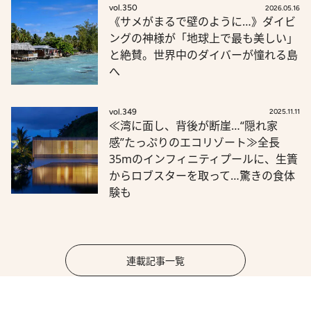
vol.350
2026.05.16
《サメがまるで壁のように…》ダイビ
ングの神様が「地球上で最も美しい」
と絶賛。世界中のダイバーが憧れる島
へ
vol.349
2025.11.11
≪湾に面し、背後が断崖…“隠れ家
感”たっぷりのエコリゾート≫全長
35mのインフィニティプールに、生簀
からロブスターを取って…驚きの食体
験も
連載記事一覧