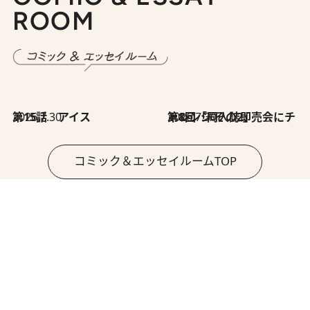
ROOM
2026.7.30
第15話 アイス
2026.7.30
第8回「同人誌即売会にチャレンジ その2」
コミック＆エッセイルームTOP