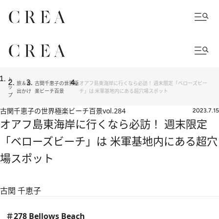
ト
旅＆お
古関千恵子の世界極
オアフ島東海岸に行くなら必訪！ 週末限定「ベローズビー
ッ
出かけ
楽ビーチ百景
チ」は 米軍基地内にある超穴場スポット
プ
古関千恵子の世界極楽ビーチ百景
vol.284
2023.7.15
オアフ島東海岸に行くなら必訪！ 週末限定
「ベローズビーチ」は 米軍基地内にある超穴
場スポット
古関 千恵子
＃278 Bellows Beach