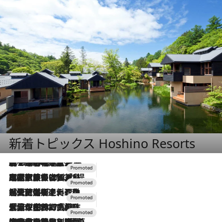
新着トピックス Hoshino Resorts
2026.8.7
【トンボの足水浴】ヒノキの香りに包まれて涼感マックス！約13℃の湧水かけ流しを避暑地「星野温泉 トンボの湯」で体験
2026.7.31
【ホテル帰省】という選択肢をOMOが提案。家族とほどよい距離を保つには「昼は実家、夜は気兼ねなくホテルで！」
2026.7.24
【夏限定ディナーコース】旬を迎える稚鮎や花ズッキーニなどをイタリア・トスカーナの郷土料理の手法で満喫！
2026.7.17
「土佐和ハーブかき氷」がOMO7高知に登場！生姜、山椒、大葉など目にも舌にも涼を呼ぶ郷土の味
2026.7.10
NEW OPEN！【界 草津】名湯の地に誕生。趣の異なる2種の温泉と上州ならではの会席・蕎麦割烹など美食を味わう究極の癒やし旅