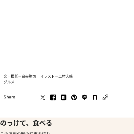
文・撮影＝白央篤司 イラスト＝二村大輔
グルメ
Share
のっけて、食べる
この連載の別の記事を読む