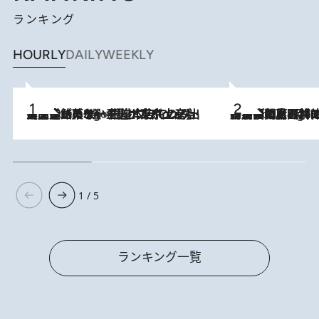
ランキング
HOURLY
DAILY
WEEKLY
【間違いのない王道・東京土産】資生堂パーラー 銀座本店でのみ出会える銘菓5選《極上プディング・濃厚チーズケーキ・ボンボンショコラほか》
7 Hours Ago
「最後に見られてよかった」上野動物園の東園パンダ舎が解体前に特別公開。8月16日まで延長されたパネル展と共に辿る“半世紀”のパンダ飼育《解体工事の図面あり》
7 Hours Ago
1 / 5
ランキング一覧