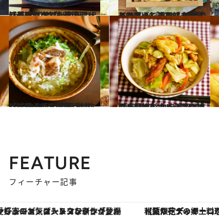
2022.12.19
【やみつき刺身茶漬けレシピ】 ごまブリのっけ出汁茶漬け サバ、アジ、イワシの刺身でも代用可
グルメ
2023.1.26
スーパーでしめ鯖を発見したら！ 「炙りしめ鯖のっけちらし寿司」 鯖は炙って香ばしさをプラス
グルメ
2023.1.27
【ごちそうお茶漬けレシピ】 白央家の鯛茶漬け 「抹茶入り玄米茶」が抜群に合う！
グルメ
2023.4.17
【ごはんが止まらない絶品レシピ】 白央篤司さんの大好物！ キャベツとさつま揚げのカレー炒め丼
グルメ
FEATURE
フィーチャー記事
【夏限定ディナーコース】旬を迎える稚鮎や花ズッキーニなどをイタリア・トスカーナの郷土料理の手法で満喫！
【銀座で出合う最旬美容】美髪ケアや上質な眠