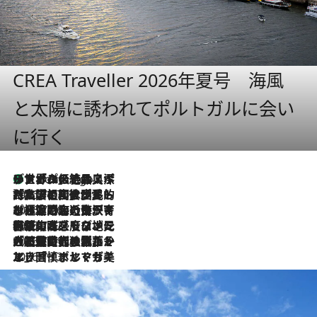
CREA Traveller 2026年夏号 海風
と太陽に誘われてポルトガルに会い
に行く
リスボンの絶品スイーツ「パステル・デ・ナタ」とは？ポルトガル伝統の奥深い世界へ
7 Hours Ago
2026.7.27
「私の祖国はポルトガル語です」国民的詩人フェルナンド・ペソアと、彼が愛した文学の街を歩く
2026.7.26
ポルトガル近海が育む極上の海の幸。キリリと冷えた白ワインと愉しむ、シーフード専門店の贅沢
2026.7.22
伝統の味をモダンに昇華。高感度な地元客が集う、リスボンの最旬ガストロノミー
2026.7.21
大航海時代の栄華から、震災、独裁、そして革命へ。ポルトガル・首都リスボンの石畳に刻まれた「歴史の光と影」
2026.7.13
エッセイ・ヤマザキマリ「慎ましくも美しき国 ポルトガル」