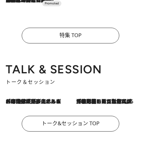
特集 TOP
TALK & SESSION
トーク＆セッション
2026.8.3
「今後値上げがあるとすれば…」「リスクがあるのは今年の冬」エネルギー専門家が語る、ホルムズ海峡封鎖が家庭にもたらす“ある心配”
2026.8.3
「住宅建てられない…」「サーチャージ料の高値が続いている」ホルムズ海峡封鎖による影響はいつまで続く？《エネルギー専門家に聞く“どうなる日本の暮らし”》
トーク&セッション TOP