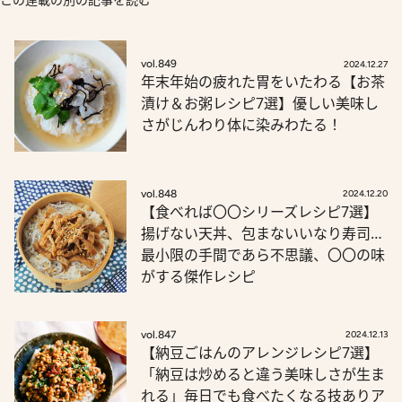
vol.849
2024.12.27
年末年始の疲れた胃をいたわる【お茶
漬け＆お粥レシピ7選】優しい美味し
さがじんわり体に染みわたる！
vol.848
2024.12.20
【食べれば〇〇シリーズレシピ7選】
揚げない天丼、包まないいなり寿司…
最小限の手間であら不思議、〇〇の味
がする傑作レシピ
vol.847
2024.12.13
【納豆ごはんのアレンジレシピ7選】
「納豆は炒めると違う美味しさが生ま
れる」毎日でも食べたくなる技ありア