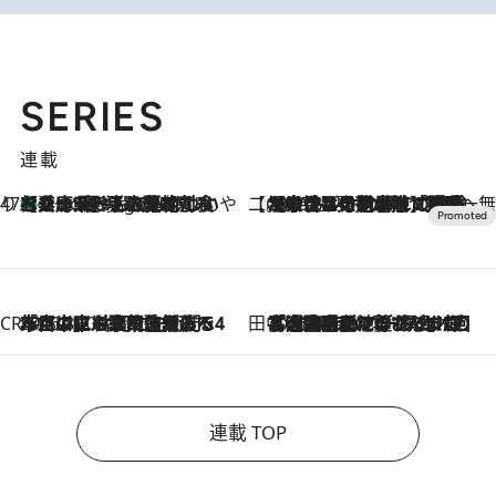
SERIES
連載
47都道府県の手みやげ ひんやりスイーツで夏を満喫
【兵庫県】この夏絶対食べたい 冷やしておいしいおやつ3選 淡路島の恵みをジェラートに集約
7 Hours Ago
【CREA×星野リゾート】唯一無二。癒しと発見が待つ場所へ
2026.8.7
【トンボの足水浴】ヒノキの香りに包まれて涼感マックス！約13℃の湧水かけ流しを避暑地「星野温泉 トンボの湯」で体験
CREA'S CHOICE
2026.8.7
「立川にも歌舞伎があるんだよ」 片岡仁左衛門・市川中車ら豪華座組みで4年目の立川立飛歌舞伎へ
田中稲の勝手に再ブーム
2026.8.7
「湘南乃風に憧れて」観客大盛上がりの“タオル回し”に、ラッパー顔負けの高速歌唱まで…さだまさし（74）のアグレッシブすぎる現在地
連載 TOP