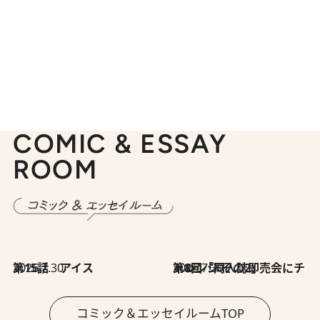
COMIC & ESSAY
ROOM
2026.7.30
第15話 アイス
2026.7.30
第8回「同人誌即売会にチャレンジ その2」
コミック＆エッセイルームTOP