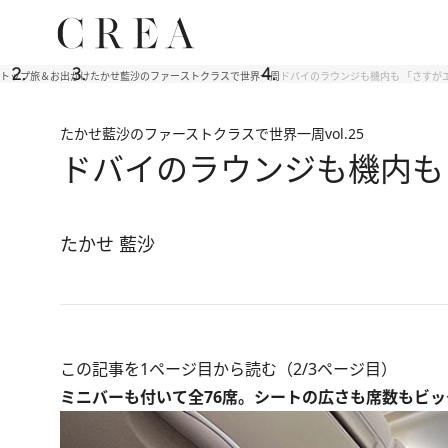
トップ
旅＆お出かけ
たかせ藍沙のファーストクラスで世界一周
ドバイのラウンジも機内も 「さすが
たかせ藍沙のファーストクラスで世界一周
vol.25
ドバイのラウンジも機内も
たかせ 藍沙
この記事を1ページ目から読む（2/3ページ目）
ミニバーも付いて全76席。シートの広さも席数もビ