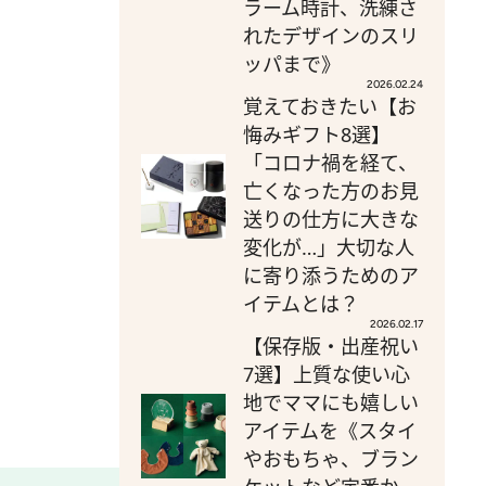
ラーム時計、洗練さ
れたデザインのスリ
ッパまで》
2026.02.24
覚えておきたい【お
悔みギフト8選】
「コロナ禍を経て、
亡くなった方のお見
送りの仕方に大きな
変化が…」大切な人
に寄り添うためのア
イテムとは？
2026.02.17
【保存版・出産祝い
7選】上質な使い心
地でママにも嬉しい
アイテムを《スタイ
やおもちゃ、ブラン