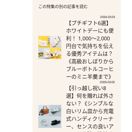
この特集の別の記事を読む
2026.03.03
【プチギフト6選】
ホワイトデーにも便
利！ 1,000～2,000
円台で気持ちを伝え
る優秀アイテムは？
《高級おしぼりから
ブルーボトルコーヒ
ーのミニ羊羹まで》
2026.03.02
【引っ越し祝い8
選】何を贈れば外さ
ない？《シンプルな
白いリム皿から充電
式ハンディクリーナ
ー、センスの良いア