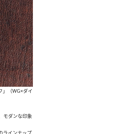
ラフ」（WG×ダイ
、モダンな印象
のラインナップ