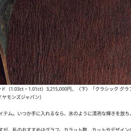
.03ct・1.01ct）3,215,000円、〈下〉「クラシック グ
フダイヤモンズジャパン）
イテム。いつか手に入れるなら、氷のように清冽な輝きを放ち
すが、私のおすすめはグラフ。カラット数、カットやデザイン