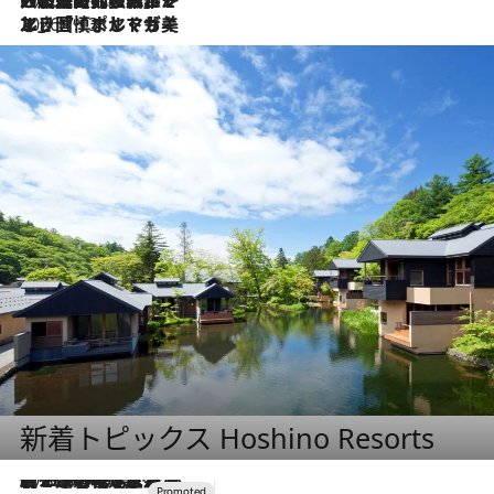
2026.7.21
大航海時代の栄華から、震災、独裁、そして革命へ。ポルトガル・首都リスボンの石畳に刻まれた「歴史の光と影」
2026.7.13
エッセイ・ヤマザキマリ「慎ましくも美しき国 ポルトガル」
新着トピックス Hoshino Resorts
2026.8.7
【トンボの足水浴】ヒノキの香りに包まれて涼感マックス！約13℃の湧水かけ流しを避暑地「星野温泉 トンボの湯」で体験