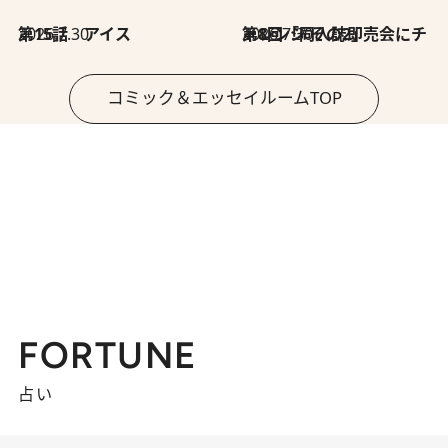
2026.7.30
第15話 アイス
2026.7.30
第8回「同人誌即売会にチャレンジ その2」
コミック＆エッセイルームTOP
FORTUNE
占い