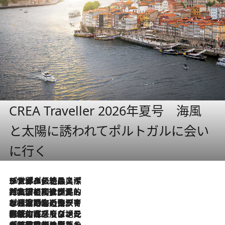
CREA Traveller 2026年夏号 海風
と太陽に誘われてポルトガルに会い
に行く
2026.8.8
リスボンの絶品スイーツ「パステル・デ・ナタ」とは？ポルトガル伝統の奥深い世界へ
2026.7.27
「私の祖国はポルトガル語です」国民的詩人フェルナンド・ペソアと、彼が愛した文学の街を歩く
2026.7.26
ポルトガル近海が育む極上の海の幸。キリリと冷えた白ワインと愉しむ、シーフード専門店の贅沢
2026.7.22
伝統の味をモダンに昇華。高感度な地元客が集う、リスボンの最旬ガストロノミー