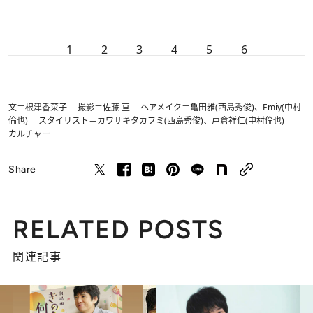
1
2
3
4
5
6
文＝根津香菜子 撮影＝佐藤 亘 ヘアメイク＝亀田雅(西島秀俊)、Emiy(中村
倫也) スタイリスト＝カワサキタカフミ(西島秀俊)、戸倉祥仁(中村倫也)
カルチャー
Share
RELATED POSTS
関連記事