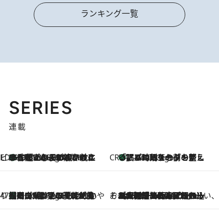
ランキング一覧
SERIES
連載
ビューティいいもの集め EDITORS' BEST
35℃超えの日の夜、枕にひと吹き！ BAUMのルームスプレーが、ひのきの香りで心まで解きほぐす
2 Hours Ago
CREA'S CHOICE
「眠る時刻をセットする」——眠りの前を整える、バルミューダの新しいアプローチ
2 Hours Ago
47都道府県の手みやげ ひんやりスイーツで夏を満喫
【岡山県】この夏絶対食べたい 冷やしておいしいおやつ3選 フルーツが主役のプリンやアイスが勢揃い
2 Hours Ago
そおだよおこの関西おいしい、おやつ紀行
2026.8.9
［大阪府箕面市］一皿一皿目の前で仕上げられる、料理を巧みに組み込んだアシェットデセールコース「ミチル アシェット デセール（Michiru assiette dessert）」