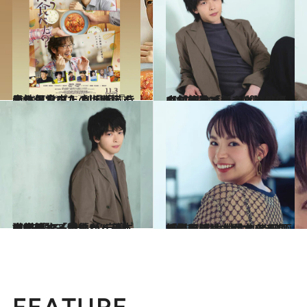
2021.11.17
大ヒット中！ 劇場版『きのう何食べた？』が描く 男性カップルのほほえましい日常
カルチャー
2022.5.20
中村倫也インタビュー【前篇】「どんな結果でも“心中”できる仲間と」ミミックオクトパス俳優の創作論
カルチャー
2022.5.20
中村倫也インタビュー【後篇】「犠牲なく美しいのが、一番いい」日本を牽引する俳優が“自意識”を語る
カルチャー
2022.3.11
「毎日結婚式ができるなんて！」 中村倫也と新郎新婦を演じた関水 渚 映画『ウェディング・ハイ』撮影秘話
カルチャー