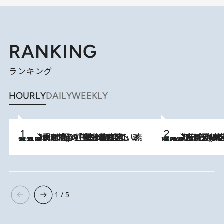
RANKING
ランキング
HOURLY
DAILY
WEEKLY
【大分・別府】「今一番おいしい食材を調理する」1日2組限定・ミシュラン2ツ星の日本料理店で、素材と四季を愉しむ極上の時間
2 Hours Ago
《みずみずしい桃が丸ごと》東京の“あの有名洋菓子シェフ”の下で修業したパティシエが腕を振るう、珠玉の夏限定パフェを堪能！【大分市】
2 Hours Ago
1 / 5