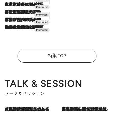
2026.7.31
【ホテル帰省】という選択肢をOMOが提案。家族とほどよい距離を保つには「昼は実家、夜は気兼ねなくホテルで！」
2026.7.24
【夏限定ディナーコース】旬を迎える稚鮎や花ズッキーニなどをイタリア・トスカーナの郷土料理の手法で満喫！
2026.7.17
「土佐和ハーブかき氷」がOMO7高知に登場！生姜、山椒、大葉など目にも舌にも涼を呼ぶ郷土の味
2026.7.10
NEW OPEN！【界 草津】名湯の地に誕生。趣の異なる2種の温泉と上州ならではの会席・蕎麦割烹など美食を味わう究極の癒やし旅
特集 TOP
TALK & SESSION
トーク＆セッション
2026.8.3
「今後値上げがあるとすれば…」「リスクがあるのは今年の冬」エネルギー専門家が語る、ホルムズ海峡封鎖が家庭にもたらす“ある心配”
2026.8.3
「住宅建てられない…」「サーチャージ料の高値が続いている」ホルムズ海峡封鎖による影響はいつまで続く？《エネルギー専門家に聞く“どうなる日本の暮らし”》