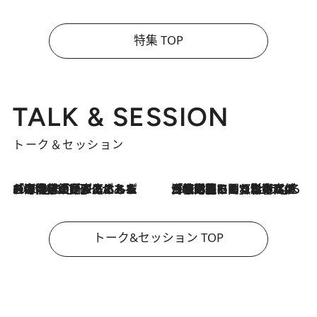
特集 TOP
TALK & SESSION
トーク＆セッション
2026.8.3
「今後値上げがあるとすれば…」「リスクがあるのは今年の冬」エネルギー専門家が語る、ホルムズ海峡封鎖が家庭にもたらす“ある心配”
2026.8.3
「住宅建てられない…」「サーチャージ料の高値が続いている」ホルムズ海峡封鎖による影響はいつまで続く？《エネルギー専門家に聞く“どうなる日本の暮らし”》
トーク&セッション TOP