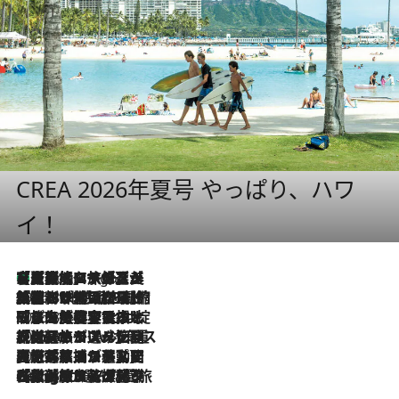
CREA 2026年夏号 やっぱり、ハワ
イ！
【厳選旅コスメ】「多機能アイテムがメイン！」旅好き美容エディターが選んだ夏旅ベストコスメを発表【Mサイズジップ】
8 Hours Ago
2026.8.6
「荷物が増えるほど旅ストレスは増す」美容ジャーナリストがたどり着いた最終結論。“化粧品を劇的に減らす”感動の凝縮美容とは
2026.8.6
「旅先には金髪ウィッグを持参」日本と同じメイクでは損してる!? 美容ジャーナリストが提案する“掟破りの旅美容”とは
2026.8.6
【厳選旅コスメ】「身軽さ＆UV対策重視！」ヘアアーティストshucoが選んだ夏旅ベストコスメを発表【Mサイズジップ】
2026.8.5
【厳選旅コスメ】国内をあちこち移動する河井菜摘が選んだ夏旅ベストコスメ発表！「リラックスアイテムはマスト」【Mサイズジップ】
2026.8.4
【厳選旅コスメ】「紫外線＆乾燥対策しながらメイク感も！」ヘア＆メイクGeorgeが選んだ夏旅ベストコスメを発表！【Mサイズジップ】