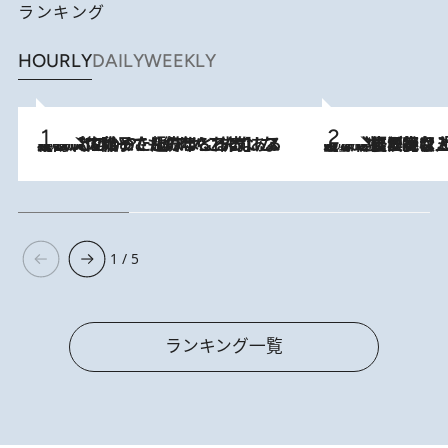
ランキング
HOURLY
DAILY
WEEKLY
2026.8.5
【阿川佐和子さんの年とる力】なぜ70代で始めた趣味は“こんなに楽しい”のか？ ピアノ、俳句…スランプに陥っても続けられる“ある秘訣”とは
2026.8.5
【なぜ吉沢亮は「気配を消せる」のか？】興行収入208億の『国宝』を経て挑むミュージカル『ディア・エヴァン・ハンセン』。トップ俳優が舞台上でさらけ出した“孤独”とは
1 / 5
ランキング一覧