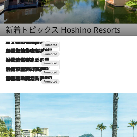
新着トピックス Hoshino Resorts
【トンボの足水浴】ヒノキの香りに包まれて涼感マックス！約13℃の湧水かけ流しを避暑地「星野温泉 トンボの湯」で体験
6 Hours Ago
2026.7.31
【ホテル帰省】という選択肢をOMOが提案。家族とほどよい距離を保つには「昼は実家、夜は気兼ねなくホテルで！」
2026.7.24
【夏限定ディナーコース】旬を迎える稚鮎や花ズッキーニなどをイタリア・トスカーナの郷土料理の手法で満喫！
2026.7.17
「土佐和ハーブかき氷」がOMO7高知に登場！生姜、山椒、大葉など目にも舌にも涼を呼ぶ郷土の味
2026.7.10
NEW OPEN！【界 草津】名湯の地に誕生。趣の異なる2種の温泉と上州ならではの会席・蕎麦割烹など美食を味わう究極の癒やし旅