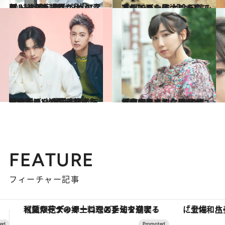
2022.9.17
ミュージカル界が大注目！ 三浦宏規、23歳の素顔 【後篇】 舞台「ヘアスプレー」を語る
カルチャー
2022.9.7
声優・西山宏太朗を育てたマンガ８作 「今回読み返してまた号泣しました」
カルチャー
2022.9.7
「いっぱい凌輝の秘密を知ってる」 川村壱馬＆三山凌輝の“放課後対談” 「壱馬くんが笑ってくれるから！」
カルチャー
2022.9.6
「理解してもらうために言葉を尽くす」 代表作「今、出来る、精一杯。」を小説化 劇作家・根本宗子インタビュー
カルチャー
FEATURE
フィーチャー記事
「土佐和ハーブかき氷」がOMO7高知に登場！生姜、山椒、大葉など目にも舌にも涼を呼ぶ郷土の味
ヴァシュロン・コンスタンタン