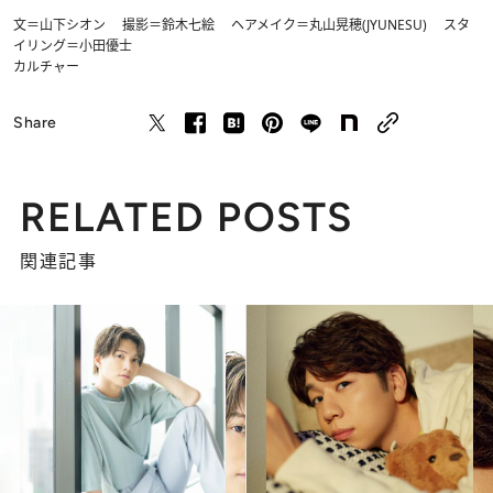
文＝山下シオン 撮影＝鈴木七絵 ヘアメイク＝丸山晃穂(JYUNESU) スタ
イリング＝小田優士
カルチャー
Share
RELATED POSTS
関連記事