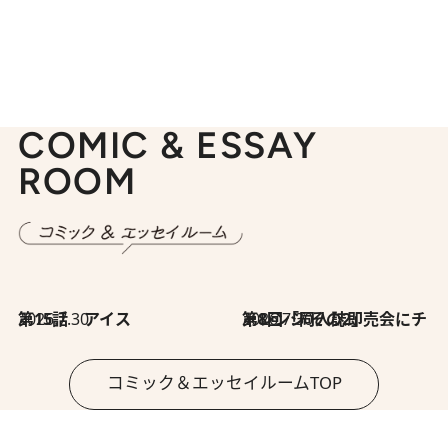
COMIC & ESSAY
ROOM
2026.7.30
第15話 アイス
2026.7.30
第8回「同人誌即売会にチャレンジ その2」
コミック＆エッセイルームTOP