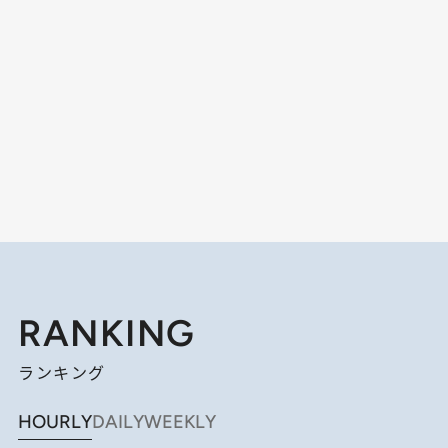
RANKING
ランキング
HOURLY
DAILY
WEEKLY