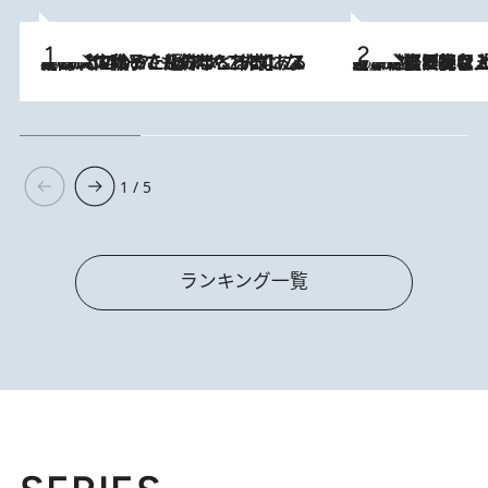
2026.8.5
【阿川佐和子さんの年とる力】なぜ70代で始めた趣味は“こんなに楽しい”のか？ ピアノ、俳句…スランプに陥っても続けられる“ある秘訣”とは
2026.8.5
【なぜ吉沢亮は「気配を消せる」のか？】興行収入208億の『国宝』を経て挑むミュージカル『ディア・エヴァン・ハンセン』。トップ俳優が舞台上でさらけ出した“孤独”とは
1 / 5
ランキング一覧