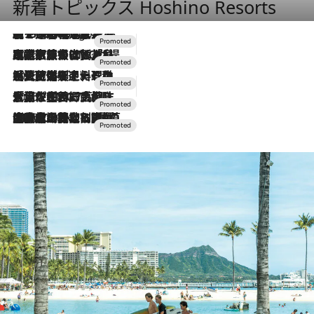
新着トピックス Hoshino Resorts
【トンボの足水浴】ヒノキの香りに包まれて涼感マックス！約13℃の湧水かけ流しを避暑地「星野温泉 トンボの湯」で体験
7 Hours Ago
2026.7.31
【ホテル帰省】という選択肢をOMOが提案。家族とほどよい距離を保つには「昼は実家、夜は気兼ねなくホテルで！」
2026.7.24
【夏限定ディナーコース】旬を迎える稚鮎や花ズッキーニなどをイタリア・トスカーナの郷土料理の手法で満喫！
2026.7.17
「土佐和ハーブかき氷」がOMO7高知に登場！生姜、山椒、大葉など目にも舌にも涼を呼ぶ郷土の味
2026.7.10
NEW OPEN！【界 草津】名湯の地に誕生。趣の異なる2種の温泉と上州ならではの会席・蕎麦割烹など美食を味わう究極の癒やし旅