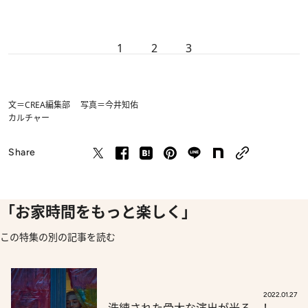
1
2
3
文＝CREA編集部 写真＝今井知佑
カルチャー
Share
「お家時間をもっと楽しく」
この特集の別の記事を読む
2022.01.27
洗練された骨太な演出が光る…！