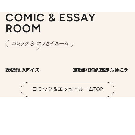
COMIC & ESSAY
ROOM
2026.7.30
第15話 アイス
2026.7.30
第8回「同人誌即売会にチャレンジ その2」
コミック＆エッセイルームTOP