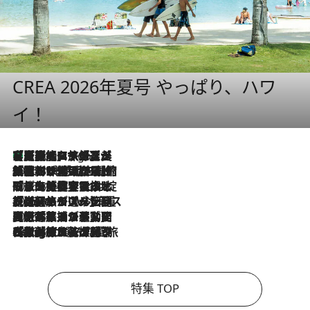
CREA 2026年夏号 やっぱり、ハワ
イ！
【厳選旅コスメ】「多機能アイテムがメイン！」旅好き美容エディターが選んだ夏旅ベストコスメを発表【Mサイズジップ】
9 Hours Ago
2026.8.6
「荷物が増えるほど旅ストレスは増す」美容ジャーナリストがたどり着いた最終結論。“化粧品を劇的に減らす”感動の凝縮美容とは
2026.8.6
「旅先には金髪ウィッグを持参」日本と同じメイクでは損してる!? 美容ジャーナリストが提案する“掟破りの旅美容”とは
2026.8.6
【厳選旅コスメ】「身軽さ＆UV対策重視！」ヘアアーティストshucoが選んだ夏旅ベストコスメを発表【Mサイズジップ】
2026.8.5
【厳選旅コスメ】国内をあちこち移動する河井菜摘が選んだ夏旅ベストコスメ発表！「リラックスアイテムはマスト」【Mサイズジップ】
2026.8.4
【厳選旅コスメ】「紫外線＆乾燥対策しながらメイク感も！」ヘア＆メイクGeorgeが選んだ夏旅ベストコスメを発表！【Mサイズジップ】
特集 TOP