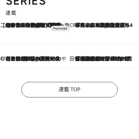
SERIES
連載
【CREA×星野リゾート】唯一無二。癒しと発見が待つ場所へ
【トンボの足水浴】ヒノキの香りに包まれて涼感マックス！約13℃の湧水かけ流しを避暑地「星野温泉 トンボの湯」で体験
7 Hours Ago
CREA'S CHOICE
「立川にも歌舞伎があるんだよ」 片岡仁左衛門・市川中車ら豪華座組みで4年目の立川立飛歌舞伎へ
9 Hours Ago
47都道府県の手みやげ ひんやりスイーツで夏を満喫
【京都府】この夏絶対食べたい 冷やしておいしいおやつ3選 ひと口目から心を掴む新緑のテリーヌ
9 Hours Ago
田中稲の勝手に再ブーム
「湘南乃風に憧れて」観客大盛上がりの“タオル回し”に、ラッパー顔負けの高速歌唱まで…さだまさし（74）のアグレッシブすぎる現在地
2026.8.7
連載 TOP