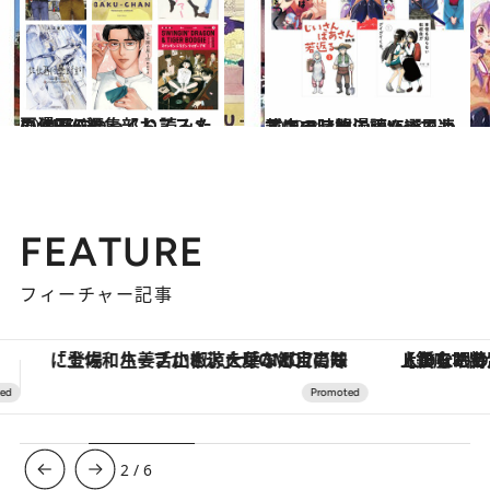
2021.7.24
夏休みにゆっくり読みたい CREA編集部おススメの漫画6選
カルチャー
2022.2.3
スキマ時間に読んで思わずほっこり Twitterで連載中の“4枚漫画”5選
カルチャー
FEATURE
フィーチャー記事
【銀座で出合う最旬美容】美髪ケアや上質な眠り…セルフケアのアップデートから、特別な名入れギフトまで。大人のための「ReFa GINZA」クルーズ
3
/
6