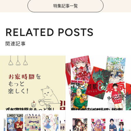
特集記事一覧
RELATED POSTS
関連記事
2021.7.21
「お家時間をもっと楽しく」
ライフスタイル
2021.7.3
もはや“アラサー主人公”も珍しくない！ 越境していく「少年漫画」を考察
カルチャー