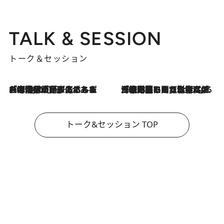
TALK & SESSION
トーク＆セッション
2026.8.3
「今後値上げがあるとすれば…」「リスクがあるのは今年の冬」エネルギー専門家が語る、ホルムズ海峡封鎖が家庭にもたらす“ある心配”
2026.8.3
「住宅建てられない…」「サーチャージ料の高値が続いている」ホルムズ海峡封鎖による影響はいつまで続く？《エネルギー専門家に聞く“どうなる日本の暮らし”》
トーク&セッション TOP