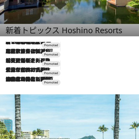
新着トピックス Hoshino Resorts
【トンボの足水浴】ヒノキの香りに包まれて涼感マックス！約13℃の湧水かけ流しを避暑地「星野温泉 トンボの湯」で体験
2026.8.7
2026.7.31
【ホテル帰省】という選択肢をOMOが提案。家族とほどよい距離を保つには「昼は実家、夜は気兼ねなくホテルで！」
2026.7.24
【夏限定ディナーコース】旬を迎える稚鮎や花ズッキーニなどをイタリア・トスカーナの郷土料理の手法で満喫！
2026.7.17
「土佐和ハーブかき氷」がOMO7高知に登場！生姜、山椒、大葉など目にも舌にも涼を呼ぶ郷土の味
2026.7.10
NEW OPEN！【界 草津】名湯の地に誕生。趣の異なる2種の温泉と上州ならではの会席・蕎麦割烹など美食を味わう究極の癒やし旅