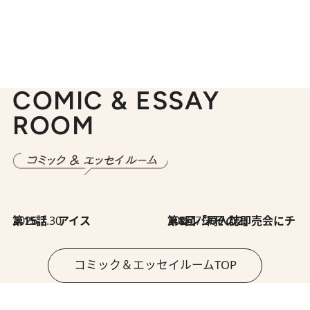
COMIC & ESSAY
ROOM
2026.7.30
第15話 アイス
2026.7.30
第8回「同人誌即売会にチャレンジ その2」
コミック＆エッセイルームTOP