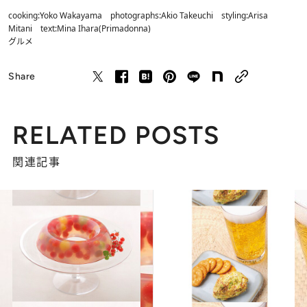
cooking:Yoko Wakayama photographs:Akio Takeuchi styling:Arisa
Mitani text:Mina Ihara(Primadonna)
グルメ
Share
RELATED POSTS
関連記事