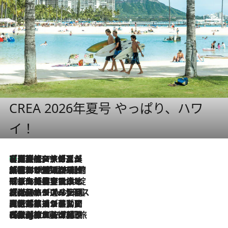
CREA 2026年夏号 やっぱり、ハワ
イ！
【厳選旅コスメ】「多機能アイテムがメイン！」旅好き美容エディターが選んだ夏旅ベストコスメを発表【Mサイズジップ】
2026.8.7
2026.8.6
「荷物が増えるほど旅ストレスは増す」美容ジャーナリストがたどり着いた最終結論。“化粧品を劇的に減らす”感動の凝縮美容とは
2026.8.6
「旅先には金髪ウィッグを持参」日本と同じメイクでは損してる!? 美容ジャーナリストが提案する“掟破りの旅美容”とは
2026.8.6
【厳選旅コスメ】「身軽さ＆UV対策重視！」ヘアアーティストshucoが選んだ夏旅ベストコスメを発表【Mサイズジップ】
2026.8.5
【厳選旅コスメ】国内をあちこち移動する河井菜摘が選んだ夏旅ベストコスメ発表！「リラックスアイテムはマスト」【Mサイズジップ】
2026.8.4
【厳選旅コスメ】「紫外線＆乾燥対策しながらメイク感も！」ヘア＆メイクGeorgeが選んだ夏旅ベストコスメを発表！【Mサイズジップ】