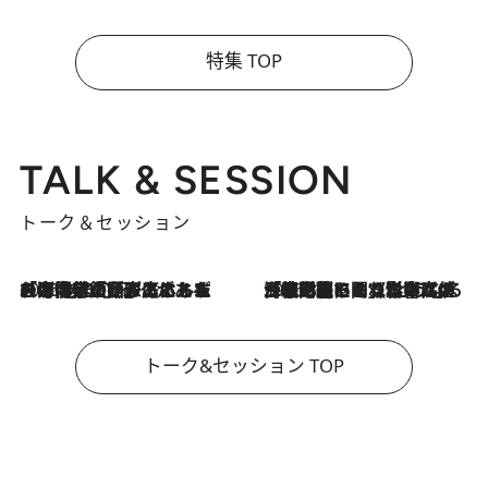
特集 TOP
TALK & SESSION
トーク＆セッション
2026.8.3
「今後値上げがあるとすれば…」「リスクがあるのは今年の冬」エネルギー専門家が語る、ホルムズ海峡封鎖が家庭にもたらす“ある心配”
2026.8.3
「住宅建てられない…」「サーチャージ料の高値が続いている」ホルムズ海峡封鎖による影響はいつまで続く？《エネルギー専門家に聞く“どうなる日本の暮らし”》
トーク&セッション TOP