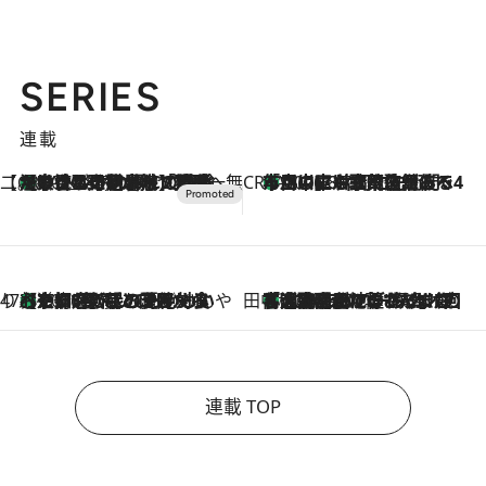
SERIES
連載
【CREA×星野リゾート】唯一無二。癒しと発見が待つ場所へ
【トンボの足水浴】ヒノキの香りに包まれて涼感マックス！約13℃の湧水かけ流しを避暑地「星野温泉 トンボの湯」で体験
2026.8.7
CREA'S CHOICE
「立川にも歌舞伎があるんだよ」 片岡仁左衛門・市川中車ら豪華座組みで4年目の立川立飛歌舞伎へ
2026.8.7
47都道府県の手みやげ ひんやりスイーツで夏を満喫
【京都府】この夏絶対食べたい 冷やしておいしいおやつ3選 ひと口目から心を掴む新緑のテリーヌ
2026.8.7
田中稲の勝手に再ブーム
「湘南乃風に憧れて」観客大盛上がりの“タオル回し”に、ラッパー顔負けの高速歌唱まで…さだまさし（74）のアグレッシブすぎる現在地
2026.8.7
連載 TOP