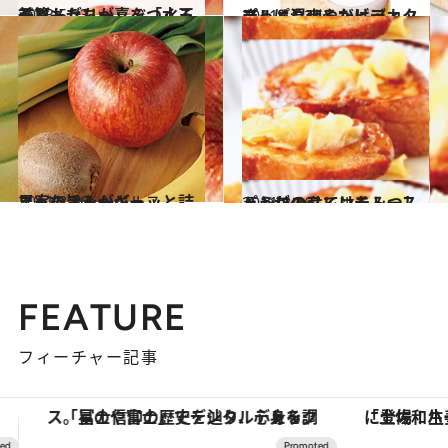
2013.5.23
子どもたちが喜ぶ「水玉トマトゼリー」をつくる 前篇
グルメ
2011.11.29
さっぱり爽やかビアカクテル＆混ぜるだけディップ
グルメ
2011.8.16
果実の旨みがギュッと詰まったスムージー
ビューティ＆ヘルス
2011.8.26
パンにのせてはちみつしょうがのフレンチトースト
ライフスタイル
FEATURE
フィーチャー記事
「土佐和ハーブかき氷」がOMO7高知に登場！生姜、山椒、大葉など目にも舌にも涼を呼ぶ郷土の味