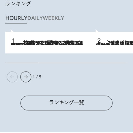
ランキング
HOURLY
DAILY
WEEKLY
2026.8.5
【阿川佐和子さんの年とる力】なぜ70代で始めた趣味は“こんなに楽しい”のか？ ピアノ、俳句…スランプに陥っても続けられる“ある秘訣”とは
2026.8.5
下町風情あふれる台北屈指の人気エリア・大稲埕でセンスのいい台湾土産《ヴィン
1 / 5
ランキング一覧