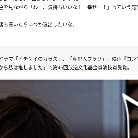
色を見ながら「わー、気持ちいいな！ 幸せー！」っていう充
落ち着いたらいつか遠出したいな。
作にドラマ「イチケイのカラス」、「真犯人フラグ」、映画『コ
だから私は推しました」で第46回放送文化基金賞演技賞受賞。