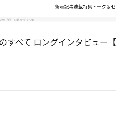
新着記事
連載
特集
トーク＆セ
に憧れた学生時代の“嘘”といま
のすべて ロングインタビュー【