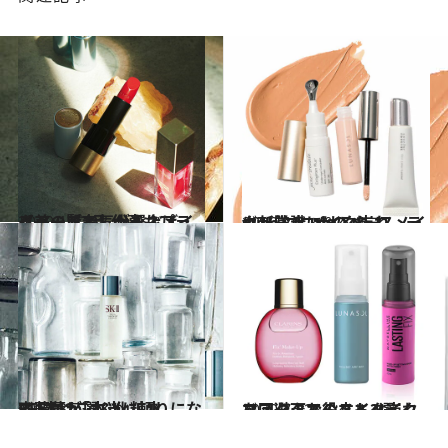
2020.10.29
【美の賢者】が選ぶメイクアップ7品 仕事もプライベートも気分を上げる！
ビューティ＆ヘルス
2020.8.8
with コロナのベースメイク新常識 メイク崩れ、テカリ防止にはこれ！
ビューティ＆ヘルス
2017.3.7
齋藤薫が選ぶ化粧水BEST12「本当に頼りになる1本はこれ！」
ビューティ＆ヘルス
2020.7.22
マスク下でのメイク崩れを回避！お役立ちメイクフィックスミスト3選
ビューティ＆ヘルス