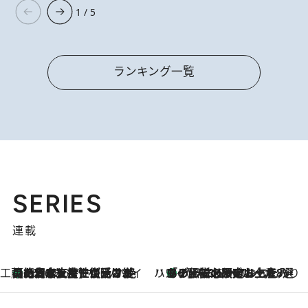
1 / 5
ランキング一覧
SERIES
連載
工藤まやのおもてなしハワイ
【ハワイ土産】ローカルの絶大な支持で復活！ 絶品の幻クッキー《元ファンの日本人女性が受け継いだ名店》
2026.8.6
ハワイ賢者 リサのお気に入りリスト
あの伝説の限定トートも！ リニューアルした「ディーン＆デルーカ ハワイ」で必須のお土産8選
2026.8.6