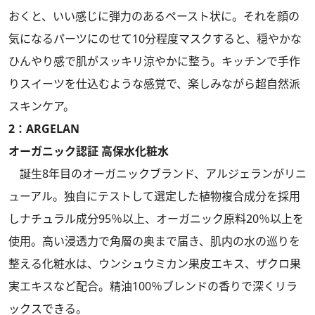
おくと、いい感じに弾力のあるペースト状に。それを顔の
気になるパーツにのせて10分程度マスクすると、穏やかな
ひんやり感で肌がスッキリ涼やかに整う。キッチンで手作
りスイーツを仕込むような感覚で、楽しみながら超自然派
スキンケア。
2：ARGELAN
オーガニック認証 高保水化粧水
誕生8年目のオーガニックブランド、アルジェランがリニ
ューアル。独自にテストして選定した植物複合成分を採用
しナチュラル成分95％以上、オーガニック原料20％以上を
使用。高い浸透力で角層の奥まで届き、肌内の水の巡りを
整える化粧水は、ウンシュウミカン果皮エキス、ザクロ果
実エキスなど配合。精油100％ブレンドの香りで深くリラ
ックスできる。