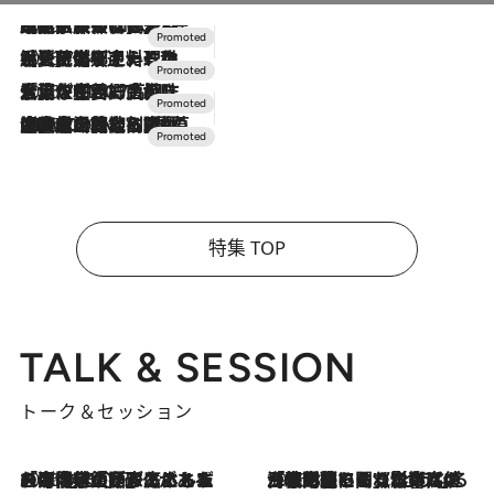
2026.7.31
【ホテル帰省】という選択肢をOMOが提案。家族とほどよい距離を保つには「昼は実家、夜は気兼ねなくホテルで！」
2026.7.24
【夏限定ディナーコース】旬を迎える稚鮎や花ズッキーニなどをイタリア・トスカーナの郷土料理の手法で満喫！
2026.7.17
「土佐和ハーブかき氷」がOMO7高知に登場！生姜、山椒、大葉など目にも舌にも涼を呼ぶ郷土の味
2026.7.10
NEW OPEN！【界 草津】名湯の地に誕生。趣の異なる2種の温泉と上州ならではの会席・蕎麦割烹など美食を味わう究極の癒やし旅
特集 TOP
TALK & SESSION
トーク＆セッション
2026.8.3
「今後値上げがあるとすれば…」「リスクがあるのは今年の冬」エネルギー専門家が語る、ホルムズ海峡封鎖が家庭にもたらす“ある心配”
2026.8.3
「住宅建てられない…」「サーチャージ料の高値が続いている」ホルムズ海峡封鎖による影響はいつまで続く？《エネルギー専門家に聞く“どうなる日本の暮らし”》