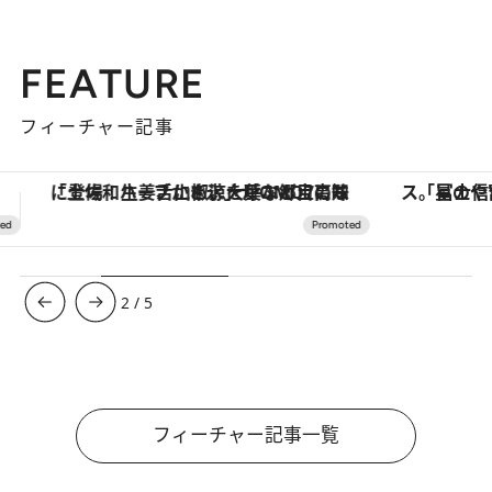
FEATURE
フィーチャー記事
「星のや富士」でデジタルデトックス。冨士信仰の歴史を辿り、心身を調える。
【銀座で出合う最旬美容】美髪ケアや上質な眠
3
/
5
フィーチャー記事一覧