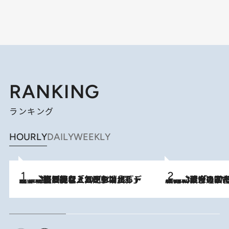
RANKING
ランキング
HOURLY
DAILY
WEEKLY
2026.8.5
【なぜ吉沢亮は「気配を消せる」のか？】興行収入208億の『国宝』を経て挑むミュージカル『ディア・エヴァン・ハンセン』。トップ俳優が舞台上でさらけ出した“孤独”とは
2026.8.3
慶應幼稚舎の図書室からテレビの世界に飛び込んだ阿川佐和子（72）、「N