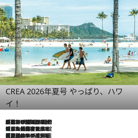
CREA 2026年夏号 やっぱり、ハワ
イ！
「荷物が増えるほど旅ストレスは増す」美容ジャーナリストがたどり着いた最終結論。“化粧品を劇的に減らす”感動の凝縮美容とは
2026.8.6
「旅先には金髪ウィッグを持参」日本と同じメイクでは損してる!? 美容ジャーナリストが提案する“掟破りの旅美容”とは
2026.8.6
【厳選旅コスメ】「身軽さ＆UV対策重視！」ヘアアーティストshucoが選んだ夏旅ベストコスメを発表【Mサイズジップ】
2026.8.6