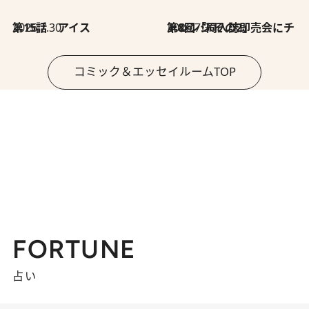
2026.7.30
第15話 アイス
2026.7.30
第8回「同人誌即売会にチャレンジ その2」
コミック＆エッセイルームTOP
FORTUNE
占い