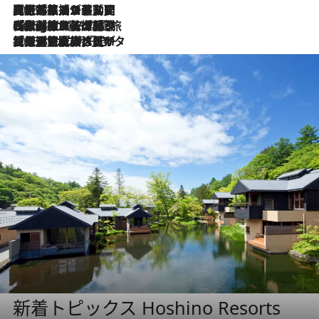
2026.8.5
【厳選旅コスメ】国内をあちこち移動する河井菜摘が選んだ夏旅ベストコスメ発表！「リラックスアイテムはマスト」【Mサイズジップ】
2026.8.4
【厳選旅コスメ】「紫外線＆乾燥対策しながらメイク感も！」ヘア＆メイクGeorgeが選んだ夏旅ベストコスメを発表！【Mサイズジップ】
2026.8.3
【厳選旅コスメ】「保湿もタイパ重視！」“サウナ好き”タレント清水みさとが愛用する夏旅ベストコスメを発表！【Mサイズジップ】
新着トピックス Hoshino Resorts