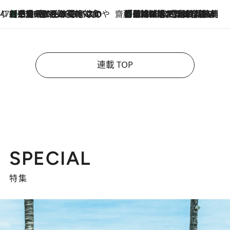
47都道府県の手みやげ ひんやりスイーツで夏を満喫
【三重県】この夏絶対食べたい 冷やしておいしいおやつ3選 お餅×アイスの新感覚スイーツ
2026.8.6
齋藤 薫 美容脳ルネサンス
「荷物が増えるほど旅ストレスは増す」美容ジャーナリストがたどり着いた最終結論。“化粧品を劇的に減らす”感動の凝縮美容とは
2026.8.6
連載 TOP
SPECIAL
特集