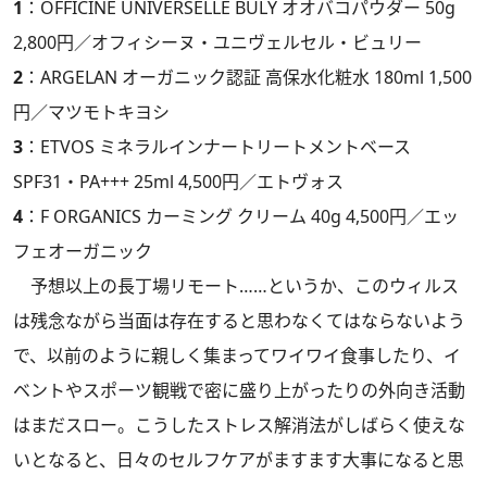
1
：OFFICINE UNIVERSELLE BULY オオバコパウダー 50g
2,800円／オフィシーヌ・ユニヴェルセル・ビュリー
2
：ARGELAN オーガニック認証 高保水化粧水 180ml 1,500
円／マツモトキヨシ
3
：ETVOS ミネラルインナートリートメントベース
SPF31・PA+++ 25ml 4,500円／エトヴォス
4
：F ORGANICS カーミング クリーム 40g 4,500円／エッ
フェオーガニック
予想以上の長丁場リモート……というか、このウィルス
は残念ながら当面は存在すると思わなくてはならないよう
で、以前のように親しく集まってワイワイ食事したり、イ
ベントやスポーツ観戦で密に盛り上がったりの外向き活動
はまだスロー。こうしたストレス解消法がしばらく使えな
いとなると、日々のセルフケアがますます大事になると思