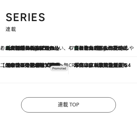
SERIES
連載
そおだよおこの関西おいしい、おやつ紀行
［大阪府箕面市］一皿一皿目の前で仕上げられる、料理を巧みに組み込んだアシェットデセールコース「ミチル アシェット デセール（Michiru assiette dessert）」
3 Hours Ago
47都道府県の手みやげ ひんやりスイーツで夏を満喫
【和歌山県】この夏絶対食べたい 冷やしておいしいおやつ3選 みかんがごろっと丸ごと入ったジュレ
3 Hours Ago
【CREA×星野リゾート】唯一無二。癒しと発見が待つ場所へ
2026.8.7
【トンボの足水浴】ヒノキの香りに包まれて涼感マックス！約13℃の湧水かけ流しを避暑地「星野温泉 トンボの湯」で体験
CREA'S CHOICE
2026.8.7
「立川にも歌舞伎があるんだよ」 片岡仁左衛門・市川中車ら豪華座組みで4年目の立川立飛歌舞伎へ
連載 TOP