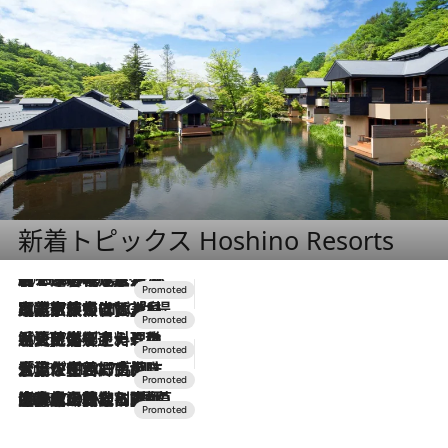
新着トピックス Hoshino Resorts
2026.8.7
【トンボの足水浴】ヒノキの香りに包まれて涼感マックス！約13℃の湧水かけ流しを避暑地「星野温泉 トンボの湯」で体験
2026.7.31
【ホテル帰省】という選択肢をOMOが提案。家族とほどよい距離を保つには「昼は実家、夜は気兼ねなくホテルで！」
2026.7.24
【夏限定ディナーコース】旬を迎える稚鮎や花ズッキーニなどをイタリア・トスカーナの郷土料理の手法で満喫！
2026.7.17
「土佐和ハーブかき氷」がOMO7高知に登場！生姜、山椒、大葉など目にも舌にも涼を呼ぶ郷土の味
2026.7.10
NEW OPEN！【界 草津】名湯の地に誕生。趣の異なる2種の温泉と上州ならではの会席・蕎麦割烹など美食を味わう究極の癒やし旅