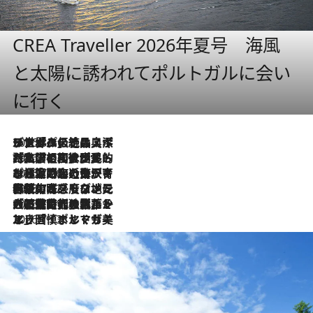
CREA Traveller 2026年夏号 海風
と太陽に誘われてポルトガルに会い
に行く
2026.8.8
リスボンの絶品スイーツ「パステル・デ・ナタ」とは？ポルトガル伝統の奥深い世界へ
2026.7.27
「私の祖国はポルトガル語です」国民的詩人フェルナンド・ペソアと、彼が愛した文学の街を歩く
2026.7.26
ポルトガル近海が育む極上の海の幸。キリリと冷えた白ワインと愉しむ、シーフード専門店の贅沢
2026.7.22
伝統の味をモダンに昇華。高感度な地元客が集う、リスボンの最旬ガストロノミー
2026.7.21
大航海時代の栄華から、震災、独裁、そして革命へ。ポルトガル・首都リスボンの石畳に刻まれた「歴史の光と影」
2026.7.13
エッセイ・ヤマザキマリ「慎ましくも美しき国 ポルトガル」