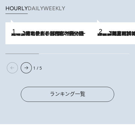
HOURLY
DAILY
WEEKLY
2026.8.3
《「文士の子ども被害者の会」発足！》阿川佐和子（72）が語る遠藤周作に北杜夫、劇作家・矢代静一の子どもたちの“文豪プライベート事件簿”
2026.8.8
「最後に見られてよかった」上野動物園の東園パンダ舎が解体前に特別公開。8月16日まで延長されたパネル展と共に辿る“半世紀”のパンダ飼育《解体工事の図面あり》
1 / 5
ランキング一覧