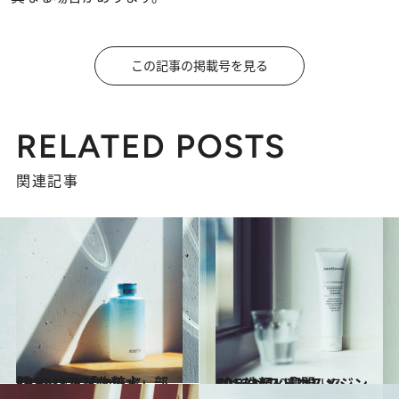
この記事の掲載号を見る
RELATED POSTS
関連記事
2016.11.22
CREAベストコスメ2016！(2) 「化粧水」部門
ビューティ＆ヘルス
2016.11.20
CREAベストコスメ2016！(1) 「クレンジング・洗顔」部門
ビューティ＆ヘルス