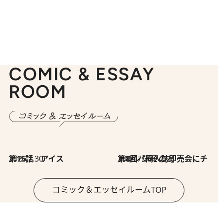
COMIC & ESSAY
ROOM
2026.7.30
第15話 アイス
2026.7.30
第8回「同人誌即売会にチャレンジ その2」
コミック＆エッセイルームTOP