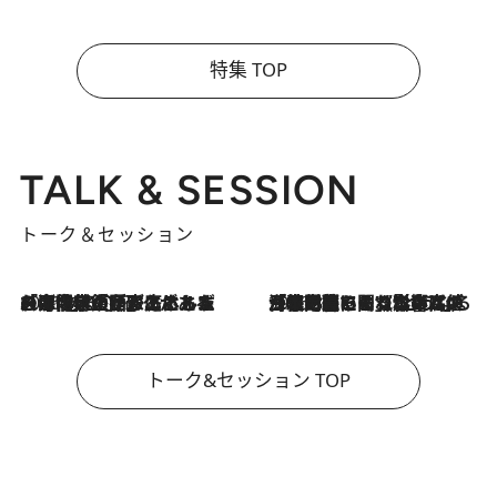
特集 TOP
TALK & SESSION
トーク＆セッション
2026.8.3
「今後値上げがあるとすれば…」「リスクがあるのは今年の冬」エネルギー専門家が語る、ホルムズ海峡封鎖が家庭にもたらす“ある心配”
2026.8.3
「住宅建てられない…」「サーチャージ料の高値が続いている」ホルムズ海峡封鎖による影響はいつまで続く？《エネルギー専門家に聞く“どうなる日本の暮らし”》
トーク&セッション TOP