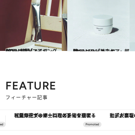
2016.11.24
CREAベストコスメ2016！(3) 「エイジングケア」部門
ビューティ＆ヘルス
2016.11.26
CREAベストコスメ2016！(4) 「美白ケア」部門
ビューティ＆ヘルス
FEATURE
フィーチャー記事
「大事なのは地域の意識を変えること」。ロレックス賞受賞の自然保護活動家が実現させたナイジェリアの自然環境の復活
ヴァシュロン・コンスタンタン