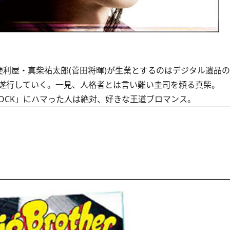
利屋・真柴祐太郎(菅田将暉)が生業とするのはデジタル遺品
遂行していく。一見、人格者とは言い難い圭司を頼る真柴。
OCK」にハマった人は絶対、好きな王道ブロマンス。