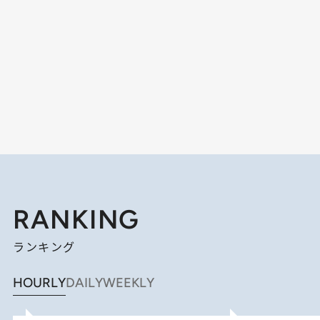
RANKING
ランキング
HOURLY
DAILY
WEEKLY