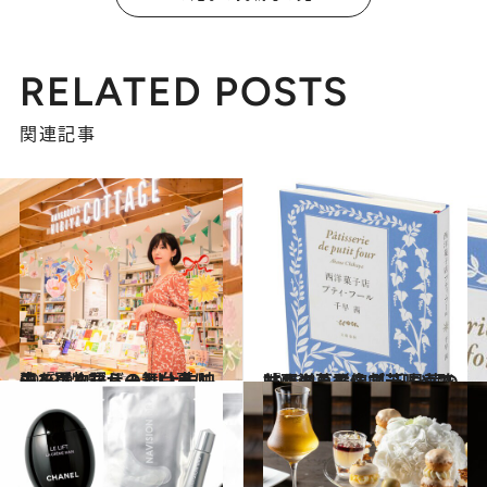
RELATED POSTS
関連記事
2019.9.15
シングルマザーという人生を選んだら？ 川上未映子『夏物語』の舞台裏に迫る
カルチャー
2016.4.3
甘さのみならず苦味や酸味もある群像劇 千早茜の『西洋菓子店プティ・フール』
カルチャー