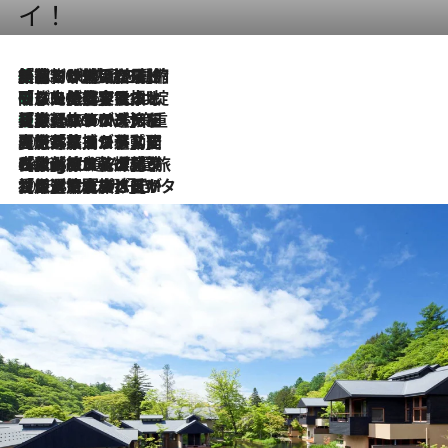
イ！
「荷物が増えるほど旅ストレスは増す」美容ジャーナリストがたどり着いた最終結論。“化粧品を劇的に減らす”感動の凝縮美容とは
2026.8.6
「旅先には金髪ウィッグを持参」日本と同じメイクでは損してる!? 美容ジャーナリストが提案する“掟破りの旅美容”とは
2026.8.6
【厳選旅コスメ】「身軽さ＆UV対策重視！」ヘアアーティストshucoが選んだ夏旅ベストコスメを発表【Mサイズジップ】
2026.8.6
2026.8.5
【厳選旅コスメ】国内をあちこち移動する河井菜摘が選んだ夏旅ベストコスメ発表！「リラックスアイテムはマスト」【Mサイズジップ】
2026.8.4
【厳選旅コスメ】「紫外線＆乾燥対策しながらメイク感も！」ヘア＆メイクGeorgeが選んだ夏旅ベストコスメを発表！【Mサイズジップ】
2026.8.3
【厳選旅コスメ】「保湿もタイパ重視！」“サウナ好き”タレント清水みさとが愛用する夏旅ベストコスメを発表！【Mサイズジップ】