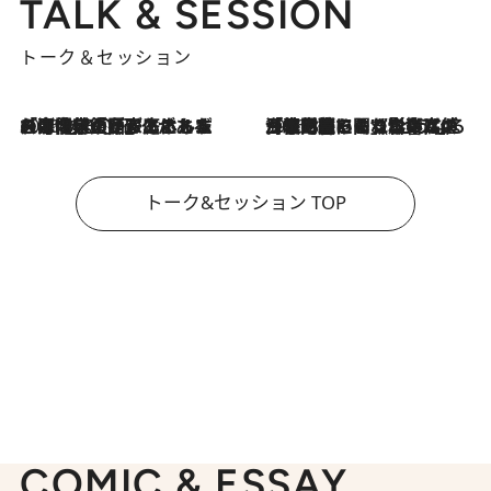
TALK & SESSION
トーク＆セッション
2026.8.3
「今後値上げがあるとすれば…」「リスクがあるのは今年の冬」エネルギー専門家が語る、ホルムズ海峡封鎖が家庭にもたらす“ある心配”
2026.8.3
「住宅建てられない…」「サーチャージ料の高値が続いている」ホルムズ海峡封鎖による影響はいつまで続く？《エネルギー専門家に聞く“どうなる日本の暮らし”》
トーク&セッション TOP
COMIC & ESSAY