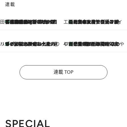
連載
田中稲の勝手に再ブーム
「湘南乃風に憧れて」観客大盛上がりの“タオル回し”に、ラッパー顔負けの高速歌唱まで…さだまさし（74）のアグレッシブすぎる現在地
1 Hour Ago
工藤まやのおもてなしハワイ
【ハワイ土産】ローカルの絶大な支持で復活！ 絶品の幻クッキー《元ファンの日本人女性が受け継いだ名店》
2026.8.6
ハワイ賢者 リサのお気に入りリスト
あの伝説の限定トートも！ リニューアルした「ディーン＆デルーカ ハワイ」で必須のお土産8選
2026.8.6
47都道府県の手みやげ ひんやりスイーツで夏を満喫
【三重県】この夏絶対食べたい 冷やしておいしいおやつ3選 お餅×アイスの新感覚スイーツ
2026.8.6
連載 TOP
SPECIAL