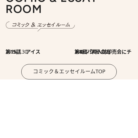
ROOM
2026.7.30
第15話 アイス
2026.7.30
第8回「同人誌即売会にチャレンジ その2」
コミック＆エッセイルームTOP