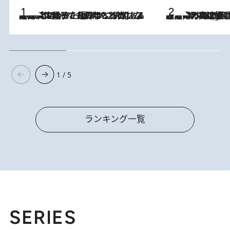
2026.8.5
【阿川佐和子さんの年とる力】なぜ70代で始めた趣味は“こんなに楽しい”のか？ ピアノ、俳句…スランプに陥っても続けられる“ある秘訣”とは
「湘南乃風に憧れて」観客大盛上がりの“タオル回し”に、ラッパー顔負けの高速歌唱まで…さだまさし（74）のアグレッシブすぎる現在地
2 Hours Ago
1 / 5
ランキング一覧
SERIES