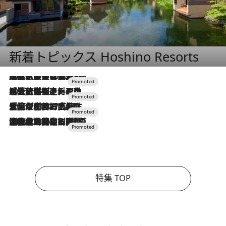
新着トピックス Hoshino Resorts
2026.7.31
【ホテル帰省】という選択肢をOMOが提案。家族とほどよい距離を保つには「昼は実家、夜は気兼ねなくホテルで！」
2026.7.24
【夏限定ディナーコース】旬を迎える稚鮎や花ズッキーニなどをイタリア・トスカーナの郷土料理の手法で満喫！
2026.7.17
「土佐和ハーブかき氷」がOMO7高知に登場！生姜、山椒、大葉など目にも舌にも涼を呼ぶ郷土の味
2026.7.10
NEW OPEN！【界 草津】名湯の地に誕生。趣の異なる2種の温泉と上州ならではの会席・蕎麦割烹など美食を味わう究極の癒やし旅
特集 TOP