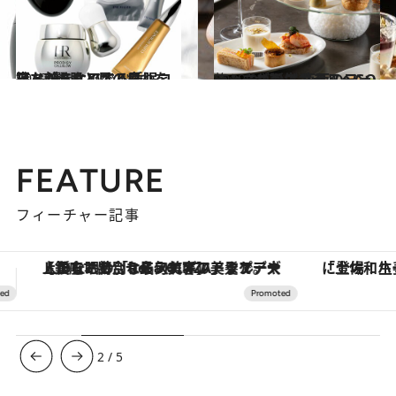
2019.9.14
寝ながらケアする睡眠コスメ7選 肌と目の疲れを持ち越さないで
ビューティ＆ヘルス
2019.9.17
シャネルのアフタヌーンティーが誕生 東西のフォーシーズンズホテルへGO
旅＆お出かけ
FEATURE
フィーチャー記事
「土佐和ハーブかき氷」がOMO7高知に登場！生姜、山椒、大葉など目にも舌にも涼を呼ぶ郷土の味
ヴァシュロン・コンスタンタン
3
/
5