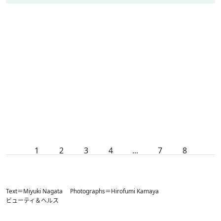
1
2
3
4
...
7
8
Text＝Miyuki Nagata Photographs＝Hirofumi Kamaya
ビューティ＆ヘルス