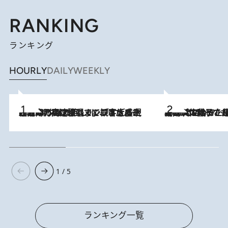
RANKING
ランキング
HOURLY
DAILY
WEEKLY
2026.8.7
「湘南乃風に憧れて」観客大盛上がりの“タオル回し”に、ラッパー顔負けの高速歌唱まで…さだまさし（74）のアグレッシブすぎる現在地
2026.8.5
【阿川佐和子さんの年とる力】なぜ70代で始めた趣味は“こんなに楽しい”のか？ ピアノ、俳句…スランプに陥っても続けられる“ある秘訣”とは
1 / 5
ランキング一覧