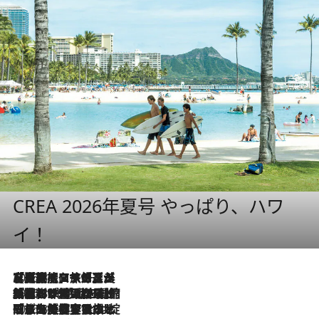
CREA 2026年夏号 やっぱり、ハワ
イ！
2026.8.7
【厳選旅コスメ】「多機能アイテムがメイン！」旅好き美容エディターが選んだ夏旅ベストコスメを発表【Mサイズジップ】
2026.8.6
「荷物が増えるほど旅ストレスは増す」美容ジャーナリストがたどり着いた最終結論。“化粧品を劇的に減らす”感動の凝縮美容とは
2026.8.6
「旅先には金髪ウィッグを持参」日本と同じメイクでは損してる!? 美容ジャーナリストが提案する“掟破りの旅美容”とは