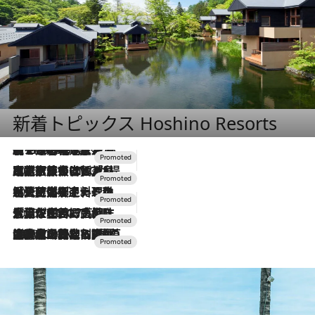
新着トピックス Hoshino Resorts
【トンボの足水浴】ヒノキの香りに包まれて涼感マックス！約13℃の湧水かけ流しを避暑地「星野温泉 トンボの湯」で体験
2026.8.7
2026.7.31
【ホテル帰省】という選択肢をOMOが提案。家族とほどよい距離を保つには「昼は実家、夜は気兼ねなくホテルで！」
2026.7.24
【夏限定ディナーコース】旬を迎える稚鮎や花ズッキーニなどをイタリア・トスカーナの郷土料理の手法で満喫！
2026.7.17
「土佐和ハーブかき氷」がOMO7高知に登場！生姜、山椒、大葉など目にも舌にも涼を呼ぶ郷土の味
2026.7.10
NEW OPEN！【界 草津】名湯の地に誕生。趣の異なる2種の温泉と上州ならではの会席・蕎麦割烹など美食を味わう究極の癒やし旅