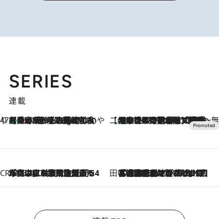
SERIES
連載
47都道府県の手みやげ ひんやりスイーツで夏を満喫
【兵庫県】この夏絶対食べたい 冷やしておいしいおやつ3選 淡路島の恵みをジェラートに集約
16 Minutes Ago
【CREA×星野リゾート】唯一無二。癒しと発見が待つ場所へ
【トンボの足水浴】ヒノキの香りに包まれて涼感マックス！約13℃の湧水かけ流しを避暑地「星野温泉 トンボの湯」で体験
2026.8.7
CREA'S CHOICE
2026.8.7
「立川にも歌舞伎があるんだよ」 片岡仁左衛門・市川中車ら豪華座組みで4年目の立川立飛歌舞伎へ
田中稲の勝手に再ブーム
2026.8.7
「湘南乃風に憧れて」観客大盛上がりの“タオル回し”に、ラッパー顔負けの高速歌唱まで…さだまさし（74）のアグレッシブすぎる現在地