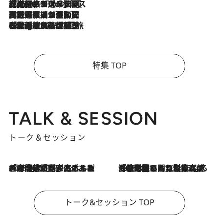
2026.8.6
【厳選旅コスメ】「身軽さ＆UV対策重視！」ヘアアーティストshucoが選んだ夏旅ベストコスメを発表【Mサイズジップ】
2026.8.5
【厳選旅コスメ】国内をあちこち移動する河井菜摘が選んだ夏旅ベストコスメ発表！「リラックスアイテムはマスト」【Mサイズジップ】
2026.8.4
【厳選旅コスメ】「紫外線＆乾燥対策しながらメイク感も！」ヘア＆メイクGeorgeが選んだ夏旅ベストコスメを発表！【Mサイズジップ】
特集 TOP
TALK & SESSION
トーク＆セッション
2026.8.3
「今後値上げがあるとすれば…」「リスクがあるのは今年の冬」エネルギー専門家が語る、ホルムズ海峡封鎖が家庭にもたらす“ある心配”
2026.8.3
「住宅建てられない…」「サーチャージ料の高値が続いている」ホルムズ海峡封鎖による影響はいつまで続く？《エネルギー専門家に聞く“どうなる日本の暮らし”》
トーク&セッション TOP