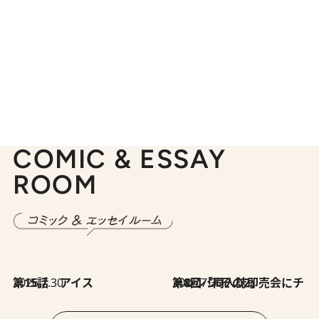
COMIC & ESSAY
ROOM
2026.7.30
第15話 アイス
2026.7.30
第8回「同人誌即売会にチャレンジ その2」