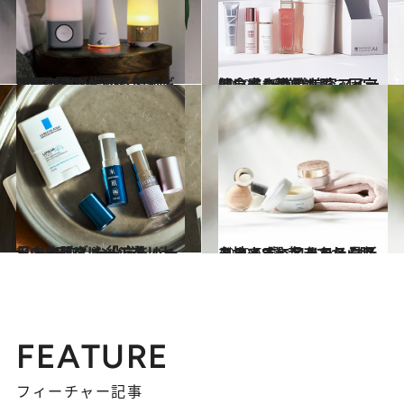
2019.9.11
睡眠の質が上がる最新ギア9選 熟睡へと誘うグッズをプロが指南
ライフスタイル
2019.5.20
使い方も目的も脱・固定観念！ 新常識美容アイテムに乗り換えて
ビューティ＆ヘルス
2019.4.10
日中も肌ダメージをリセットする！ お役立ちバーム＆BBクリーム6選
ビューティ＆ヘルス
2019.5.5
心地よさに包まれる最新コスメ8選 起きてから眠るまでずっとリラックス
ビューティ＆ヘルス
FEATURE
フィーチャー記事