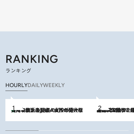
RANKING
ランキング
HOURLY
DAILY
WEEKLY
【ハワイ土産】ローカルの絶大な支持で復活！ 絶品の幻クッキー《元ファンの日本人女性が受け継いだ名店》
4 Hours Ago
2026.8.5
【阿川佐和子さんの年とる力】なぜ70代で始めた趣味は“こんなに楽しい”のか？ ピアノ、俳句…スランプに陥っても続けられる“ある秘訣”とは