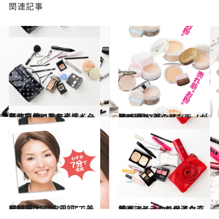
関連記事
2012.10.8
乳液を使ったアイメイクのお直しで肌も表情も一気に元気に！
ビューティ＆ヘルス
2012.9.17
昼時間も“美のアンテナ”を張り巡らせたモノが勝つ!!
ビューティ＆ヘルス
2012.9.15
朝時間は“効率重視”で美を制す
ビューティ＆ヘルス
2012.9.3
厳選アイテムで保湿から始めるしっかりメイク直し
ビューティ＆ヘルス