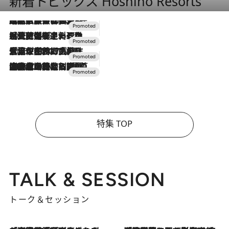
新着トピックス Hoshino Resorts
2026.7.31
【ホテル帰省】という選択肢をOMOが提案。家族とほどよい距離を保つには「昼は実家、夜は気兼ねなくホテルで！」
2026.7.24
【夏限定ディナーコース】旬を迎える稚鮎や花ズッキーニなどをイタリア・トスカーナの郷土料理の手法で満喫！
2026.7.17
「土佐和ハーブかき氷」がOMO7高知に登場！生姜、山椒、大葉など目にも舌にも涼を呼ぶ郷土の味
2026.7.10
NEW OPEN！【界 草津】名湯の地に誕生。趣の異なる2種の温泉と上州ならではの会席・蕎麦割烹など美食を味わう究極の癒やし旅
特集 TOP
TALK & SESSION
トーク＆セッション