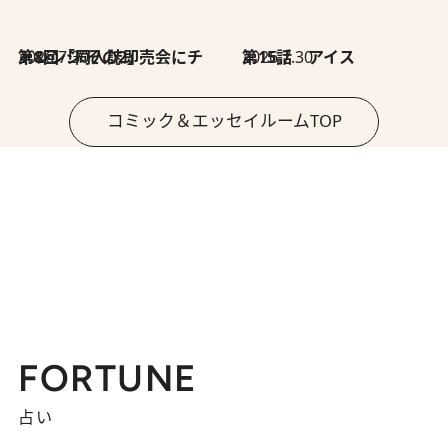
2026.7.30
第8回「同人誌即売会にチャレンジ その2」
2026.7.30
第15話 アイス
コミック＆エッセイルームTOP
FORTUNE
占い