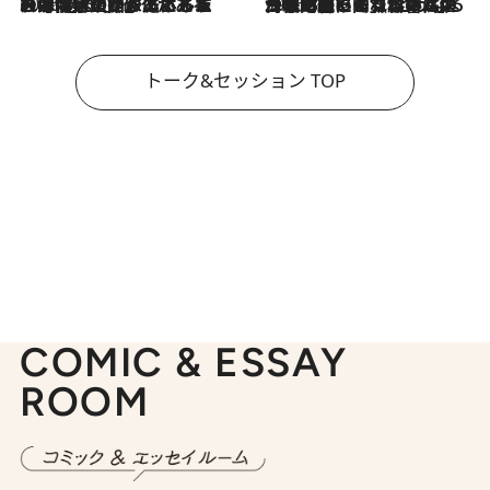
2026.8.3
「今後値上げがあるとすれば…」「リスクがあるのは今年の冬」エネルギー専門家が語る、ホルムズ海峡封鎖が家庭にもたらす“ある心配”
2026.8.3
「住宅建てられない…」「サーチャージ料の高値が続いている」ホルムズ海峡封鎖による影響はいつまで続く？《エネルギー専門家に聞く“どうなる日本の暮らし”》
トーク&セッション TOP
COMIC & ESSAY
ROOM