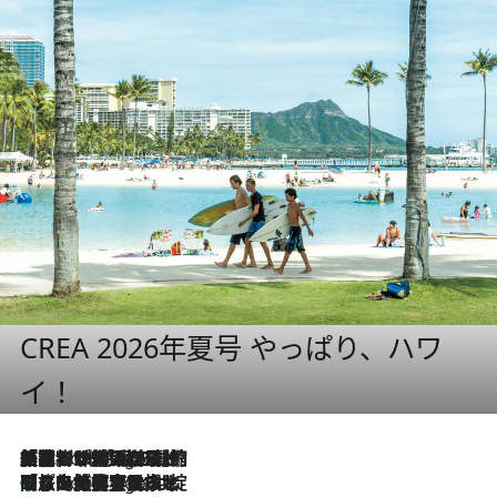
CREA 2026年夏号 やっぱり、ハワ
イ！
「荷物が増えるほど旅ストレスは増す」美容ジャーナリストがたどり着いた最終結論。“化粧品を劇的に減らす”感動の凝縮美容とは
4 Hours Ago
「旅先には金髪ウィッグを持参」日本と同じメイクでは損してる!? 美容ジャーナリストが提案する“掟破りの旅美容”とは
4 Hours Ago