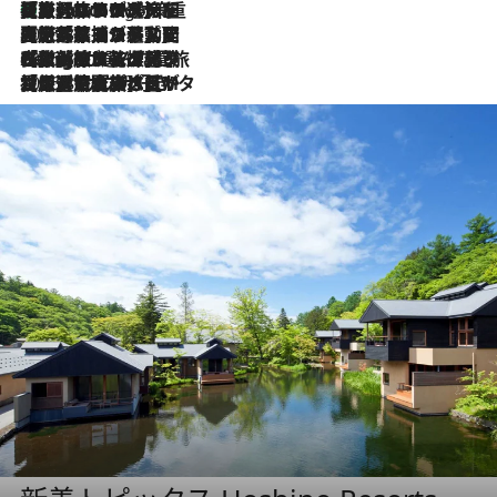
【厳選旅コスメ】「身軽さ＆UV対策重視！」ヘアアーティストshucoが選んだ夏旅ベストコスメを発表【Mサイズジップ】
4 Hours Ago
2026.8.5
【厳選旅コスメ】国内をあちこち移動する河井菜摘が選んだ夏旅ベストコスメ発表！「リラックスアイテムはマスト」【Mサイズジップ】
2026.8.4
【厳選旅コスメ】「紫外線＆乾燥対策しながらメイク感も！」ヘア＆メイクGeorgeが選んだ夏旅ベストコスメを発表！【Mサイズジップ】
2026.8.3
【厳選旅コスメ】「保湿もタイパ重視！」“サウナ好き”タレント清水みさとが愛用する夏旅ベストコスメを発表！【Mサイズジップ】