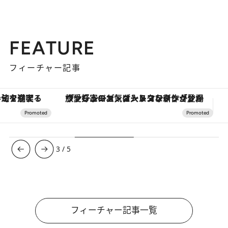
FEATURE
フィーチャー記事
ヴァシュロン・コンスタンタン「オーヴァーシーズ・オートマティック」。旅愛好家のお気に入りコレクションから、ジェンダーレスな新作が登場
【銀座で出合う最旬美容】美髪ケアや上質な眠
3
/
5
フィーチャー記事一覧