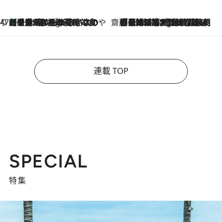
47都道府県の手みやげ ひんやりスイーツで夏を満喫
【三重県】この夏絶対食べたい 冷やしておいしいおやつ3選 お餅×アイスの新感覚スイーツ
4 Hours Ago
齋藤 薫 美容脳ルネサンス
「荷物が増えるほど旅ストレスは増す」美容ジャーナリストがたどり着いた最終結論。“化粧品を劇的に減らす”感動の凝縮美容とは
4 Hours Ago
連載 TOP
SPECIAL
特集