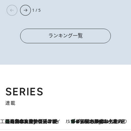
1 / 5
ランキング一覧
SERIES
連載
工藤まやのおもてなしハワイ
【ハワイ土産】ローカルの絶大な支持で復活！ 絶品の幻クッキー《元ファンの日本人女性が受け継いだ名店》
4 Hours Ago
ハワイ賢者 リサのお気に入りリスト
あの伝説の限定トートも！ リニューアルした「ディーン＆デルーカ ハワイ」で必須のお土産8選
4 Hours Ago