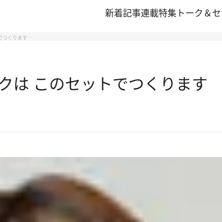
新着記事
連載
特集
トーク＆セ
でつくります
クは このセットでつくります