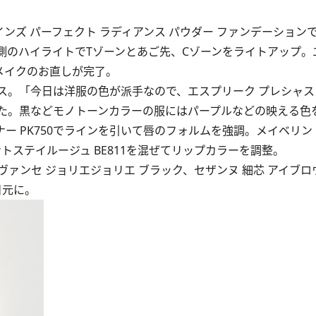
インズ パーフェクト ラディアンス パウダー ファンデーション
左側のハイライトでTゾーンとあご先、Cゾーンをライトアップ。
メイクのお直しが完了。
。「今日は洋服の色が派手なので、エスプリーク プレシャス 
ました。黒などモノトーンカラーの服にはパープルなどの映える色
ー PK750でラインを引いて唇のフォルムを強調。メイベリン 
レントステイルージュ BE811を混ぜてリップカラーを調整。
ンセ ジョリエジョリエ ブラック、セザンヌ 細芯 アイブロ
目元に。