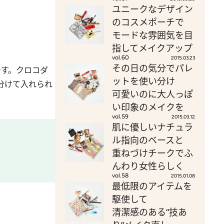
ユニークなデザイン
のコスメポーチで
モードな雰囲気を目
指してメイクアップ
vol.60
2015.03.23
その日の気分でパレ
です。クロコダ
ットを使い分け
分けて入れられ
可愛いのに大人っぽ
い印象のメイクを
vol.59
2015.03.12
肌に優しいナチュラ
ル指向のベースと
重ねづけチークでふ
んわり女性らしく
vol.58
2015.01.08
最低限のアイテムを
駆使して
清潔感のある“技あ