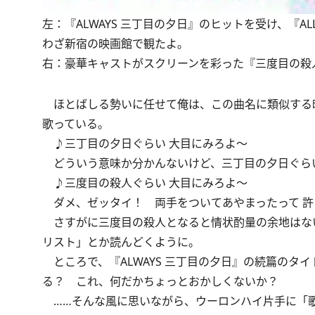
左：『ALWAYS 三丁目の夕日』のヒットを受け、『A
わざ新宿の映画館で観たよ。
右：豪華キャストがスクリーンを彩った『三度目の殺
ほとばしる勢いに任せて俺は、この曲名に類似する
歌っている。
♪三丁目の夕日ぐらい 大目にみろよ～
どういう意味か分かんないけど、三丁目の夕日ぐら
♪三度目の殺人ぐらい 大目にみろよ～
ダメ、ゼッタイ！ 両手をついてあやまったって 許
さすがに三度目の殺人となると情状酌量の余地はな
リスト」とか読んどくように。
ところで、『ALWAYS 三丁目の夕日』の続篇のタイ
る？ これ、何だかちょっとおかしくないか？
……そんな風に思いながら、ウーロンハイ片手に「