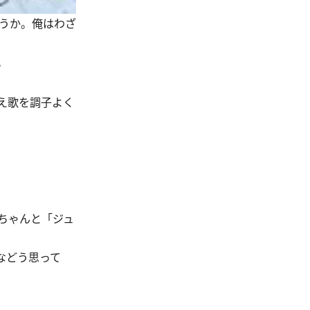
ろうか。俺はわざ
。
え歌を調子よく
ちゃんと「ジュ
などう思って