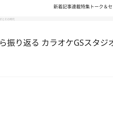
新着記事
連載
特集
トーク＆セ
ジオとその時代
ら振り返る カラオケGSスタジ