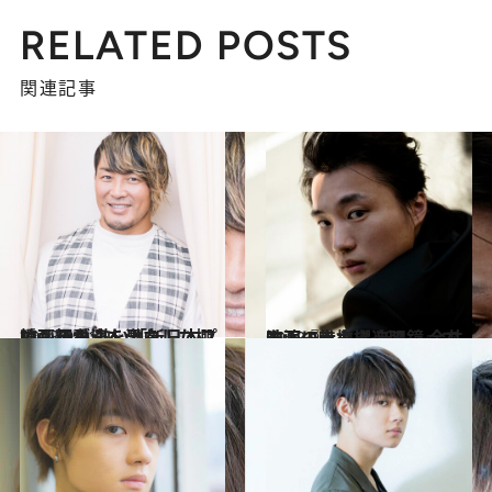
RELATED POSTS
関連記事
2018.9.21
映画初主演を果たした棚橋弘至が 熱い「新日本プロレス愛」を激白！
カルチャー
2018.9.7
映画『きらきら眼鏡』で主演に大抜擢 新人・金井浩人の魅力に迫る
カルチャー