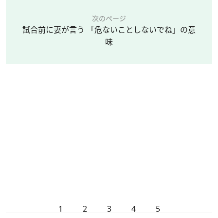
次のページ
試合前に妻が言う 「危ないことしないでね」の意
味
1
2
3
4
5