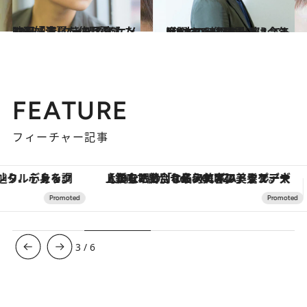
2018.8.1
映画『青夏 きみに恋した30日』で クール系イケメンを好演した佐野勇斗
カルチャー
2018.8.17
M!LKのメンバーとしても活躍する 佐野勇斗は今年度6本の映画に出演！
カルチャー
FEATURE
フィーチャー記事
【銀座で出合う最旬美容】美髪ケアや上質な眠り…セルフケアのアップデートから、特別な名入れギフトまで。大人のための「ReFa GINZA」クルーズ
3
/
6