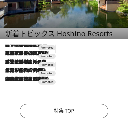
新着トピックス Hoshino Resorts
2026.8.7
【トンボの足水浴】ヒノキの香りに包まれて涼感マックス！約13℃の湧水かけ流しを避暑地「星野温泉 トンボの湯」で体験
2026.7.31
【ホテル帰省】という選択肢をOMOが提案。家族とほどよい距離を保つには「昼は実家、夜は気兼ねなくホテルで！」
2026.7.24
【夏限定ディナーコース】旬を迎える稚鮎や花ズッキーニなどをイタリア・トスカーナの郷土料理の手法で満喫！
2026.7.17
「土佐和ハーブかき氷」がOMO7高知に登場！生姜、山椒、大葉など目にも舌にも涼を呼ぶ郷土の味
2026.7.10
NEW OPEN！【界 草津】名湯の地に誕生。趣の異なる2種の温泉と上州ならではの会席・蕎麦割烹など美食を味わう究極の癒やし旅
特集 TOP