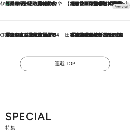
47都道府県の手みやげ ひんやりスイーツで夏を満喫
【兵庫県】この夏絶対食べたい 冷やしておいしいおやつ3選 淡路島の恵みをジェラートに集約
2026.8.8
【CREA×星野リゾート】唯一無二。癒しと発見が待つ場所へ
2026.8.7
【トンボの足水浴】ヒノキの香りに包まれて涼感マックス！約13℃の湧水かけ流しを避暑地「星野温泉 トンボの湯」で体験
CREA'S CHOICE
2026.8.7
「立川にも歌舞伎があるんだよ」 片岡仁左衛門・市川中車ら豪華座組みで4年目の立川立飛歌舞伎へ
田中稲の勝手に再ブーム
2026.8.7
「湘南乃風に憧れて」観客大盛上がりの“タオル回し”に、ラッパー顔負けの高速歌唱まで…さだまさし（74）のアグレッシブすぎる現在地
連載 TOP
SPECIAL
特集