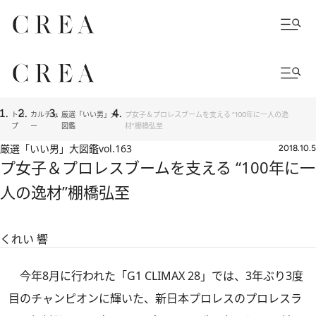
トッ
カルチャ
厳選「いい男」大
プ女子＆プロレスブームを支える “100年に一人の逸
プ
ー
図鑑
材”棚橋弘至
厳選「いい男」大図鑑
vol.163
2018.10.5
プ女子＆プロレスブームを支える “100年に一
人の逸材”棚橋弘至
くれい 響
今年8月に行われた「G1 CLIMAX 28」では、3年ぶり3度
目のチャンピオンに輝いた、新日本プロレスのプロレスラ