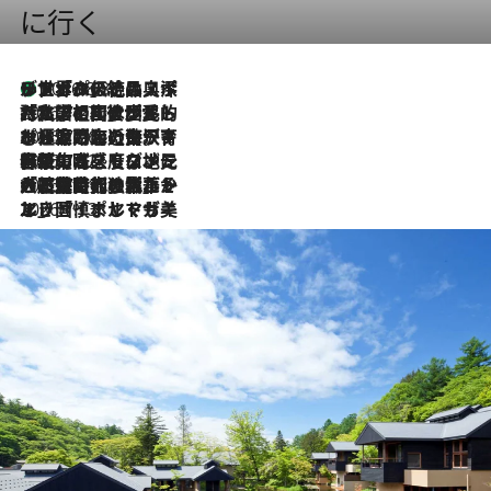
に行く
リスボンの絶品スイーツ「パステル・デ・ナタ」とは？ポルトガル伝統の奥深い世界へ
2026.8.8
2026.7.27
「私の祖国はポルトガル語です」国民的詩人フェルナンド・ペソアと、彼が愛した文学の街を歩く
2026.7.26
ポルトガル近海が育む極上の海の幸。キリリと冷えた白ワインと愉しむ、シーフード専門店の贅沢
2026.7.22
伝統の味をモダンに昇華。高感度な地元客が集う、リスボンの最旬ガストロノミー
2026.7.21
大航海時代の栄華から、震災、独裁、そして革命へ。ポルトガル・首都リスボンの石畳に刻まれた「歴史の光と影」
2026.7.13
エッセイ・ヤマザキマリ「慎ましくも美しき国 ポルトガル」