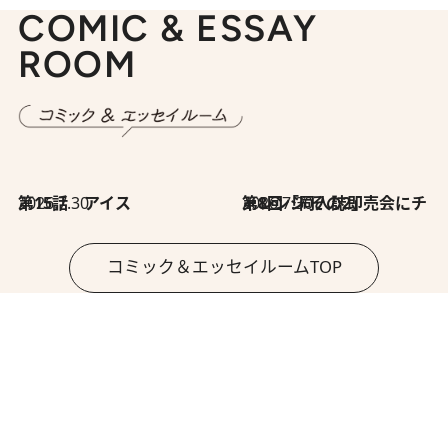
COMIC & ESSAY
ROOM
2026.7.30
第15話 アイス
2026.7.30
第8回「同人誌即売会にチャレンジ その2」
コミック＆エッセイルームTOP