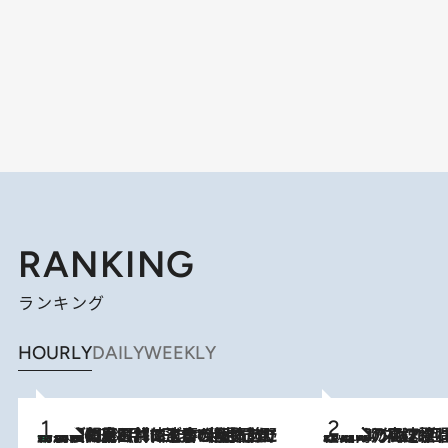
RANKING
ランキング
HOURLY
DAILY
WEEKLY
「最後に見られてよかった」上野動物園の東園パンダ舎が解体前に特別公開。8月16日まで延長されたパネル展と共に辿る“半世紀”のパンダ飼育《解体工事の図面あり》
2026.8.8
2026.8.7
「湘南乃風に憧れて」観客大盛上がりの“タオル回し”に、ラッパー顔負けの高速歌唱まで…さだまさし（74）のアグレッシブすぎる現在地