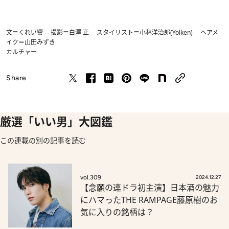
文＝くれい響 撮影＝白澤 正 スタイリスト＝小林洋治郎(Yolken) ヘアメ
イク＝山田みずき
カルチャー
Share
厳選「いい男」大図鑑
この連載の別の記事を読む
vol.309
2024.12.27
【念願の連ドラ初主演】日本酒の魅力
にハマったTHE RAMPAGE藤原樹のお
気に入りの銘柄は？