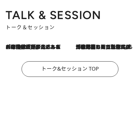
TALK & SESSION
トーク＆セッション
2026.8.3
「今後値上げがあるとすれば…」「リスクがあるのは今年の冬」エネルギー専門家が語る、ホルムズ海峡封鎖が家庭にもたらす“ある心配”
2026.8.3
「住宅建てられない…」「サーチャージ料の高値が続いている」ホルムズ海峡封鎖による影響はいつまで続く？《エネルギー専門家に聞く“どうなる日本の暮らし”》
トーク&セッション TOP