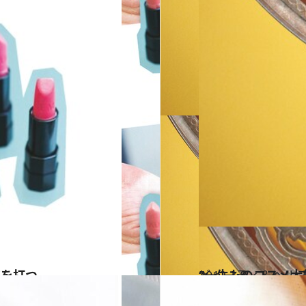
符を打つ
2012.3.8
“一生ものコスメ大
ビューティ＆ヘル