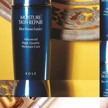
賞”美容液＆クリーム篇
ス