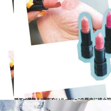
2012.3.13
コスメ情熱！“落ちないルージュ”の歴史に終止
ビューティ＆ヘルス