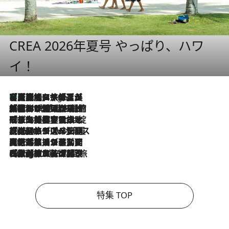
CREA 2026年夏号 やっぱり、ハワ
イ！
【厳選旅コスメ】「多機能アイテムがメイン！」旅好き美容エディターが選んだ夏旅ベストコスメを発表【Mサイズジップ】
7 Hours Ago
2026.8.6
「荷物が増えるほど旅ストレスは増す」美容ジャーナリストがたどり着いた最終結論。“化粧品を劇的に減らす”感動の凝縮美容とは
2026.8.6
「旅先には金髪ウィッグを持参」日本と同じメイクでは損してる!? 美容ジャーナリストが提案する“掟破りの旅美容”とは
2026.8.6
【厳選旅コスメ】「身軽さ＆UV対策重視！」ヘアアーティストshucoが選んだ夏旅ベストコスメを発表【Mサイズジップ】
2026.8.5
【厳選旅コスメ】国内をあちこち移動する河井菜摘が選んだ夏旅ベストコスメ発表！「リラックスアイテムはマスト」【Mサイズジップ】
2026.8.4
【厳選旅コスメ】「紫外線＆乾燥対策しながらメイク感も！」ヘア＆メイクGeorgeが選んだ夏旅ベストコスメを発表！【Mサイズジップ】
特集 TOP