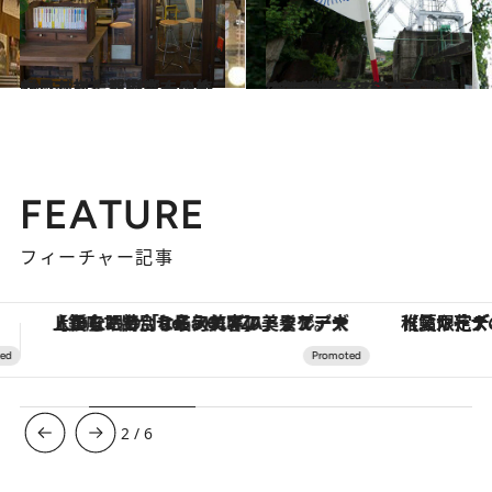
2015.8.13
帰ってきた「東京するめクラブ」 都築響一さんが見た村上春樹さんの旅
カルチャー
2015.8.25
“するめ旅”を熊本で実現する苦悩とは!? 吉本由美さんによるアテンダントの独り言
カルチャー
FEATURE
フィーチャー記事
【夏限定ディナーコース】旬を迎える稚鮎や花ズッキーニなどをイタリア・トスカーナの郷土料理の手法で満喫！
3
/
6