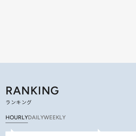
RANKING
ランキング
HOURLY
DAILY
WEEKLY