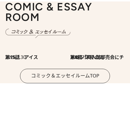
COMIC & ESSAY
ROOM
2026.7.30
第15話 アイス
2026.7.30
第8回「同人誌即売会にチャレンジ その2」
コミック＆エッセイルームTOP