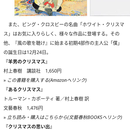
また、ビング・クロスビーの名曲「ホワイト・クリスマ
ス」はお気に入りらしく、様々な作品に登場する。その
他、『風の歌を聴け』に始まる初期4部作の主人公「僕」
の誕生日は12月24日。
『羊男のクリスマス』
村上春樹 講談社 1,650円
»
この書籍を購入する(Amazonへリンク)
『あるクリスマス』
トルーマン・カポーティ 著／村上春樹 訳
文藝春秋 1,476円
»
立ち読み・購入はこちらから(文藝春秋BOOKSへリンク)
『クリスマスの思い出』