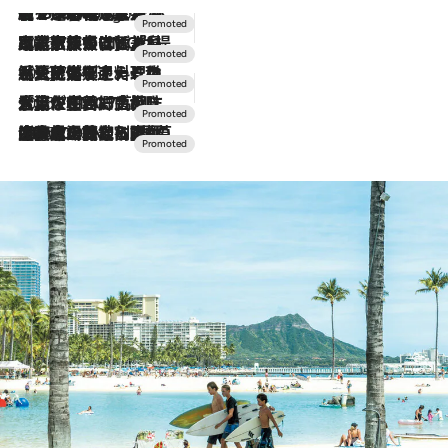
【トンボの足水浴】ヒノキの香りに包まれて涼感マックス！約13℃の湧水かけ流しを避暑地「星野温泉 トンボの湯」で体験
5 Hours Ago
2026.7.31
【ホテル帰省】という選択肢をOMOが提案。家族とほどよい距離を保つには「昼は実家、夜は気兼ねなくホテルで！」
2026.7.24
【夏限定ディナーコース】旬を迎える稚鮎や花ズッキーニなどをイタリア・トスカーナの郷土料理の手法で満喫！
2026.7.17
「土佐和ハーブかき氷」がOMO7高知に登場！生姜、山椒、大葉など目にも舌にも涼を呼ぶ郷土の味
2026.7.10
NEW OPEN！【界 草津】名湯の地に誕生。趣の異なる2種の温泉と上州ならではの会席・蕎麦割烹など美食を味わう究極の癒やし旅