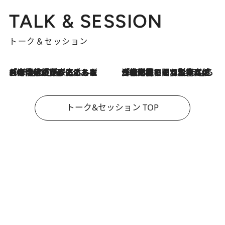
TALK & SESSION
トーク＆セッション
2026.8.3
「今後値上げがあるとすれば…」「リスクがあるのは今年の冬」エネルギー専門家が語る、ホルムズ海峡封鎖が家庭にもたらす“ある心配”
2026.8.3
「住宅建てられない…」「サーチャージ料の高値が続いている」ホルムズ海峡封鎖による影響はいつまで続く？《エネルギー専門家に聞く“どうなる日本の暮らし”》
トーク&セッション TOP