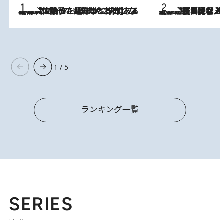
2026.8.5
【阿川佐和子さんの年とる力】なぜ70代で始めた趣味は“こんなに楽しい”のか？ ピアノ、俳句…スランプに陥っても続けられる“ある秘訣”とは
2026.8.5
【なぜ吉沢亮は「気配を消せる」のか？】興行収入208億の『国宝』を経て挑むミュージカル『ディア・エヴァン・ハンセン』。トップ俳優が舞台上でさらけ出した“孤独”とは
1 / 5
ランキング一覧
SERIES