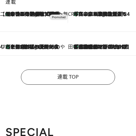
連載
【CREA×星野リゾート】唯一無二。癒しと発見が待つ場所へ
【トンボの足水浴】ヒノキの香りに包まれて涼感マックス！約13℃の湧水かけ流しを避暑地「星野温泉 トンボの湯」で体験
5 Hours Ago
CREA'S CHOICE
「立川にも歌舞伎があるんだよ」 片岡仁左衛門・市川中車ら豪華座組みで4年目の立川立飛歌舞伎へ
7 Hours Ago
47都道府県の手みやげ ひんやりスイーツで夏を満喫
【京都府】この夏絶対食べたい 冷やしておいしいおやつ3選 ひと口目から心を掴む新緑のテリーヌ
7 Hours Ago
田中稲の勝手に再ブーム
「湘南乃風に憧れて」観客大盛上がりの“タオル回し”に、ラッパー顔負けの高速歌唱まで…さだまさし（74）のアグレッシブすぎる現在地
2026.8.7
連載 TOP
SPECIAL