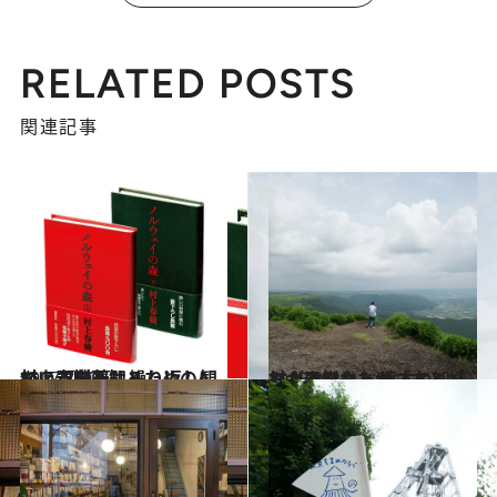
RELATED POSTS
関連記事
2017.8.9
村上春樹を知るためのA to Z 【前篇】繰り返し観ている映画は？
カルチャー
2015.8.7
村上春樹さんが「本とおでかけ」した 熊本の知られざる魅力とは？
カルチャー