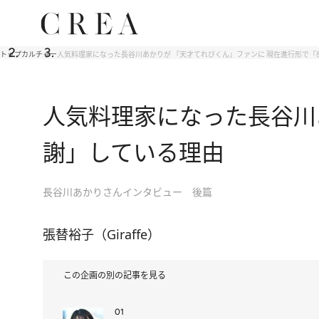
トップ
カルチャー
人気料理家になった長谷川あかりが 『天才てれびくん』ファンに 現在進行形で「
人気料理家になった長谷川
謝」している理由
長谷川あかりさんインタビュー 後篇
張替裕子（Giraffe）
この企画の別の記事を見る
01