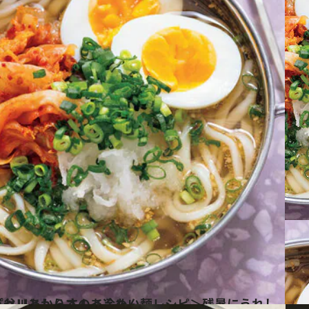
シピ＞残暑にうれしい冷麺風うどん＆パセリとしらすのあえめん