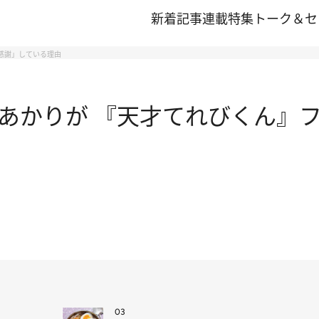
新着記事
連載
特集
トーク＆セ
感謝」している理由
あかりが 『天才てれびくん』フ
03