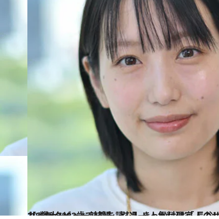
2024.8.18
【インタビュー前篇を読む】きっかけは「人のせい」でもいい “天てれ”戦士→22歳で結婚、引退
カルチャー