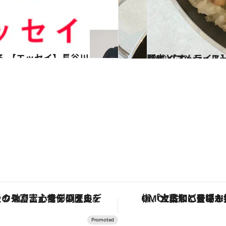
2022.9.27
豚肉とマッシュルームをバターで… 長谷川あかり
グルメ
「土佐和ハーブかき氷」がOMO7高知に登場！生姜、山椒、大葉など目にも舌にも涼を呼ぶ郷土の味
【夏限定ディナーコース】旬を迎える稚鮎や花ズッキーニなどをイタリア・ト