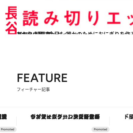
2023.1.27
だから、私は今日も 誰かのためにおにぎりを作る 【エッセイ】長谷川あかり(料理家)
コミック ＆ エッセイ
FEATURE
フィーチャー記事
・オートマティック」。旅愛好家のお気に入りコレクションから、ジェンダーレスな新作が登場
「星のや富士」でデジタルデトックス。冨士信仰の歴史を辿り、心身を調える。