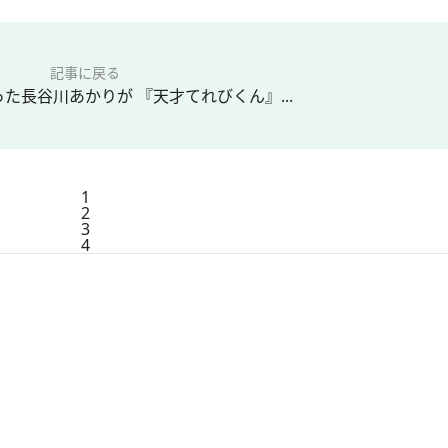
記事に戻る
た長谷川あかりが 『天才てれびくん』...
1
2
3
4