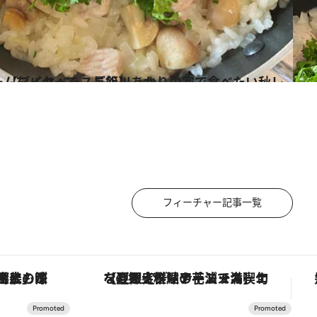
の家で食べたい秋レシピ 【オムライス】【ブイヤベースご飯】
フィーチャー記事一覧
スカーナの郷土料理の手法で満喫！
【銀座で出合う最旬美容】美髪ケアや上質な眠り…セルフケアのアップデートから、特別な名入れギフトまで。大人のための「ReFa GINZA」クルーズ