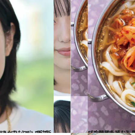
→ 人気料理家 長谷川あかり（28）の決断
2024.8.18
【レシピを読む】長谷川あかりさん＜冷たい麺レ
グルメ