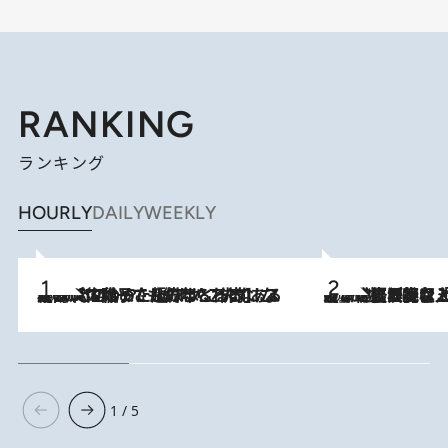
RANKING
ランキング
HOURLY
DAILY
WEEKLY
2026.8.5
【阿川佐和子さんの年とる力】なぜ70代で始めた趣味は“こんなに楽しい”のか？ ピアノ、俳句…スランプに陥っても続けられる“ある秘訣”とは
2026.8.5
【なぜ吉沢亮は「気配を消せる」のか？】興行収入208億の『国宝』を経て挑むミュージカル『ディア・エヴァン・ハンセン』。トップ俳優が舞台上でさらけ出した“孤独”とは
1 / 5