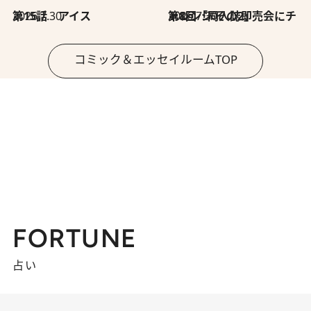
2026.7.30
第15話 アイス
2026.7.30
第8回「同人誌即売会にチャレンジ その2」
コミック＆エッセイルームTOP
FORTUNE
占い