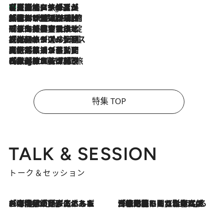
【厳選旅コスメ】「多機能アイテムがメイン！」旅好き美容エディターが選んだ夏旅ベストコスメを発表【Mサイズジップ】
8 Hours Ago
2026.8.6
「荷物が増えるほど旅ストレスは増す」美容ジャーナリストがたどり着いた最終結論。“化粧品を劇的に減らす”感動の凝縮美容とは
2026.8.6
「旅先には金髪ウィッグを持参」日本と同じメイクでは損してる!? 美容ジャーナリストが提案する“掟破りの旅美容”とは
2026.8.6
【厳選旅コスメ】「身軽さ＆UV対策重視！」ヘアアーティストshucoが選んだ夏旅ベストコスメを発表【Mサイズジップ】
2026.8.5
【厳選旅コスメ】国内をあちこち移動する河井菜摘が選んだ夏旅ベストコスメ発表！「リラックスアイテムはマスト」【Mサイズジップ】
2026.8.4
【厳選旅コスメ】「紫外線＆乾燥対策しながらメイク感も！」ヘア＆メイクGeorgeが選んだ夏旅ベストコスメを発表！【Mサイズジップ】
特集 TOP
TALK & SESSION
トーク＆セッション
2026.8.3
「今後値上げがあるとすれば…」「リスクがあるのは今年の冬」エネルギー専門家が語る、ホルムズ海峡封鎖が家庭にもたらす“ある心配”
2026.8.3
「住宅建てられない…」「サーチャージ料の高値が続いている」ホルムズ海峡封鎖による影響はいつまで続く？《エネルギー専門家に聞く“どうなる日本の暮らし”》