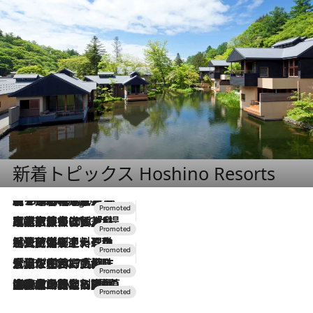
新着トピックス Hoshino Resorts
【トンボの足水浴】ヒノキの香りに包まれて涼感マックス！約13℃の湧水かけ流しを避暑地「星野温泉 トンボの湯」で体験
6 Hours Ago
2026.7.31
【ホテル帰省】という選択肢をOMOが提案。家族とほどよい距離を保つには「昼は実家、夜は気兼ねなくホテルで！」
2026.7.24
【夏限定ディナーコース】旬を迎える稚鮎や花ズッキーニなどをイタリア・トスカーナの郷土料理の手法で満喫！
2026.7.17
「土佐和ハーブかき氷」がOMO7高知に登場！生姜、山椒、大葉など目にも舌にも涼を呼ぶ郷土の味
2026.7.10
NEW OPEN！【界 草津】名湯の地に誕生。趣の異なる2種の温泉と上州ならではの会席・蕎麦割烹など美食を味わう究極の癒やし旅