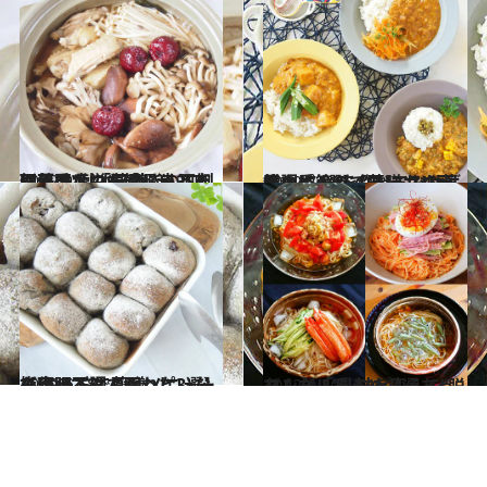
2022.9.5
舞茸は疲労を感じるときに優秀！ 「薬膳きのこ料理」で‟秋バテ‟解消 下処理不要なのも嬉しい3皿
グルメ
2022.7.28
暑い季節の【薬膳カレーレシピ4選】 “ベースの薬膳カレー”を作っておけば 体調によってアレンジ可能！
グルメ
2022.6.18
【安眠ごはんレシピ3選】 梅雨の不調で眠れないなら おうちで薬膳メニューを作ってみよう
グルメ
2022.9.10
こんな「そうめん」あったんだ！ 具材を変えて“脱マンネリ”レシピ4選
グルメ