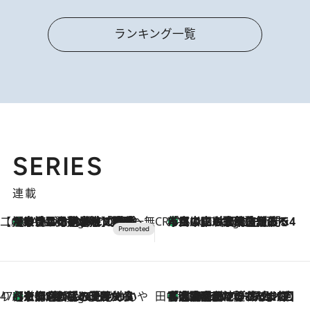
ランキング一覧
SERIES
連載
【CREA×星野リゾート】唯一無二。癒しと発見が待つ場所へ
【トンボの足水浴】ヒノキの香りに包まれて涼感マックス！約13℃の湧水かけ流しを避暑地「星野温泉 トンボの湯」で体験
6 Hours Ago
CREA'S CHOICE
「立川にも歌舞伎があるんだよ」 片岡仁左衛門・市川中車ら豪華座組みで4年目の立川立飛歌舞伎へ
8 Hours Ago
47都道府県の手みやげ ひんやりスイーツで夏を満喫
【京都府】この夏絶対食べたい 冷やしておいしいおやつ3選 ひと口目から心を掴む新緑のテリーヌ
8 Hours Ago
田中稲の勝手に再ブーム
「湘南乃風に憧れて」観客大盛上がりの“タオル回し”に、ラッパー顔負けの高速歌唱まで…さだまさし（74）のアグレッシブすぎる現在地
2026.8.7