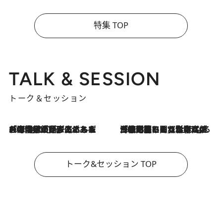
特集 TOP
TALK & SESSION
トーク＆セッション
2026.8.3
「今後値上げがあるとすれば…」「リスクがあるのは今年の冬」エネルギー専門家が語る、ホルムズ海峡封鎖が家庭にもたらす“ある心配”
2026.8.3
「住宅建てられない…」「サーチャージ料の高値が続いている」ホルムズ海峡封鎖による影響はいつまで続く？《エネルギー専門家に聞く“どうなる日本の暮らし”》
トーク&セッション TOP