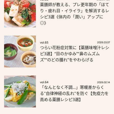
薬膳師が教える、プレ更年期の「ほて
り・疲れ目・イライラ」を解消するレ
シピ3選《体内の「潤い」アップに
◎》
vol.65
2026.03.07
つらい花粉症対策に【薬膳味噌汁レシ
ピ3選】“目のかゆみ”“鼻のムズム
ズ”“のどの腫れ”をやわらげる
vol.64
2026.02.14
「なんとなく不調…」寒暖差からく
る"自律神経の乱れ"を防ぐ【免疫力を
高める薬膳レシピ3選】