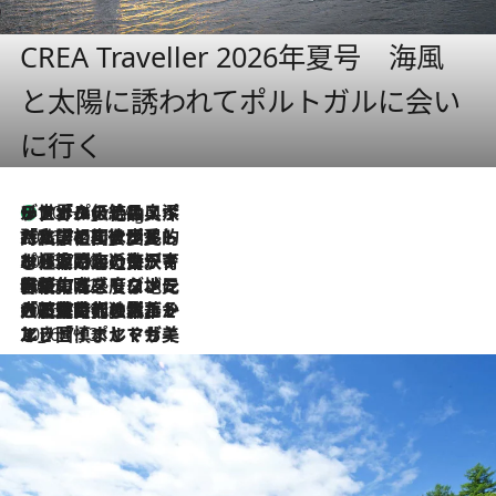
CREA Traveller 2026年夏号 海風
と太陽に誘われてポルトガルに会い
に行く
リスボンの絶品スイーツ「パステル・デ・ナタ」とは？ポルトガル伝統の奥深い世界へ
10 Hours Ago
2026.7.27
「私の祖国はポルトガル語です」国民的詩人フェルナンド・ペソアと、彼が愛した文学の街を歩く
2026.7.26
ポルトガル近海が育む極上の海の幸。キリリと冷えた白ワインと愉しむ、シーフード専門店の贅沢
2026.7.22
伝統の味をモダンに昇華。高感度な地元客が集う、リスボンの最旬ガストロノミー
2026.7.21
大航海時代の栄華から、震災、独裁、そして革命へ。ポルトガル・首都リスボンの石畳に刻まれた「歴史の光と影」
2026.7.13
エッセイ・ヤマザキマリ「慎ましくも美しき国 ポルトガル」