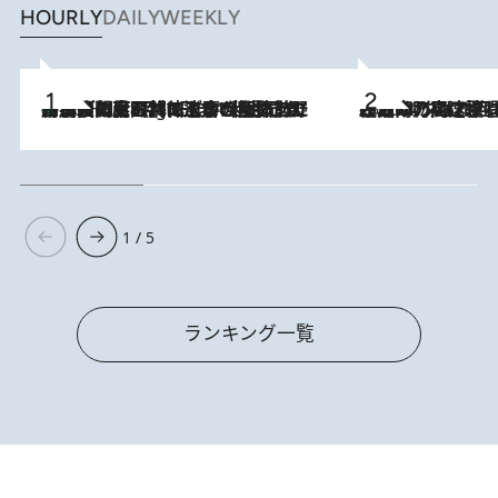
HOURLY
DAILY
WEEKLY
「最後に見られてよかった」上野動物園の東園パンダ舎が解体前に特別公開。8月16日まで延長されたパネル展と共に辿る“半世紀”のパンダ飼育《解体工事の図面あり》
10 Hours Ago
2026.8.7
「湘南乃風に憧れて」観客大盛上がりの“タオル回し”に、ラッパー顔負けの高速歌唱まで…さだまさし（74）のアグレッシブすぎる現在地
1 / 5
ランキング一覧