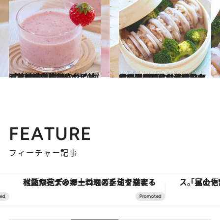
2025.3.20
【花粉症対策にも！】甘酒で胃腸から免疫力アップ。 自家製甘酒の作り方と甘酒活用薬膳レシピ3選
グルメ
2025.2.21
今すぐ始められる花粉症対策！ 薬膳の力で今年こそ快適な春に。目の痒み解消、デトックス効果も期待できる食材、食べ方、睡眠【養生暮らしのヒント8選】
グルメ
FEATURE
フィーチャー記事
【夏限定ディナーコース】旬を迎える稚鮎や花ズッキーニなどをイタリア・トスカーナの郷土料理の手法で満喫！