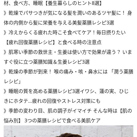
材、食べ方、睡眠【養生暮らしのヒント8選】
》
乾燥でパサつきが気になる髪を潤いのあるツヤ髪に！ 身
体の内側から髪に栄養を与える美髪薬膳レシピ3選
》
冷えからくる疲れた時こそ食べてケア！毎日摂りたい
【疲れ回復薬膳レシピ】と食べる時の注意点
》
肌寒い季節の救世主・生姜は使い方で効果が違う？ いま
すぐ役に立つ薬膳知識＆生姜レシピ3選
》
乾燥の季節が到来！ 喉の痛み・咳・鼻水には 「潤う薬膳
レシピ」
》
睡眠の質を高める薬膳レシピ3選イワシ、蓮の実、ひじ
きにホタテ…疲れの回復やストレス対策にも
》
季節の変わり目、肌の調子がイマイチ そんな時は【肌の
悩み別】 3つの薬膳レシピで食べる美肌ケア