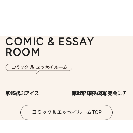
COMIC & ESSAY
ROOM
2026.7.30
第15話 アイス
2026.7.30
第8回「同人誌即売会にチャレンジ その2」
コミック＆エッセイルームTOP