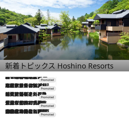
新着トピックス Hoshino Resorts
2026.8.7
【トンボの足水浴】ヒノキの香りに包まれて涼感マックス！約13℃の湧水かけ流しを避暑地「星野温泉 トンボの湯」で体験
2026.7.31
【ホテル帰省】という選択肢をOMOが提案。家族とほどよい距離を保つには「昼は実家、夜は気兼ねなくホテルで！」
2026.7.24
【夏限定ディナーコース】旬を迎える稚鮎や花ズッキーニなどをイタリア・トスカーナの郷土料理の手法で満喫！
2026.7.17
「土佐和ハーブかき氷」がOMO7高知に登場！生姜、山椒、大葉など目にも舌にも涼を呼ぶ郷土の味
2026.7.10
NEW OPEN！【界 草津】名湯の地に誕生。趣の異なる2種の温泉と上州ならではの会席・蕎麦割烹など美食を味わう究極の癒やし旅