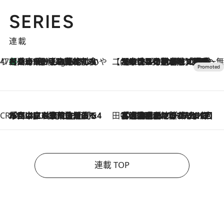
SERIES
連載
47都道府県の手みやげ ひんやりスイーツで夏を満喫
【兵庫県】この夏絶対食べたい 冷やしておいしいおやつ3選 淡路島の恵みをジェラートに集約
10 Hours Ago
【CREA×星野リゾート】唯一無二。癒しと発見が待つ場所へ
2026.8.7
【トンボの足水浴】ヒノキの香りに包まれて涼感マックス！約13℃の湧水かけ流しを避暑地「星野温泉 トンボの湯」で体験
CREA'S CHOICE
2026.8.7
「立川にも歌舞伎があるんだよ」 片岡仁左衛門・市川中車ら豪華座組みで4年目の立川立飛歌舞伎へ
田中稲の勝手に再ブーム
2026.8.7
「湘南乃風に憧れて」観客大盛上がりの“タオル回し”に、ラッパー顔負けの高速歌唱まで…さだまさし（74）のアグレッシブすぎる現在地
連載 TOP