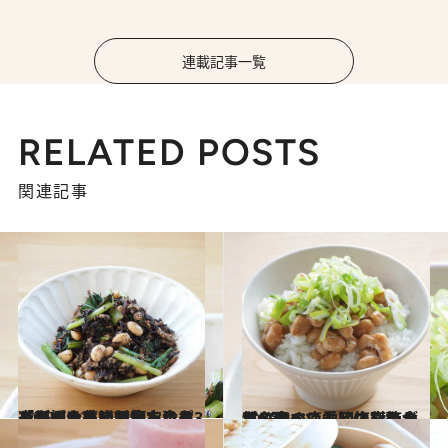
連載記事一覧
RELATED POSTS
関連記事
2025.4.22
【春のめまい対策！】心身が揺らいで不安定になりがちな季節だからこそ「朝ごはん」に何を食べるかが大事。元気をチャージする薬膳朝食レシピ3選
グルメ
2025.4.8
【心身の疲労回復】心が乱れやすい季節の変わり目に食べて心と体を整える！春のストレス対策食材6選
グルメ