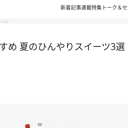
新着記事
連載
特集
トーク＆セ
アイスに
すめ 夏のひんやりスイーツ3選
02