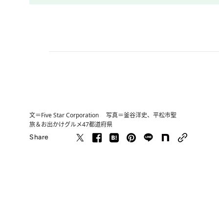
文＝Five Star Corporation 写真＝釜谷洋史、平松市聖
旅＆お出かけ
グルメ
47都道府県
Share