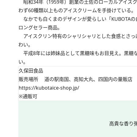
昭和34年（1959年）創業の土佐のローカルアイ
わず60種類以上ものアイスクリームを手掛けている。
なかでも白くまのデザインが愛らしい「KUBOTAの
ロングセラー商品。
アイスクリン特有のシャリシャリとした食感とさっ
わい。
平成8年には姉妹品として黒糖味もお目見え。黒糖な
い。
久保田食品
販売場所 道の駅南国、高知大丸、四国内の量販店
https://kubotaice-shop.jp/
※通販可
高貴な香り