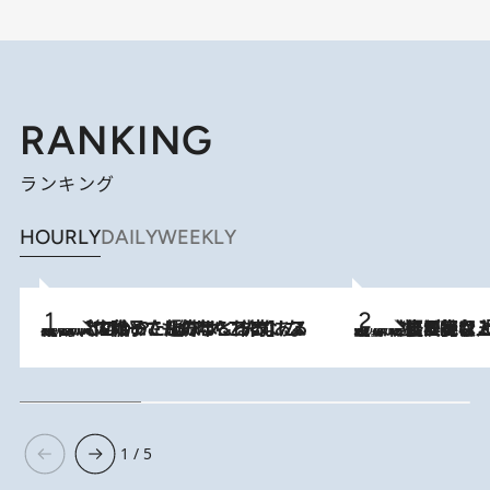
RANKING
ランキング
HOURLY
DAILY
WEEKLY
2026.8.5
【阿川佐和子さんの年とる力】なぜ70代で始めた趣味は“こんなに楽しい”のか？ ピアノ、俳句…スランプに陥っても続けられる“ある秘訣”とは
2026.8.5
【なぜ吉沢亮は「気配を消せる」のか？】興行収入208億の『国宝』を経て挑むミュージカル『ディア・エヴァン・ハンセン』。トップ俳優が舞台上でさらけ出した“孤独”とは
1 / 5