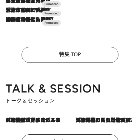
2026.7.24
【夏限定ディナーコース】旬を迎える稚鮎や花ズッキーニなどをイタリア・トスカーナの郷土料理の手法で満喫！
2026.7.17
「土佐和ハーブかき氷」がOMO7高知に登場！生姜、山椒、大葉など目にも舌にも涼を呼ぶ郷土の味
2026.7.10
NEW OPEN！【界 草津】名湯の地に誕生。趣の異なる2種の温泉と上州ならではの会席・蕎麦割烹など美食を味わう究極の癒やし旅
特集 TOP
TALK & SESSION
トーク＆セッション
2026.8.3
「今後値上げがあるとすれば…」「リスクがあるのは今年の冬」エネルギー専門家が語る、ホルムズ海峡封鎖が家庭にもたらす“ある心配”
2026.8.3
「住宅建てられない…」「サーチャージ料の高値が続いている」ホルムズ海峡封鎖による影響はいつまで続く？《エネルギー専門家に聞く“どうなる日本の暮らし”》