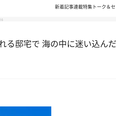
新着記事
連載
特集
トーク＆セ
浸る
れる邸宅で 海の中に迷い込ん