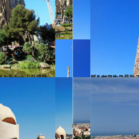
魅力をたっぷり堪能
2014.2.13
バルセロナの最新
旅＆お出かけ