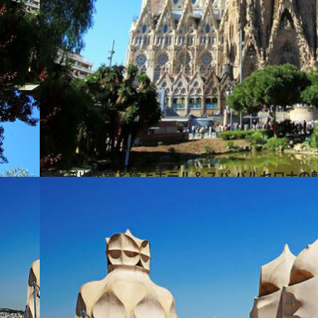
2015.5.5
ガウディ建築と極上ホテル＆スパ バルセロナの
旅＆お出かけ