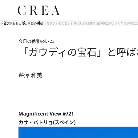
トップ
旅＆お出かけ
今日の絶景
「ガウディの宝石」と呼ばれる邸宅で 海の中に迷い込んだ浮遊感に
今日の絶景
vol.723
「ガウディの宝石」と呼ば
芹澤 和美
Magnificent View #721
カサ・バトリョ(スペイン)