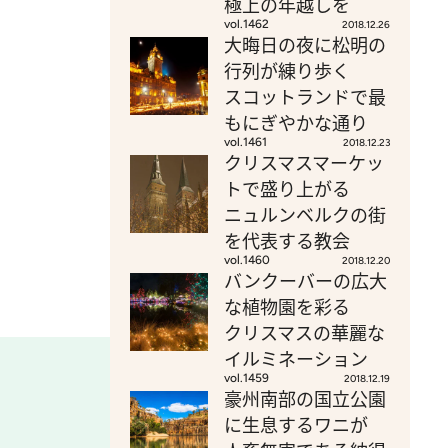
極上の年越しを
vol.1462
2018.12.26
大晦日の夜に松明の
行列が練り歩く
スコットランドで最
もにぎやかな通り
vol.1461
2018.12.23
クリスマスマーケッ
トで盛り上がる
ニュルンベルクの街
を代表する教会
vol.1460
2018.12.20
バンクーバーの広大
な植物園を彩る
クリスマスの華麗な
イルミネーション
vol.1459
2018.12.19
豪州南部の国立公園
に生息するワニが