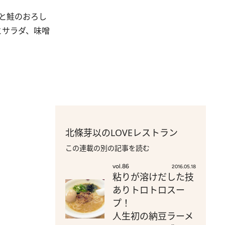
と鮭のおろし
とサラダ、味噌
北條芽以のLOVEレストラン
この連載の別の記事を読む
vol.86
2016.05.18
粘りが溶けだした技
ありトロトロスー
プ！
人生初の納豆ラーメ