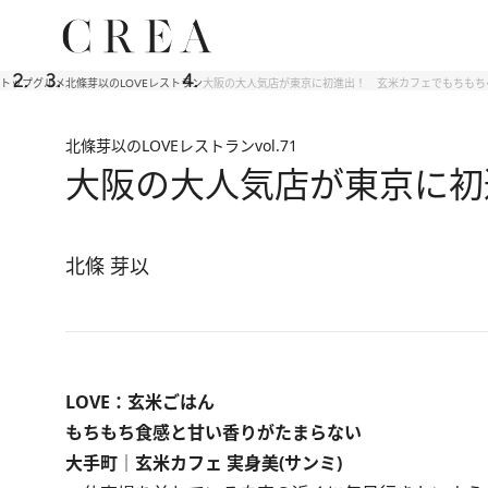
トップ
グルメ
北條芽以のLOVEレストラン
大阪の大人気店が東京に初進出！ 玄米カフェでもちもち
北條芽以のLOVEレストラン
vol.71
大阪の大人気店が東京に初
北條 芽以
LOVE：玄米ごはん
もちもち食感と甘い香りがたまらない
大手町｜玄米カフェ 実身美(サンミ)