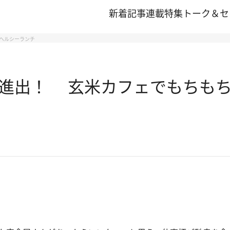
新着記事
連載
特集
トーク＆セ
ヘルシーランチ
進出！ 玄米カフェでもちも