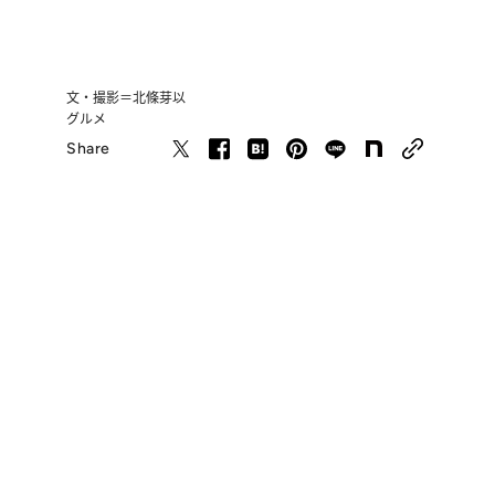
文・撮影＝北條芽以
グルメ
Share