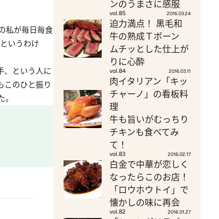
ンのうまさに感服
vol.85
2016.03.24
迫力満点！ 黒毛和
の私が毎日毎食
牛の熟成Ｔボーン
…というわけ
ムチッとした仕上が
りに心酔
手、という人に
vol.84
2016.03.11
肉イタリアン「キッ
もこのひと振り
チャーノ」の看板料
た。
理
牛も旨いがむっちり
チキンも食べてみ
て！
vol.83
2016.02.17
白金で中華が恋しく
なったらこのお店！
「ロウホウトイ」で
懐かしの味に再会
vol.82
2016.01.27