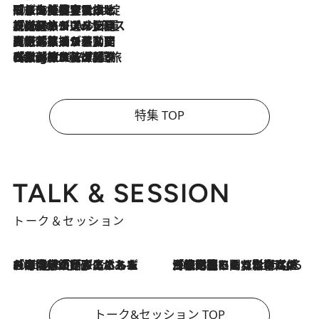
2026.8.6
「旅先には金髪ウィッグを持参」日本と同じメイクでは損してる!? 美容ジャーナリストが提案する“掟破りの旅美容”とは
2026.8.6
【厳選旅コスメ】「身軽さ＆UV対策重視！」ヘアアーティストshucoが選んだ夏旅ベストコスメを発表【Mサイズジップ】
2026.8.5
【厳選旅コスメ】国内をあちこち移動する河井菜摘が選んだ夏旅ベストコスメ発表！「リラックスアイテムはマスト」【Mサイズジップ】
2026.8.4
【厳選旅コスメ】「紫外線＆乾燥対策しながらメイク感も！」ヘア＆メイクGeorgeが選んだ夏旅ベストコスメを発表！【Mサイズジップ】
特集 TOP
TALK & SESSION
トーク＆セッション
2026.8.3
「今後値上げがあるとすれば…」「リスクがあるのは今年の冬」エネルギー専門家が語る、ホルムズ海峡封鎖が家庭にもたらす“ある心配”
2026.8.3
「住宅建てられない…」「サーチャージ料の高値が続いている」ホルムズ海峡封鎖による影響はいつまで続く？《エネルギー専門家に聞く“どうなる日本の暮らし”》
トーク&セッション TOP