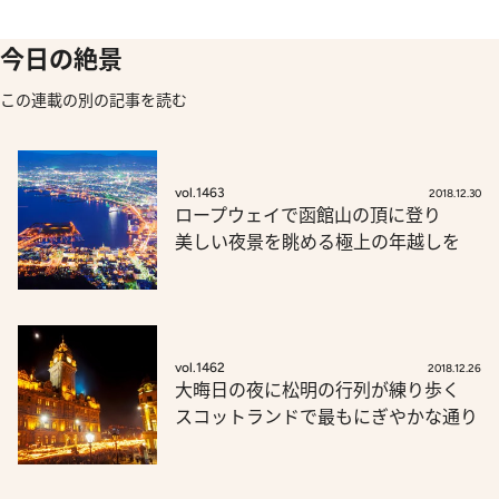
今日の絶景
この連載の別の記事を読む
vol.1463
2018.12.30
ロープウェイで函館山の頂に登り
美しい夜景を眺める極上の年越しを
vol.1462
2018.12.26
大晦日の夜に松明の行列が練り歩く
スコットランドで最もにぎやかな通り