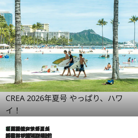
CREA 2026年夏号 やっぱり、ハワ
イ！
【厳選旅コスメ】「多機能アイテムがメイン！」旅好き美容エディターが選んだ夏旅ベストコスメを発表【Mサイズジップ】
2026.8.7
2026.8.6
「荷物が増えるほど旅ストレスは増す」美容ジャーナリストがたどり着いた最終結論。“化粧品を劇的に減らす”感動の凝縮美容とは