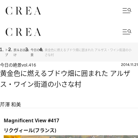
トッ
旅＆お出か
今日の絶
黄金色に燃えるブドウ畑に囲まれた アルザス・ワイン街道の小
プ
け
景
さな村
今日の絶景
vol.416
2014.11.21
黄金色に燃えるブドウ畑に囲まれた アルザ
ス・ワイン街道の小さな村
芹澤 和美
Magnificent View #417
リクヴィール(フランス)