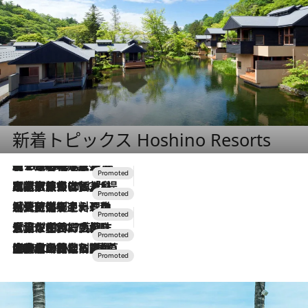
新着トピックス Hoshino Resorts
【トンボの足水浴】ヒノキの香りに包まれて涼感マックス！約13℃の湧水かけ流しを避暑地「星野温泉 トンボの湯」で体験
2026.8.7
2026.7.31
【ホテル帰省】という選択肢をOMOが提案。家族とほどよい距離を保つには「昼は実家、夜は気兼ねなくホテルで！」
2026.7.24
【夏限定ディナーコース】旬を迎える稚鮎や花ズッキーニなどをイタリア・トスカーナの郷土料理の手法で満喫！
2026.7.17
「土佐和ハーブかき氷」がOMO7高知に登場！生姜、山椒、大葉など目にも舌にも涼を呼ぶ郷土の味
2026.7.10
NEW OPEN！【界 草津】名湯の地に誕生。趣の異なる2種の温泉と上州ならではの会席・蕎麦割烹など美食を味わう究極の癒やし旅