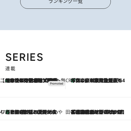
ランキング一覧
SERIES
連載
【CREA×星野リゾート】唯一無二。癒しと発見が待つ場所へ
【トンボの足水浴】ヒノキの香りに包まれて涼感マックス！約13℃の湧水かけ流しを避暑地「星野温泉 トンボの湯」で体験
2026.8.7
CREA'S CHOICE
「立川にも歌舞伎があるんだよ」 片岡仁左衛門・市川中車ら豪華座組みで4年目の立川立飛歌舞伎へ
2026.8.7
47都道府県の手みやげ ひんやりスイーツで夏を満喫
【京都府】この夏絶対食べたい 冷やしておいしいおやつ3選 ひと口目から心を掴む新緑のテリーヌ
2026.8.7
田中稲の勝手に再ブーム
2026.8.7
「湘南乃風に憧れて」観客大盛上がりの“タオル回し”に、ラッパー顔負けの高速歌唱まで…さだまさし（74）のアグレッシブすぎる現在地