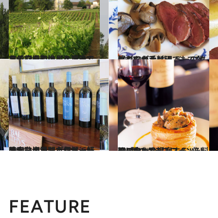
2014.9.25
ワインの聖地ボルドーで お値打ちの逸品を堪能できる穴場
旅＆お出かけ
2014.9.27
マダムが手料理でもてなしてくれる ボルドーの欲張りワイナリー
旅＆お出かけ
2014.10.1
果実味に満ちたロゼ、軽やかな赤…… ボルドー新時代を切り開く個性派
旅＆お出かけ
2014.2.17
110種のグラスワインを料理に合わせ提案するパリのブラッスリー
旅＆お出かけ
FEATURE