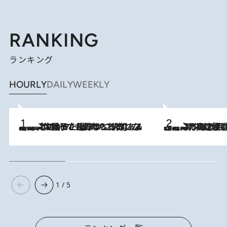
RANKING
ランキング
HOURLY
DAILY
WEEKLY
2026.8.5
【阿川佐和子さんの年とる力】なぜ70代で始めた趣味は“こんなに楽しい”のか？ ピアノ、俳句…スランプに陥っても続けられる“ある秘訣”とは
2026.8.7
「湘南乃風に憧れて」観客大盛上がりの“タオル回し”に、ラッパー顔負けの高速歌唱まで…さだまさし（74）のアグレッシブすぎる現在地
1 / 5