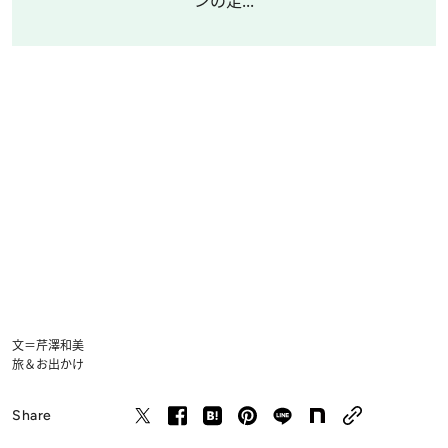
ンの足...
文＝芹澤和美
旅＆お出かけ
Share