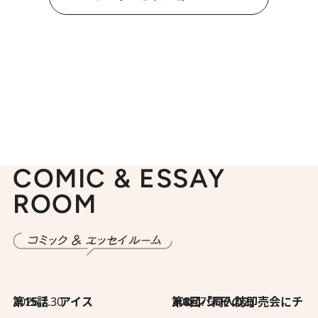
COMIC & ESSAY
ROOM
2026.7.30
第15話 アイス
2026.7.30
第8回「同人誌即売会にチャレンジ その2」