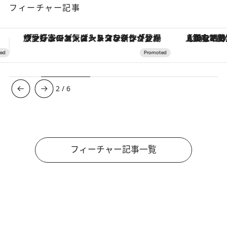
フィーチャー記事
【銀座で出合う最旬美容】美髪ケアや上質な眠り…セルフケアのアップデートから、特別な名入れギフトまで。大人のための「ReFa GINZA」クルーズ
3
/
6
フィーチャー記事一覧