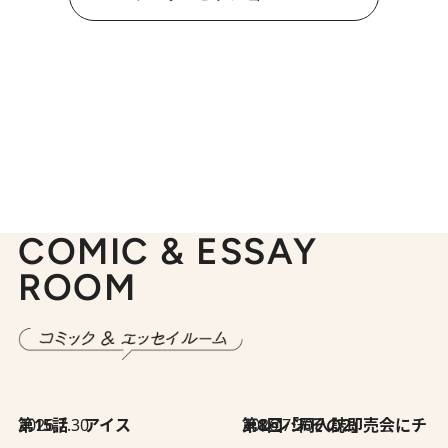
COMIC & ESSAY
ROOM
2026.7.30
第15話 アイス
2026.7.30
第8回「同人誌即売会にチャレンジ その2」