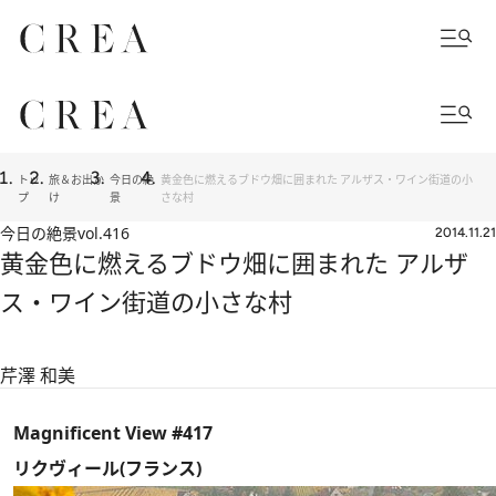
トッ
旅＆お出か
今日の絶
黄金色に燃えるブドウ畑に囲まれた アルザス・ワイン街道の小
プ
け
景
さな村
今日の絶景
vol.416
2014.11.21
黄金色に燃えるブドウ畑に囲まれた アルザ
ス・ワイン街道の小さな村
芹澤 和美
Magnificent View #417
リクヴィール(フランス)