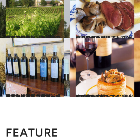
2014.9.25
ワインの聖地ボルドーで お値打ちの逸品を堪能できる穴場
旅＆お出かけ
2014.9.27
マダムが手料理でもてなしてくれる ボルドーの欲張りワイナリー
旅＆お出かけ
2014.10.1
果実味に満ちたロゼ、軽やかな赤…… ボルドー新時代を切り開く個性派
旅＆お出かけ
2014.2.17
110種のグラスワインを料理に合わせ提案するパリのブラッスリー
旅＆お出かけ
FEATURE