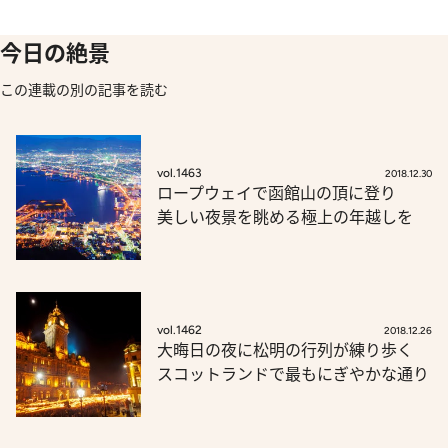
今日の絶景
この連載の別の記事を読む
vol.1463
2018.12.30
ロープウェイで函館山の頂に登り
美しい夜景を眺める極上の年越しを
vol.1462
2018.12.26
大晦日の夜に松明の行列が練り歩く
スコットランドで最もにぎやかな通り