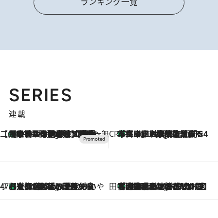
ランキング一覧
SERIES
連載
【CREA×星野リゾート】唯一無二。癒しと発見が待つ場所へ
【トンボの足水浴】ヒノキの香りに包まれて涼感マックス！約13℃の湧水かけ流しを避暑地「星野温泉 トンボの湯」で体験
2 Hours Ago
CREA'S CHOICE
「立川にも歌舞伎があるんだよ」 片岡仁左衛門・市川中車ら豪華座組みで4年目の立川立飛歌舞伎へ
4 Hours Ago
47都道府県の手みやげ ひんやりスイーツで夏を満喫
【京都府】この夏絶対食べたい 冷やしておいしいおやつ3選 ひと口目から心を掴む新緑のテリーヌ
4 Hours Ago
田中稲の勝手に再ブーム
「湘南乃風に憧れて」観客大盛上がりの“タオル回し”に、ラッパー顔負けの高速歌唱まで…さだまさし（74）のアグレッシブすぎる現在地
9 Hours Ago