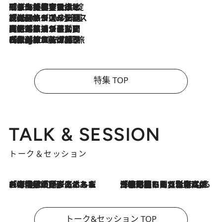
2026.8.6
「旅先には金髪ウィッグを持参」日本と同じメイクでは損してる!? 美容ジャーナリストが提案する“掟破りの旅美容”とは
2026.8.6
【厳選旅コスメ】「身軽さ＆UV対策重視！」ヘアアーティストshucoが選んだ夏旅ベストコスメを発表【Mサイズジップ】
2026.8.5
【厳選旅コスメ】国内をあちこち移動する河井菜摘が選んだ夏旅ベストコスメ発表！「リラックスアイテムはマスト」【Mサイズジップ】
2026.8.4
【厳選旅コスメ】「紫外線＆乾燥対策しながらメイク感も！」ヘア＆メイクGeorgeが選んだ夏旅ベストコスメを発表！【Mサイズジップ】
特集 TOP
TALK & SESSION
トーク＆セッション
2026.8.3
「今後値上げがあるとすれば…」「リスクがあるのは今年の冬」エネルギー専門家が語る、ホルムズ海峡封鎖が家庭にもたらす“ある心配”
2026.8.3
「住宅建てられない…」「サーチャージ料の高値が続いている」ホルムズ海峡封鎖による影響はいつまで続く？《エネルギー専門家に聞く“どうなる日本の暮らし”》
トーク&セッション TOP