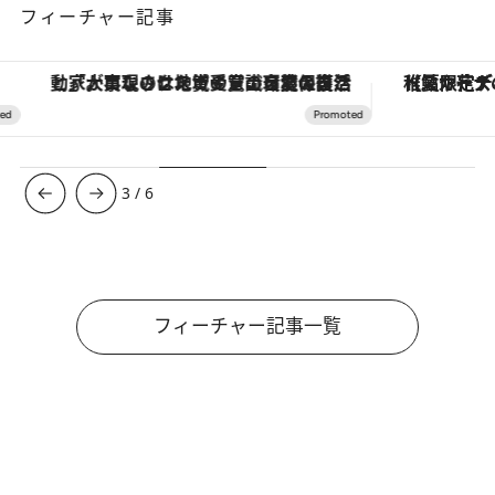
フィーチャー記事
「大事なのは地域の意識を変えること」。ロレックス賞受賞の自然保護活動家が実現させたナイジェリアの自然環境の復活
【夏限定ディナーコース】旬を迎
3
/
6
フィーチャー記事一覧