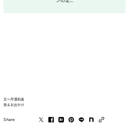
ンの足...
文＝芹澤和美
旅＆お出かけ
Share