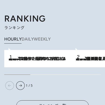
RANKING
ランキング
HOURLY
DAILY
WEEKLY
2026.8.5
【阿川佐和子さんの年とる力】なぜ70代で始めた趣味は“こんなに楽しい”のか？ ピアノ、俳句…スランプに陥っても続けられる“ある秘訣”とは
2026.8.5
【なぜ吉沢亮は「気配を消せる」のか？】興行収入208億の『国宝』を経て挑むミュージカル『ディア・エヴァン・ハンセン』。トップ俳優が舞台上でさらけ出した“孤独”とは
1 / 5