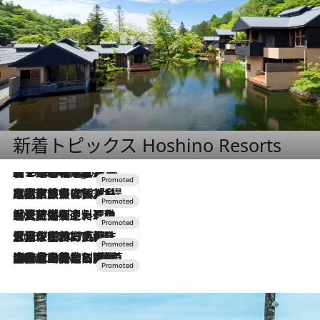
新着トピックス Hoshino Resorts
【トンボの足水浴】ヒノキの香りに包まれて涼感マックス！約13℃の湧水かけ流しを避暑地「星野温泉 トンボの湯」で体験
2 Hours Ago
2026.7.31
【ホテル帰省】という選択肢をOMOが提案。家族とほどよい距離を保つには「昼は実家、夜は気兼ねなくホテルで！」
2026.7.24
【夏限定ディナーコース】旬を迎える稚鮎や花ズッキーニなどをイタリア・トスカーナの郷土料理の手法で満喫！
2026.7.17
「土佐和ハーブかき氷」がOMO7高知に登場！生姜、山椒、大葉など目にも舌にも涼を呼ぶ郷土の味
2026.7.10
NEW OPEN！【界 草津】名湯の地に誕生。趣の異なる2種の温泉と上州ならではの会席・蕎麦割烹など美食を味わう究極の癒やし旅