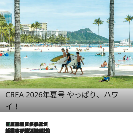
CREA 2026年夏号 やっぱり、ハワ
イ！
【厳選旅コスメ】「多機能アイテムがメイン！」旅好き美容エディターが選んだ夏旅ベストコスメを発表【Mサイズジップ】
4 Hours Ago
2026.8.6
「荷物が増えるほど旅ストレスは増す」美容ジャーナリストがたどり着いた最終結論。“化粧品を劇的に減らす”感動の凝縮美容とは