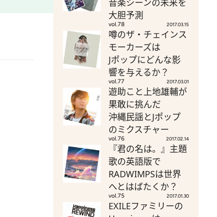
音楽シーンの未来を
大胆予測
vol.78
2017.03.15
噂のザ・チェインス
モーカーズは
Jポップにどんな影
響を与えるか？
vol.77
2017.03.01
遊助こと上地雄輔が
果敢に挑んだ
沖縄民謡とJポップ
のミクスチャー
vol.76
2017.02.14
『君の名は。』主題
歌の英語版で
RADWIMPSは世界
へとはばたくか？
vol.75
2017.01.30
EXILEファミリーの