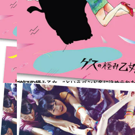
2014.7.30
“ゲスの極み乙女。”というバンド名に込められ
カルチャー