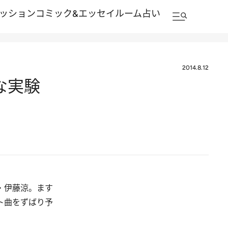
ッション
コミック&エッセイルーム
占い
2014.8.12
な実験
・伊藤涼。ます
ト曲をずばり予