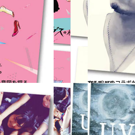
た意図を探る
2014.7.12
TEE & AIのコ
カルチャー