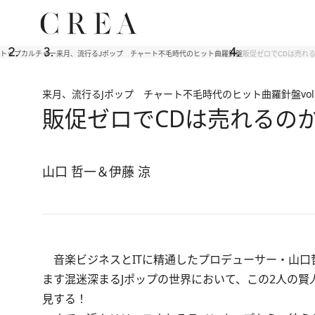
トップ
カルチャー
来月、流行るJポップ チャート不毛時代のヒット曲羅針盤
販促ゼロでCDは売れ
来月、流行るJポップ チャート不毛時代のヒット曲羅針盤
vol
販促ゼロでCDは売れるの
山口 哲一＆伊藤 涼
音楽ビジネスとITに精通したプロデューサー・山口
ます混迷深まるJポップの世界において、この2人の
見する！