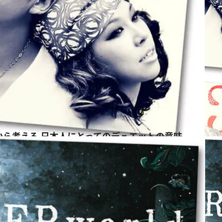
ラボから考える 日本人にとってのデュエットの意味