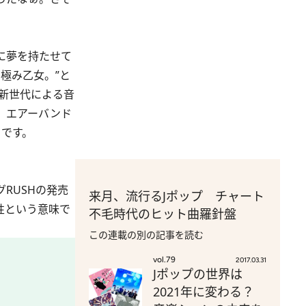
に夢を持たせて
極み乙女。”と
新世代による音
。エアーバンド
白です。
RUSHの発売
来月、流行るJポップ チャート
題性という意味で
不毛時代のヒット曲羅針盤
この連載の別の記事を読む
vol.79
2017.03.31
Jポップの世界は
2021年に変わる？