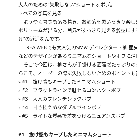
大人のための“失敗しない”ショート＆ボブ。
すべての写真を見る
ようやく暑さも落ち着き、お洒落を思いっきり楽し
ボリュームが出る分、首元がすっきり見える髪型にす
け”の近道なんです。
CREA WEBでも大人気のSraw ディレクター・
などのデザインがあるミニマムなショートやボブに注
そこで今回は、柳さんが手掛ける洒落感たっぷりの
らこそ、オーダーの際に失敗しないためのポイントも
»
#1 抜け感もキープしたミニマムショート
»
#2 フラットラインで魅せるコンパクトボブ
»
#3 大人のフレンチシックボブ
»
#4 甘さ控えめなダブルラインボブ
»
#5 ライトな質感で差をつけるニュアンスボブ
#1 抜け感もキープしたミニマムショート