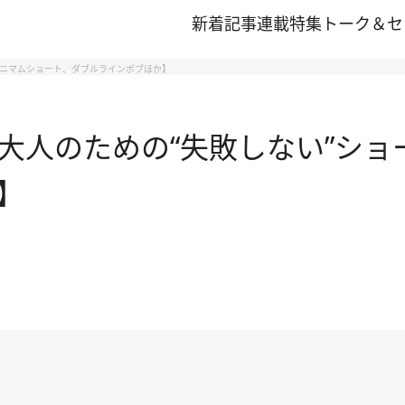
新着記事
連載
特集
トーク＆セ
ミニマムショート、ダブルラインボブほか】
大人のための“失敗しない”ショ
】