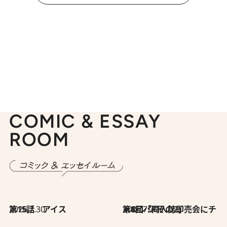
COMIC & ESSAY
ROOM
2026.7.30
第15話 アイス
2026.7.30
第8回「同人誌即売会にチャレンジ その2」