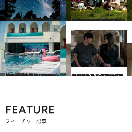
2025.7.27
《47都道府県・“星空の絶景”10選》天の川が圧巻！ 星の見えやすさ・全国1位の“星取県”へ
旅＆お出かけ
2025.9.22
トレンドはスポ根から「文化系」へ…学園ドラマ「ぼくほし」の“静かな青春”になぜ共感？〈磯村勇斗が好演、「青田買い」俳優陣も〉《本日最終回》
カルチャー
2025.9.1
スパ目的で渡韓したい！ 韓国・パラダイスシティのアート空間でリラクゼーション三昧“。ホテルから一歩も出ない”2泊3日（後篇）
旅＆お出かけ
2025.9.23
40代でようやく初共演を果たしたカン・ドンウォンとチョン・ジヒョンが明かした二人の相性【「北極星」CREA WEB独占インタビュー】
カルチャー
FEATURE
フィーチャー記事