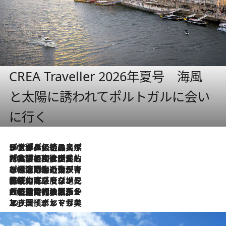
CREA Traveller 2026年夏号 海風
と太陽に誘われてポルトガルに会い
に行く
2026.8.8
リスボンの絶品スイーツ「パステル・デ・ナタ」とは？ポルトガル伝統の奥深い世界へ
2026.7.27
「私の祖国はポルトガル語です」国民的詩人フェルナンド・ペソアと、彼が愛した文学の街を歩く
2026.7.26
ポルトガル近海が育む極上の海の幸。キリリと冷えた白ワインと愉しむ、シーフード専門店の贅沢
2026.7.22
伝統の味をモダンに昇華。高感度な地元客が集う、リスボンの最旬ガストロノミー
2026.7.21
大航海時代の栄華から、震災、独裁、そして革命へ。ポルトガル・首都リスボンの石畳に刻まれた「歴史の光と影」
2026.7.13
エッセイ・ヤマザキマリ「慎ましくも美しき国 ポルトガル」