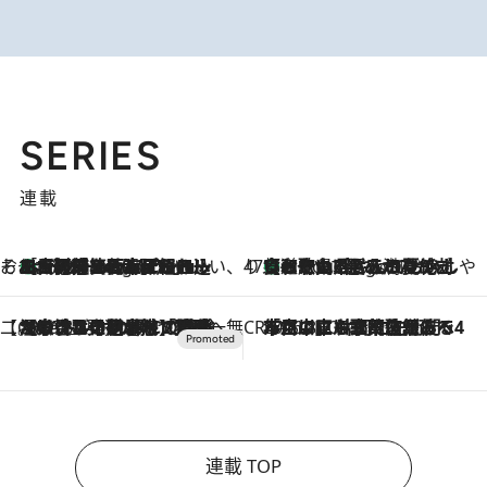
SERIES
連載
そおだよおこの関西おいしい、おやつ紀行
［大阪府箕面市］一皿一皿目の前で仕上げられる、料理を巧みに組み込んだアシェットデセールコース「ミチル アシェット デセール（Michiru assiette dessert）」
9 Hours Ago
47都道府県の手みやげ ひんやりスイーツで夏を満喫
【和歌山県】この夏絶対食べたい 冷やしておいしいおやつ3選 みかんがごろっと丸ごと入ったジュレ
9 Hours Ago
【CREA×星野リゾート】唯一無二。癒しと発見が待つ場所へ
2026.8.7
【トンボの足水浴】ヒノキの香りに包まれて涼感マックス！約13℃の湧水かけ流しを避暑地「星野温泉 トンボの湯」で体験
CREA'S CHOICE
2026.8.7
「立川にも歌舞伎があるんだよ」 片岡仁左衛門・市川中車ら豪華座組みで4年目の立川立飛歌舞伎へ
連載 TOP