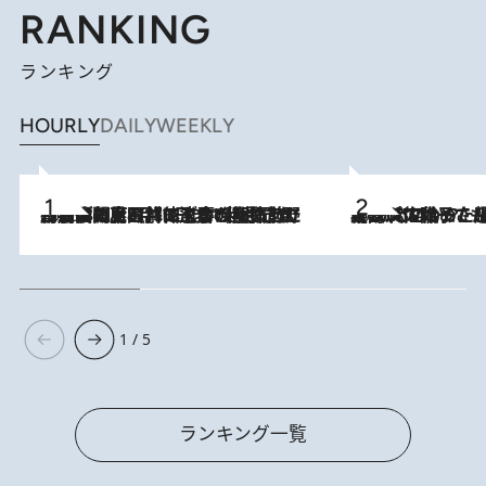
RANKING
ランキング
HOURLY
DAILY
WEEKLY
2026.8.8
「最後に見られてよかった」上野動物園の東園パンダ舎が解体前に特別公開。8月16日まで延長されたパネル展と共に辿る“半世紀”のパンダ飼育《解体工事の図面あり》
2026.8.5
【阿川佐和子さんの年とる力】なぜ70代で始めた趣味は“こんなに楽しい”のか？ ピアノ、俳句…スランプに陥っても続けられる“ある秘訣”とは
1 / 5
ランキング一覧