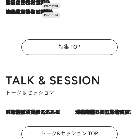
2026.7.17
「土佐和ハーブかき氷」がOMO7高知に登場！生姜、山椒、大葉など目にも舌にも涼を呼ぶ郷土の味
2026.7.10
NEW OPEN！【界 草津】名湯の地に誕生。趣の異なる2種の温泉と上州ならではの会席・蕎麦割烹など美食を味わう究極の癒やし旅
特集 TOP
TALK & SESSION
トーク＆セッション
2026.8.3
「今後値上げがあるとすれば…」「リスクがあるのは今年の冬」エネルギー専門家が語る、ホルムズ海峡封鎖が家庭にもたらす“ある心配”
2026.8.3
「住宅建てられない…」「サーチャージ料の高値が続いている」ホルムズ海峡封鎖による影響はいつまで続く？《エネルギー専門家に聞く“どうなる日本の暮らし”》
トーク&セッション TOP