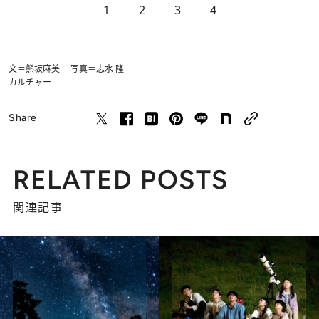
1
2
3
4
文＝熊坂麻美 写真＝志水 隆
カルチャー
Share
RELATED POSTS
関連記事