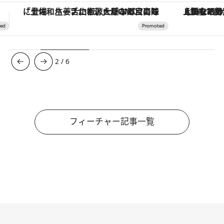
【銀座で出合う最旬美容】美髪ケアや上質な眠り…セルフケアのアップデートから、特別な名入れギフトまで。大人のための「ReFa GINZA」クルーズ
3
/
6
フィーチャー記事一覧