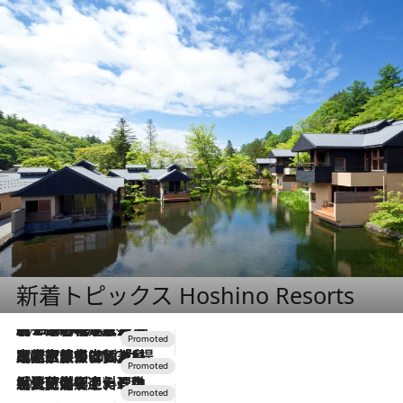
新着トピックス Hoshino Resorts
2026.8.7
【トンボの足水浴】ヒノキの香りに包まれて涼感マックス！約13℃の湧水かけ流しを避暑地「星野温泉 トンボの湯」で体験
2026.7.31
【ホテル帰省】という選択肢をOMOが提案。家族とほどよい距離を保つには「昼は実家、夜は気兼ねなくホテルで！」
2026.7.24
【夏限定ディナーコース】旬を迎える稚鮎や花ズッキーニなどをイタリア・トスカーナの郷土料理の手法で満喫！