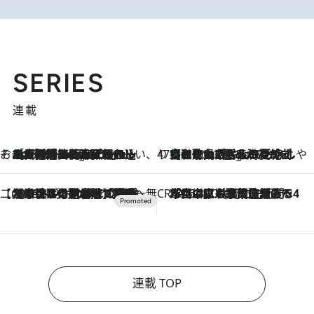
SERIES
連載
そおだよおこの関西おいしい、おやつ紀行
［大阪府箕面市］一皿一皿目の前で仕上げられる、料理を巧みに組み込んだアシェットデセールコース「ミチル アシェット デセール（Michiru assiette dessert）」
3 Hours Ago
47都道府県の手みやげ ひんやりスイーツで夏を満喫
【和歌山県】この夏絶対食べたい 冷やしておいしいおやつ3選 みかんがごろっと丸ごと入ったジュレ
3 Hours Ago
【CREA×星野リゾート】唯一無二。癒しと発見が待つ場所へ
2026.8.7
【トンボの足水浴】ヒノキの香りに包まれて涼感マックス！約13℃の湧水かけ流しを避暑地「星野温泉 トンボの湯」で体験
CREA'S CHOICE
2026.8.7
「立川にも歌舞伎があるんだよ」 片岡仁左衛門・市川中車ら豪華座組みで4年目の立川立飛歌舞伎へ
連載 TOP