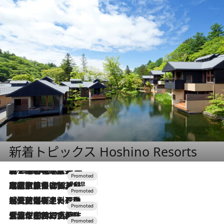
新着トピックス Hoshino Resorts
2026.8.7
【トンボの足水浴】ヒノキの香りに包まれて涼感マックス！約13℃の湧水かけ流しを避暑地「星野温泉 トンボの湯」で体験
2026.7.31
【ホテル帰省】という選択肢をOMOが提案。家族とほどよい距離を保つには「昼は実家、夜は気兼ねなくホテルで！」
2026.7.24
【夏限定ディナーコース】旬を迎える稚鮎や花ズッキーニなどをイタリア・トスカーナの郷土料理の手法で満喫！
2026.7.17
「土佐和ハーブかき氷」がOMO7高知に登場！生姜、山椒、大葉など目にも舌にも涼を呼ぶ郷土の味