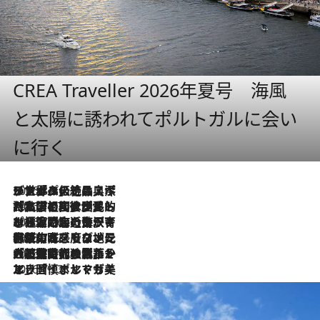
CREA Traveller 2026年夏号 海風
と太陽に誘われてポルトガルに会い
に行く
2026.8.8
リスボンの絶品スイーツ「パステル・デ・ナタ」とは？ポルトガル伝統の奥深い世界へ
2026.7.27
「私の祖国はポルトガル語です」国民的詩人フェルナンド・ペソアと、彼が愛した文学の街を歩く
2026.7.26
ポルトガル近海が育む極上の海の幸。キリリと冷えた白ワインと愉しむ、シーフード専門店の贅沢
2026.7.22
伝統の味をモダンに昇華。高感度な地元客が集う、リスボンの最旬ガストロノミー
2026.7.21
大航海時代の栄華から、震災、独裁、そして革命へ。ポルトガル・首都リスボンの石畳に刻まれた「歴史の光と影」
2026.7.13
エッセイ・ヤマザキマリ「慎ましくも美しき国 ポルトガル」