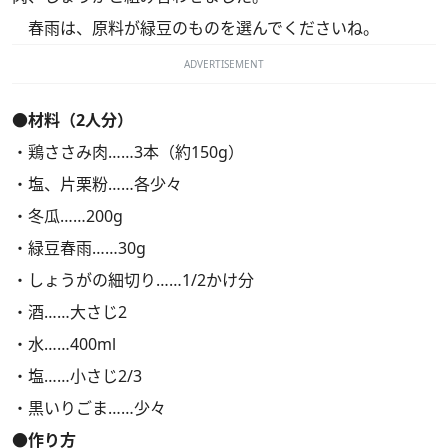
春雨は、原料が緑豆のものを選んでくださいね。
ADVERTISEMENT
●材料（2人分）
・鶏ささみ肉……3本（約150g）
・塩、片栗粉……各少々
・冬瓜……200g
・緑豆春雨……30g
・しょうがの細切り……1/2かけ分
・酒……大さじ2
・水……400ml
・塩……小さじ2/3
・黒いりごま……少々
●作り方