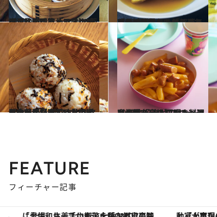
2025.9.27
バジルが香る「エスニック豆乳鍋」でぐっすり快眠！ 料理家・ワタナベマキさんに教わる“秋の薬膳ごはん”
グルメ
2025.9.28
《秋の薬膳レシピ》万年冷え対策、むくみ解消に…料理家・ワタナベマキさんが教える「ラムとねぎのシナモン炒め」「なすのすだちマリネ」
グルメ
2024.10.4
秋の行楽シーズン＆新米も食べたい！ ワタナベマキさんが提案する具の組み合わせが楽しいおにぎりレシピ【3選】
グルメ
2023.4.22
【韓国ドラマ】あのシーンの味を妄想 再現。料理家・堤 人美＆ワタナベマキ 韓流好き2人の“あっという間”レシピ
グルメ
FEATURE
フィーチャー記事
「大事なのは地域の意識を変えること」。ロレックス賞受賞の自然保護活動家が実現させたナイジェリアの自然環境の復活
【夏限定ディナーコース】旬を迎