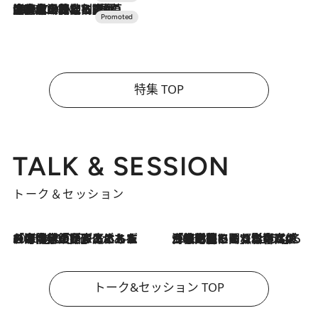
2026.7.10
NEW OPEN！【界 草津】名湯の地に誕生。趣の異なる2種の温泉と上州ならではの会席・蕎麦割烹など美食を味わう究極の癒やし旅
特集 TOP
TALK & SESSION
トーク＆セッション
2026.8.3
「今後値上げがあるとすれば…」「リスクがあるのは今年の冬」エネルギー専門家が語る、ホルムズ海峡封鎖が家庭にもたらす“ある心配”
2026.8.3
「住宅建てられない…」「サーチャージ料の高値が続いている」ホルムズ海峡封鎖による影響はいつまで続く？《エネルギー専門家に聞く“どうなる日本の暮らし”》
トーク&セッション TOP