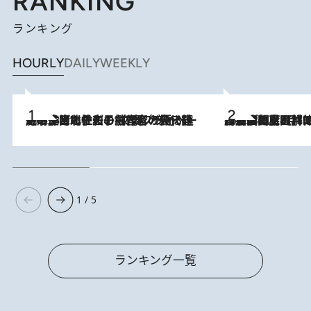
RANKING
ランキング
HOURLY
DAILY
WEEKLY
2026.8.3
《「文士の子ども被害者の会」発足！》阿川佐和子（72）が語る遠藤周作に北杜夫、劇作家・矢代静一の子どもたちの“文豪プライベート事件簿”
2026.8.8
「最後に見られてよかった」上野動物園の東園パンダ舎が解体前に特別公開。8月16日まで延長されたパネル展と共に辿る“半世紀”のパンダ飼育《解体工事の図面あり》
1 / 5
ランキング一覧