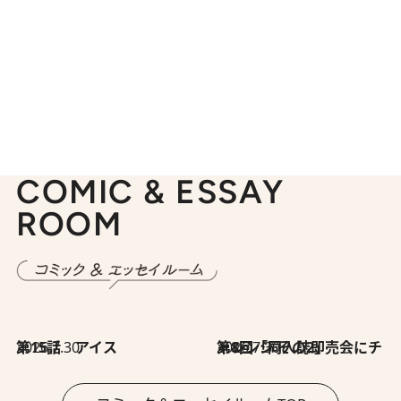
COMIC & ESSAY
ROOM
2026.7.30
第15話 アイス
2026.7.30
第8回「同人誌即売会にチャレンジ その2」