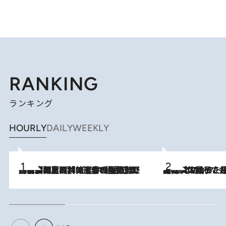
RANKING
ランキング
HOURLY
DAILY
WEEKLY
2026.8.8
「最後に見られてよかった」上野動物園の東園パンダ舎が解体前に特別公開。8月16日まで延長されたパネル展と共に辿る“半世紀”のパンダ飼育《解体工事の図面あり》
2026.8.5
【阿川佐和子さんの年とる力】なぜ70代で始めた趣味は“こんなに楽しい”のか？ ピアノ、俳句…スランプに陥っても続けられる“ある秘訣”とは