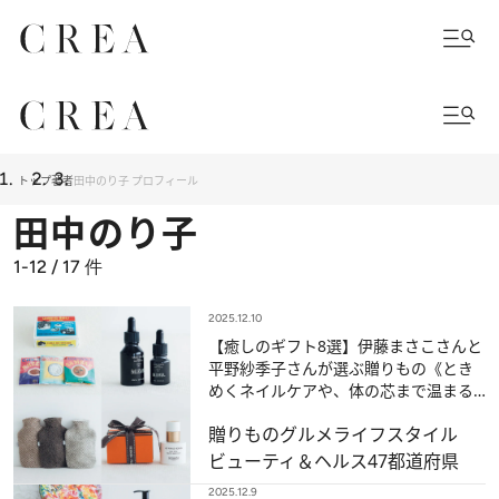
トップ
著者
田中のり子 プロフィール
田中のり子
1-12 / 17
件
2025.12.10
【癒しのギフト8選】伊藤まさこさんと
平野紗季子さんが選ぶ贈りもの《とき
めくネイルケアや、体の芯まで温まる
養生鍋も》
贈りもの
グルメ
ライフスタイル
ビューティ＆ヘルス
47都道府県
2025.12.9