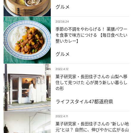
グルメ
2023.6.24
季節の不調をやわらげる！ 薬膳パワー
を食事で味方につける 【毎日食べたい
整いカレー】
グルメ
2022.4.12
菓子研究家・長田佳子さんの 山梨へ移
住して見つけた 心が潤う新しい暮らし
の形
ライフスタイル
47都道府県
2022.4.11
菓子研究家・長田佳子さんの “新しい地
元”とは？ 自然に、伸びやかに広がる山