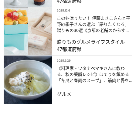
47都道府県
2025.12.6
この冬贈りたい！ 伊藤まさこさんと平
野紗季子さんの選ぶ「語りたくなる」
贈りもの30選《京都の老舗のからすみ
餅から、憧れメゾンのケーキまで…》
贈りもの
グルメ
ライフスタイル
47都道府県
2025.9.29
《料理家・ワタナベマキさんに教わ
る、秋の薬膳レシピ》ほてりを鎮める
「冬瓜と春雨のスープ」、筋肉と骨を
強くする「サバ缶のカレー」
グルメ