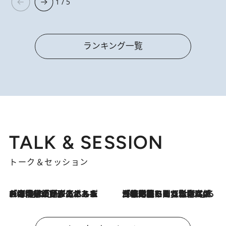
1 / 5
ランキング一覧
TALK & SESSION
トーク＆セッション
2026.8.3
「今後値上げがあるとすれば…」「リスクがあるのは今年の冬」エネルギー専門家が語る、ホルムズ海峡封鎖が家庭にもたらす“ある心配”
2026.8.3
「住宅建てられない…」「サーチャージ料の高値が続いている」ホルムズ海峡封鎖による影響はいつまで続く？《エネルギー専門家に聞く“どうなる日本の暮らし”》