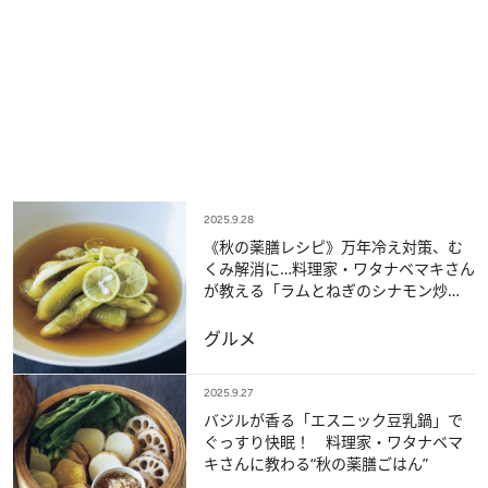
2025.9.28
《秋の薬膳レシピ》万年冷え対策、む
くみ解消に…料理家・ワタナベマキさん
が教える「ラムとねぎのシナモン炒
め」「なすのすだちマリネ」
グルメ
2025.9.27
バジルが香る「エスニック豆乳鍋」で
ぐっすり快眠！ 料理家・ワタナベマ
キさんに教わる“秋の薬膳ごはん”