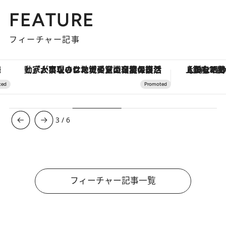
FEATURE
フィーチャー記事
「大事なのは地域の意識を変えること」。ロレックス賞受賞の自然保護活動家が実現させたナイジェリアの自然環境の復活
【銀座で出合う最旬美容】美髪ケアや上質な眠
3
/
6
フィーチャー記事一覧