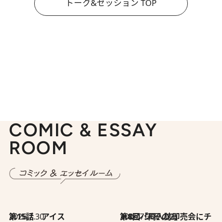
トーク&セッション TOP
COMIC & ESSAY
ROOM
2026.7.30
第15話 アイス
2026.7.30
第8回「同人誌即売会にチャレンジ その2」