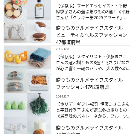
【保存版】フードエッセイスト・平野
紗季子さんの選ぶ贈りもの8選！《平野
さんが「クッキー缶2025アワード」を
贈りたい逸品とは？》
贈りもの
グルメ
ライフスタイル
ビューティ＆ヘルス
ファッション
47都道府県
2025.12.8
【保存版】スタイリスト・伊藤まさこ
さんの選ぶ贈りもの8選！《さりげなさ
が心に響く一輪のバラや、大人数への
差し入れ・芋けんぴも登場》
贈りもの
グルメ
ライフスタイル
ファッション
47都道府県
2025.12.7
【ホリデーギフト4選】伊藤まさこさん
と平野紗季子さんが選ぶ冬の贈りもの
《最高峰のパネトーネから、フルーツ
モチーフのキャンドルまで…》
贈りもの
グルメ
ライフスタイル