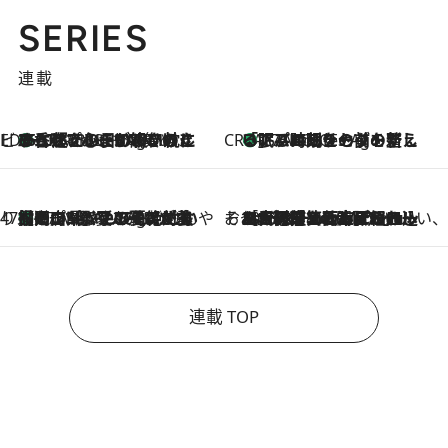
SERIES
連載
ビューティいいもの集め EDITORS' BEST
35℃超えの日の夜、枕にひと吹き！ BAUMのルームスプレーが、ひのきの香りで心まで解きほぐす
17 Minutes Ago
CREA'S CHOICE
「眠る時刻をセットする」——眠りの前を整える、バルミューダの新しいアプローチ
17 Minutes Ago
47都道府県の手みやげ ひんやりスイーツで夏を満喫
【岡山県】この夏絶対食べたい 冷やしておいしいおやつ3選 フルーツが主役のプリンやアイスが勢揃い
17 Minutes Ago
そおだよおこの関西おいしい、おやつ紀行
2026.8.9
［大阪府箕面市］一皿一皿目の前で仕上げられる、料理を巧みに組み込んだアシェットデセールコース「ミチル アシェット デセール（Michiru assiette dessert）」
連載 TOP