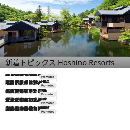
新着トピックス Hoshino Resorts
2026.8.7
【トンボの足水浴】ヒノキの香りに包まれて涼感マックス！約13℃の湧水かけ流しを避暑地「星野温泉 トンボの湯」で体験
2026.7.31
【ホテル帰省】という選択肢をOMOが提案。家族とほどよい距離を保つには「昼は実家、夜は気兼ねなくホテルで！」
2026.7.24
【夏限定ディナーコース】旬を迎える稚鮎や花ズッキーニなどをイタリア・トスカーナの郷土料理の手法で満喫！
2026.7.17
「土佐和ハーブかき氷」がOMO7高知に登場！生姜、山椒、大葉など目にも舌にも涼を呼ぶ郷土の味
2026.7.10
NEW OPEN！【界 草津】名湯の地に誕生。趣の異なる2種の温泉と上州ならではの会席・蕎麦割烹など美食を味わう究極の癒やし旅