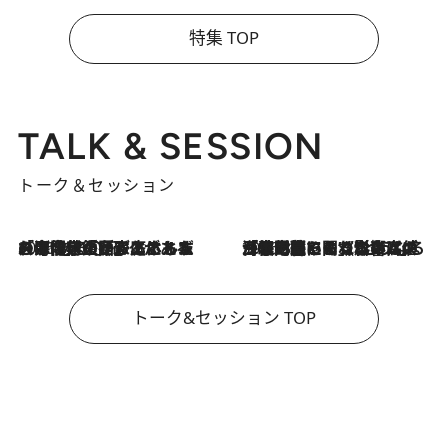
特集 TOP
TALK & SESSION
トーク＆セッション
2026.8.3
「今後値上げがあるとすれば…」「リスクがあるのは今年の冬」エネルギー専門家が語る、ホルムズ海峡封鎖が家庭にもたらす“ある心配”
2026.8.3
「住宅建てられない…」「サーチャージ料の高値が続いている」ホルムズ海峡封鎖による影響はいつまで続く？《エネルギー専門家に聞く“どうなる日本の暮らし”》
トーク&セッション TOP