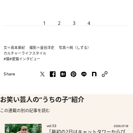
1
2
3
4
文＝高本亜紀 撮影＝釜谷洋史 写真＝純（しずる）
カルチャー
ライフスタイル
#猫
#愛猫インタビュー
Share
お笑い芸人の“うちの子”紹介
この連載の別の記事を読む
vol.53
2026.07.18
「最初の2日はキャットタワーからぴ