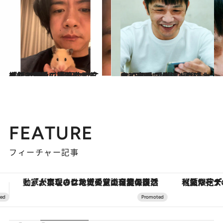
2023.3.18
ご飯もケージ掃除もまだ続けている。 野田クリスタルと最愛のはむはむ 亡くして初めて語る幸せすぎた2年間
カルチャー
2022.9.6
中川家剛 愛猫は「孫のように可愛い」 ジムに通わなくなり、撮影に勤しみ… インスタフォロワーは7万人に！
カルチャー
FEATURE
フィーチャー記事
【夏限定ディナーコース】旬を迎える稚鮎や花ズッキーニなどをイタリア・トスカーナの郷土料理の手法で満喫！