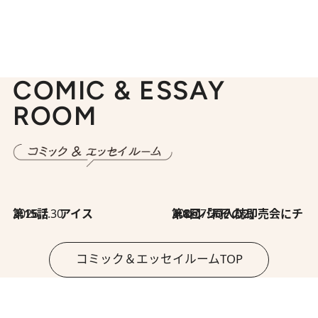
COMIC & ESSAY
ROOM
2026.7.30
第15話 アイス
2026.7.30
第8回「同人誌即売会にチャレンジ その2」
コミック＆エッセイルームTOP