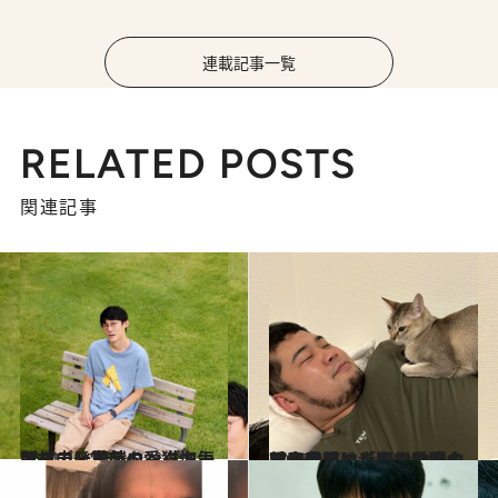
連載記事一覧
RELATED POSTS
関連記事
2021.10.20
取材中、悪戯をペットカメラで発見⁉ ロングコートダディ堂前の愛猫惚気話
カルチャー
2025.6.6
【令和ロマン・松井ケムリと愛猫】「生き物の名前は全部、幸子でいい。それ以外は人間の傲慢」愛するあまりSNSに猫の写真を載せられない理由とは？
カルチャー