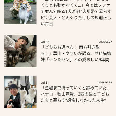
くりとも動かなくて…」今ではソファ
で並んで座る1犬2猫と大所帯で暮らす
ピン芸人・どんぐりたけしの規則正し
い毎日
vol.52
2026.06.27
「どちらも選べん！ 両方引き取
る！」華山・やすいが語る、サビ猫姉
妹「テン＆セン」との愛おしい9年間
vol.51
2026.04.28
「墓場まで持っていくと諦めていた」
ハナコ・秋山寛貴、2匹の猫と子ども
たちと暮らす“想像しなかった人生”