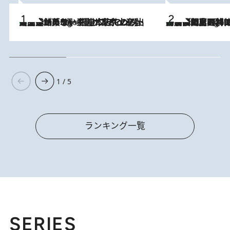
【間違いのない王道・東京土産】資生堂パーラー 銀座本店でのみ出会える銘菓5選《極上プディング・濃厚チーズケーキ・ボンボンショコラほか》
7 Hours Ago
「最後に見られてよかった」上野動物園の東園パンダ舎が解体前に特別公開。8月16日まで延長されたパネル展と共に辿る“半世紀”のパンダ飼育《解体工事の図面あり》
7 Hours Ago
1 / 5
ランキング一覧
SERIES