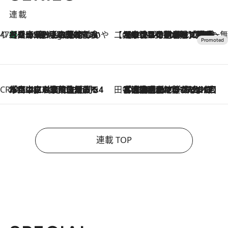
連載
47都道府県の手みやげ ひんやりスイーツで夏を満喫
【兵庫県】この夏絶対食べたい 冷やしておいしいおやつ3選 淡路島の恵みをジェラートに集約
7 Hours Ago
【CREA×星野リゾート】唯一無二。癒しと発見が待つ場所へ
2026.8.7
【トンボの足水浴】ヒノキの香りに包まれて涼感マックス！約13℃の湧水かけ流しを避暑地「星野温泉 トンボの湯」で体験
CREA'S CHOICE
2026.8.7
「立川にも歌舞伎があるんだよ」 片岡仁左衛門・市川中車ら豪華座組みで4年目の立川立飛歌舞伎へ
田中稲の勝手に再ブーム
2026.8.7
「湘南乃風に憧れて」観客大盛上がりの“タオル回し”に、ラッパー顔負けの高速歌唱まで…さだまさし（74）のアグレッシブすぎる現在地
連載 TOP