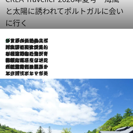
と太陽に誘われてポルトガルに会い
に行く
リスボンの絶品スイーツ「パステル・デ・ナタ」とは？ポルトガル伝統の奥深い世界へ
7 Hours Ago
2026.7.27
「私の祖国はポルトガル語です」国民的詩人フェルナンド・ペソアと、彼が愛した文学の街を歩く
2026.7.26
ポルトガル近海が育む極上の海の幸。キリリと冷えた白ワインと愉しむ、シーフード専門店の贅沢
2026.7.22
伝統の味をモダンに昇華。高感度な地元客が集う、リスボンの最旬ガストロノミー
2026.7.21
大航海時代の栄華から、震災、独裁、そして革命へ。ポルトガル・首都リスボンの石畳に刻まれた「歴史の光と影」
2026.7.13
エッセイ・ヤマザキマリ「慎ましくも美しき国 ポルトガル」