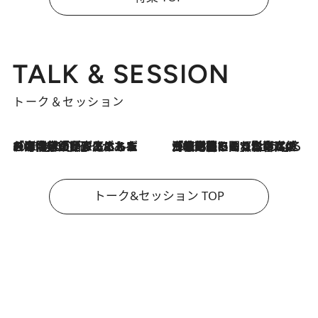
TALK & SESSION
トーク＆セッション
2026.8.3
「今後値上げがあるとすれば…」「リスクがあるのは今年の冬」エネルギー専門家が語る、ホルムズ海峡封鎖が家庭にもたらす“ある心配”
2026.8.3
「住宅建てられない…」「サーチャージ料の高値が続いている」ホルムズ海峡封鎖による影響はいつまで続く？《エネルギー専門家に聞く“どうなる日本の暮らし”》
トーク&セッション TOP