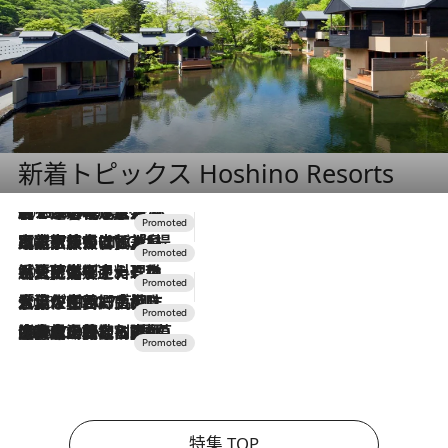
新着トピックス Hoshino Resorts
2026.8.7
【トンボの足水浴】ヒノキの香りに包まれて涼感マックス！約13℃の湧水かけ流しを避暑地「星野温泉 トンボの湯」で体験
2026.7.31
【ホテル帰省】という選択肢をOMOが提案。家族とほどよい距離を保つには「昼は実家、夜は気兼ねなくホテルで！」
2026.7.24
【夏限定ディナーコース】旬を迎える稚鮎や花ズッキーニなどをイタリア・トスカーナの郷土料理の手法で満喫！
2026.7.17
「土佐和ハーブかき氷」がOMO7高知に登場！生姜、山椒、大葉など目にも舌にも涼を呼ぶ郷土の味
2026.7.10
NEW OPEN！【界 草津】名湯の地に誕生。趣の異なる2種の温泉と上州ならではの会席・蕎麦割烹など美食を味わう究極の癒やし旅
特集 TOP