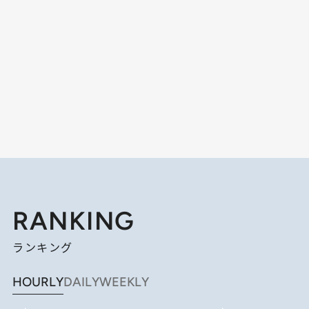
RANKING
ランキング
HOURLY
DAILY
WEEKLY