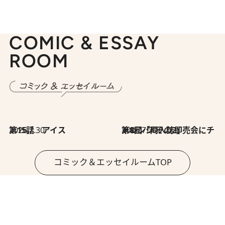
COMIC & ESSAY
ROOM
2026.7.30
第15話 アイス
2026.7.30
第8回「同人誌即売会にチャレンジ その2」
コミック＆エッセイルームTOP