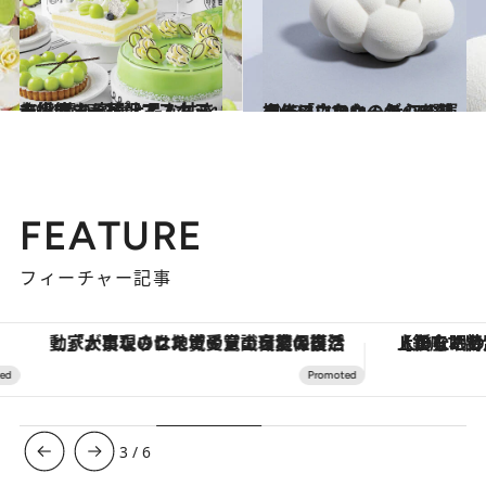
2024.8.27
主役はシャインマスカット！ 薫り高く上品な甘さを堪能する贅沢アフタヌーンティー3選
旅＆お出かけ
2023.12.19
スイーツなかのが心を鷲掴みにされた シェフの渾身作「白いケーキ」5選 クリスマスや一年の〆スイーツに！
グルメ
FEATURE
フィーチャー記事
「大事なのは地域の意識を変えること」。ロレックス賞受賞の自然保護活動家が実現させたナイジェリアの自然環境の復活
【銀座で出合う最旬美容】美髪ケアや上質な眠
3
/
6