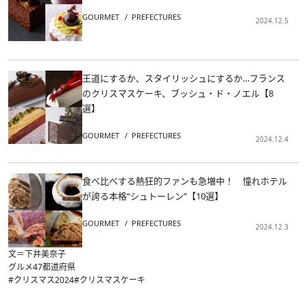
GOURMET
PREFECTURES
2024.12.5
王道にするか、スタイリッシュにするか…フランス
のクリスマスケーキ、ブッシュ・ド・ノエル【8
選】
GOURMET
PREFECTURES
2024.12.4
食べ比べする熱狂的ファンも急増中！ 憧れホテル
が誇る本格“シュトーレン”【10選】
GOURMET
PREFECTURES
2024.12.3
文＝下井美奈子
グルメ
47都道府県
#クリスマス2024
#クリスマスケーキ