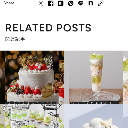
Share
RELATED POSTS
関連記事
2024.9.12
開業30年【ウェスティンホテル東京】 伝統の名作ケーキを継承する タイムレスなクリスマスケーキが登場
グルメ
2024.8.23
【歓声があがる初秋パフェ到来】シャインマスカットはジャスミン茶 桃はグァバやライチと組み合わせて
グルメ