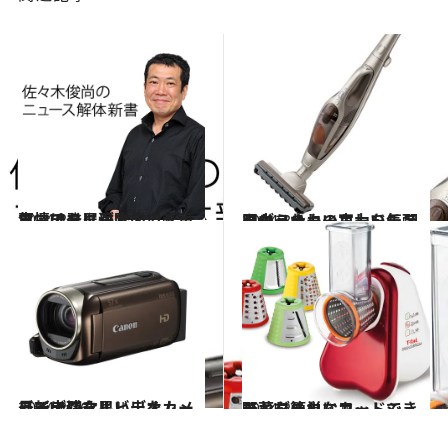
2014.2.7
ママチャリが欧米で人気。でも、日本の自転車事情は発展途上！
ライフスタイル
2014.3.5
国内メーカーらしい気配りがうれしいコードレスクリーナーの実力をチェック
ライフスタイル
2014.2.16
最新デジタルビデオカメラで大切な思い出をムービーに残す
ライフスタイル
2014.2.1
野菜を簡単にカットできるおしゃれなフードシュレッダー
ライフスタイル