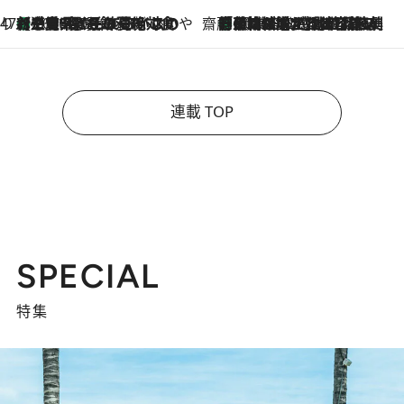
47都道府県の手みやげ ひんやりスイーツで夏を満喫
【三重県】この夏絶対食べたい 冷やしておいしいおやつ3選 お餅×アイスの新感覚スイーツ
2026.8.6
齋藤 薫 美容脳ルネサンス
「荷物が増えるほど旅ストレスは増す」美容ジャーナリストがたどり着いた最終結論。“化粧品を劇的に減らす”感動の凝縮美容とは
2026.8.6
連載 TOP
SPECIAL
特集