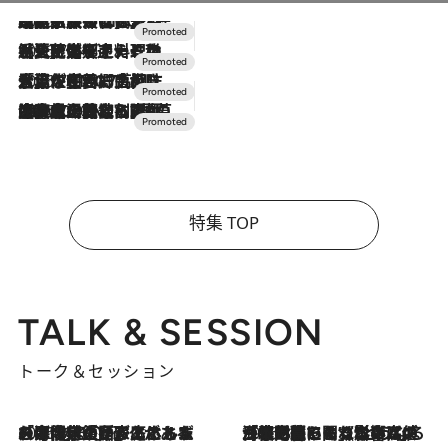
2026.7.31
【ホテル帰省】という選択肢をOMOが提案。家族とほどよい距離を保つには「昼は実家、夜は気兼ねなくホテルで！」
2026.7.24
【夏限定ディナーコース】旬を迎える稚鮎や花ズッキーニなどをイタリア・トスカーナの郷土料理の手法で満喫！
2026.7.17
「土佐和ハーブかき氷」がOMO7高知に登場！生姜、山椒、大葉など目にも舌にも涼を呼ぶ郷土の味
2026.7.10
NEW OPEN！【界 草津】名湯の地に誕生。趣の異なる2種の温泉と上州ならではの会席・蕎麦割烹など美食を味わう究極の癒やし旅
特集 TOP
TALK & SESSION
トーク＆セッション
2026.8.3
「今後値上げがあるとすれば…」「リスクがあるのは今年の冬」エネルギー専門家が語る、ホルムズ海峡封鎖が家庭にもたらす“ある心配”
2026.8.3
「住宅建てられない…」「サーチャージ料の高値が続いている」ホルムズ海峡封鎖による影響はいつまで続く？《エネルギー専門家に聞く“どうなる日本の暮らし”》