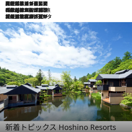
2026.8.5
【厳選旅コスメ】国内をあちこち移動する河井菜摘が選んだ夏旅ベストコスメ発表！「リラックスアイテムはマスト」【Mサイズジップ】
2026.8.4
【厳選旅コスメ】「紫外線＆乾燥対策しながらメイク感も！」ヘア＆メイクGeorgeが選んだ夏旅ベストコスメを発表！【Mサイズジップ】
2026.8.3
【厳選旅コスメ】「保湿もタイパ重視！」“サウナ好き”タレント清水みさとが愛用する夏旅ベストコスメを発表！【Mサイズジップ】
新着トピックス Hoshino Resorts