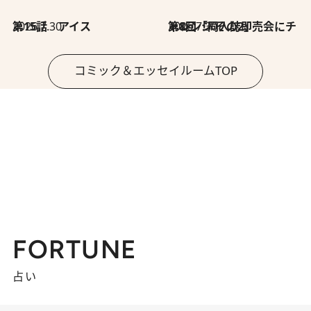
2026.7.30
第15話 アイス
2026.7.30
第8回「同人誌即売会にチャレンジ その2」
コミック＆エッセイルームTOP
FORTUNE
占い