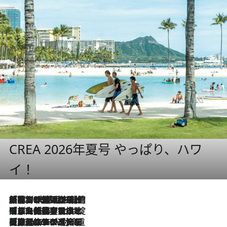
CREA 2026年夏号 やっぱり、ハワ
イ！
「荷物が増えるほど旅ストレスは増す」美容ジャーナリストがたどり着いた最終結論。“化粧品を劇的に減らす”感動の凝縮美容とは
2026.8.6
「旅先には金髪ウィッグを持参」日本と同じメイクでは損してる!? 美容ジャーナリストが提案する“掟破りの旅美容”とは
2026.8.6
【厳選旅コスメ】「身軽さ＆UV対策重視！」ヘアアーティストshucoが選んだ夏旅ベストコスメを発表【Mサイズジップ】
2026.8.6