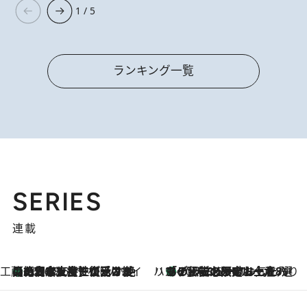
1 / 5
ランキング一覧
SERIES
連載
工藤まやのおもてなしハワイ
【ハワイ土産】ローカルの絶大な支持で復活！ 絶品の幻クッキー《元ファンの日本人女性が受け継いだ名店》
2026.8.6
ハワイ賢者 リサのお気に入りリスト
あの伝説の限定トートも！ リニューアルした「ディーン＆デルーカ ハワイ」で必須のお土産8選
2026.8.6