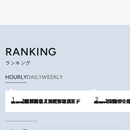
RANKING
ランキング
HOURLY
DAILY
WEEKLY
2026.8.5
【なぜ吉沢亮は「気配を消せる」のか？】興行収入208億の『国宝』を経て挑むミュージカル『ディア・エヴァン・ハンセン』。トップ俳優が舞台上でさらけ出した“孤独”とは
2026.8.5
【阿川佐和子さんの年とる力】なぜ70代で始めた趣味は“こんなに楽しい”のか？ ピアノ、俳句…スランプに陥っても続けられる“ある秘訣”とは