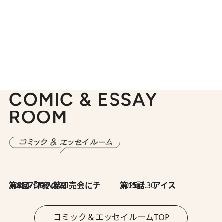
COMIC & ESSAY
ROOM
2026.7.30
第8回「同人誌即売会にチャレンジ その2」
2026.7.30
第15話 アイス
コミック＆エッセイルームTOP