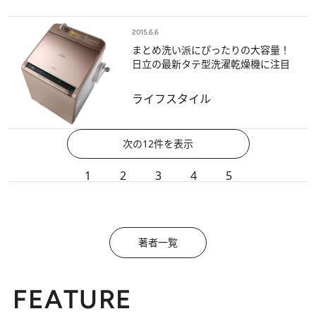
2015.6.6
まとめ洗い派にぴったりの大容量！
日立の最新タテ型洗濯乾燥機に注目
ライフスタイル
次の12件を表示
1
2
3
4
5
著者一覧
FEATURE