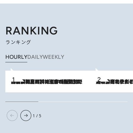
RANKING
ランキング
HOURLY
DAILY
WEEKLY
2026.8.8
「最後に見られてよかった」上野動物園の東園パンダ舎が解体前に特別公開。8月16日まで延長されたパネル展と共に辿る“半世紀”のパンダ飼育《解体工事の図面あり》
2026.8.3
《「文士の子ども被害者の会」発足！》阿川佐和子（72）が語る遠藤周作に北杜夫、劇作家・矢代静一の子どもたちの“文豪プライベート事件簿”
1 / 5