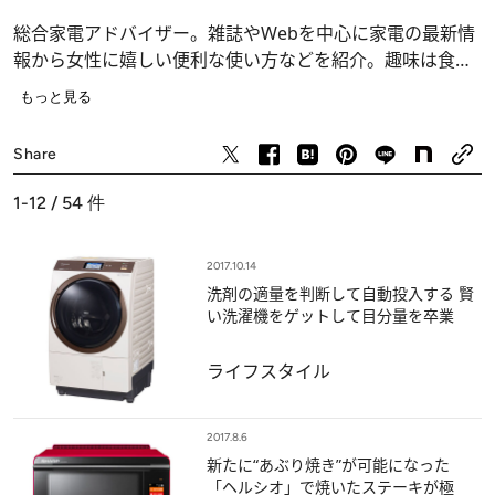
総合家電アドバイザー。雑誌やWebを中心に家電の最新情
報から女性に嬉しい便利な使い方などを紹介。趣味は食べ
歩きと映画鑑賞。好きな映画をみて美味しいお酒を飲むの
もっと見る
が至福の時！
Share
1-12 / 54
件
2017.10.14
洗剤の適量を判断して自動投入する 賢
い洗濯機をゲットして目分量を卒業
ライフスタイル
2017.8.6
新たに“あぶり焼き”が可能になった
「ヘルシオ」で焼いたステーキが極