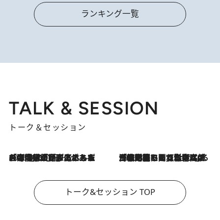
ランキング一覧
TALK & SESSION
トーク＆セッション
2026.8.3
「今後値上げがあるとすれば…」「リスクがあるのは今年の冬」エネルギー専門家が語る、ホルムズ海峡封鎖が家庭にもたらす“ある心配”
2026.8.3
「住宅建てられない…」「サーチャージ料の高値が続いている」ホルムズ海峡封鎖による影響はいつまで続く？《エネルギー専門家に聞く“どうなる日本の暮らし”》
トーク&セッション TOP