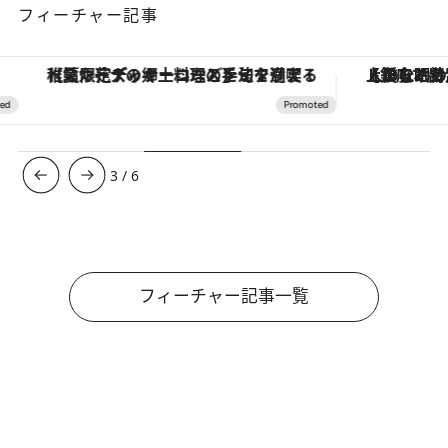
フィーチャー記事
【夏限定ディナーコース】旬を迎える稚鮎や花ズッキーニなどをイタリア・トスカーナの郷土料理の手法で満喫！
【銀座で出合う最旬美容】美髪ケアや上質な眠
3
/
6
フィーチャー記事一覧