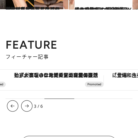
2024.7.7
湿気やダメージに負けないツヤ髪に人気サロンの最新マシンとヘアケアでパサパサ髪が驚くほどの美髪に変身
ビューティ＆ヘルス
2024.4.28
美は感覚ではなく理論で作るもの 顔の黄金比をメイクで整える “骨格補正メイク”とは
ビューティ＆ヘルス
FEATURE
フィーチャー記事
「大事なのは地域の意識を変えること」。ロレックス賞受賞の自然保護活動家が実現させたナイジェリアの自然環境の復活
3
/
6