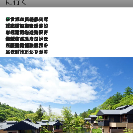
に行く
リスボンの絶品スイーツ「パステル・デ・ナタ」とは？ポルトガル伝統の奥深い世界へ
6 Hours Ago
2026.7.27
「私の祖国はポルトガル語です」国民的詩人フェルナンド・ペソアと、彼が愛した文学の街を歩く
2026.7.26
ポルトガル近海が育む極上の海の幸。キリリと冷えた白ワインと愉しむ、シーフード専門店の贅沢
2026.7.22
伝統の味をモダンに昇華。高感度な地元客が集う、リスボンの最旬ガストロノミー
2026.7.21
大航海時代の栄華から、震災、独裁、そして革命へ。ポルトガル・首都リスボンの石畳に刻まれた「歴史の光と影」
2026.7.13
エッセイ・ヤマザキマリ「慎ましくも美しき国 ポルトガル」