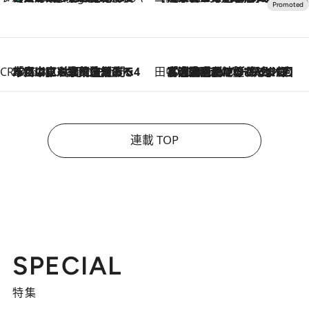
CREA'S CHOICE
2026.8.7
「立川にも歌舞伎があるんだよ」 片岡仁左衛門・市川中車ら豪華座組みで4年目の立川立飛歌舞伎へ
田中稲の勝手に再ブーム
2026.8.7
「湘南乃風に憧れて」観客大盛上がりの“タオル回し”に、ラッパー顔負けの高速歌唱まで…さだまさし（74）のアグレッシブすぎる現在地
連載 TOP
SPECIAL
特集