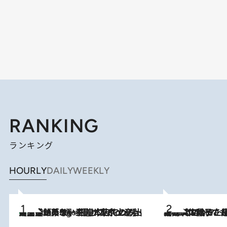
RANKING
ランキング
HOURLY
DAILY
WEEKLY
【間違いのない王道・東京土産】資生堂パーラー 銀座本店でのみ出会える銘菓5選《極上プディング・濃厚チーズケーキ・ボンボンショコラほか》
6 Hours Ago
2026.8.5
【阿川佐和子さんの年とる力】なぜ70代で始めた趣味は“こんなに楽しい”のか？ ピアノ、俳句…スランプに陥っても続けられる“ある秘訣”とは