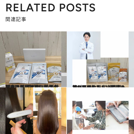
RELATED POSTS
関連記事
2024.1.21
日本人に足りないビタミンとは？ 【ビタミン系サプリの基礎知識】医師が勧めるサプリとの付き合い方
ビューティ＆ヘルス
2024.1.14
サプリの飲み方、間違っていませんか 栄養指導も行う医師に正しい知識を教わりました
ビューティ＆ヘルス