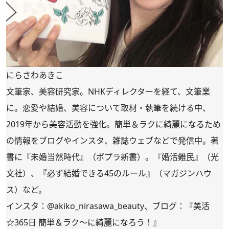
にらさわあきこ
文筆家、美容研究家。NHKディレクターを経て、文筆業
に。恋愛や結婚、美容について取材・執筆を続ける中、
2019年から美容活動を強化。簡単＆ラクに綺麗になるため
の情報をブログやインスタ、雑誌ウェブなどで発信中。著
書に
『未婚当然時代』
（ポプラ新書）。
『婚活難民』
（光
文社）、『必ず結婚できる45のルール』（マガジンハウ
ス）など。
インスタ：
@akiko_nirasawa_beauty
、ブログ：
『美活
☆365日 簡単＆ラク～に綺麗になろう！』