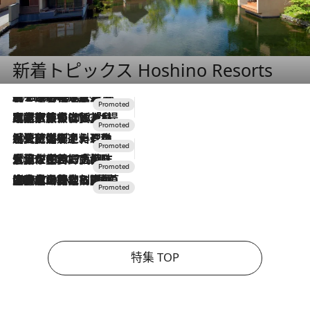
新着トピックス Hoshino Resorts
2026.8.7
【トンボの足水浴】ヒノキの香りに包まれて涼感マックス！約13℃の湧水かけ流しを避暑地「星野温泉 トンボの湯」で体験
2026.7.31
【ホテル帰省】という選択肢をOMOが提案。家族とほどよい距離を保つには「昼は実家、夜は気兼ねなくホテルで！」
2026.7.24
【夏限定ディナーコース】旬を迎える稚鮎や花ズッキーニなどをイタリア・トスカーナの郷土料理の手法で満喫！
2026.7.17
「土佐和ハーブかき氷」がOMO7高知に登場！生姜、山椒、大葉など目にも舌にも涼を呼ぶ郷土の味
2026.7.10
NEW OPEN！【界 草津】名湯の地に誕生。趣の異なる2種の温泉と上州ならではの会席・蕎麦割烹など美食を味わう究極の癒やし旅
特集 TOP