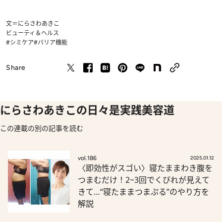
文＝にらさわあきこ
ビューティ＆ヘルス
#シミケア
#バリア機能
Share
にらさわあきこの日々是実践美容道
この連載の別の記事を読む
vol.186
2025.01.12
〈即効性がスゴい〉寝たままわき腹を
つまむだけ！2~3回でくびれが見えて
きて…“寝たままつまぷる”のやり方を
解説