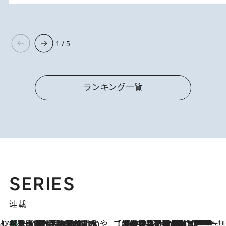
1 / 5
ランキング一覧
SERIES
連載
47都道府県の手みやげ ひんやりスイーツで夏を満喫
【兵庫県】この夏絶対食べたい 冷やしておいしいおやつ3選 淡路島の恵みをジェラートに集約
6 Hours Ago
【CREA×星野リゾート】唯一無二。癒しと発見が待つ場所へ
2026.8.7
【トンボの足水浴】ヒノキの香りに包まれて涼感マックス！約13℃の湧水かけ流しを避暑地「星野温泉 トンボの湯」で体験