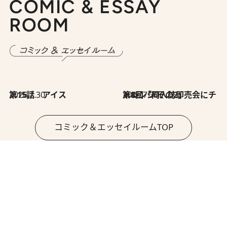
COMIC & ESSAY
ROOM
2026.7.30
第15話 アイス
2026.7.30
第8回「同人誌即売会にチャレンジ その2」
コミック＆エッセイルームTOP