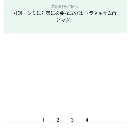
次の記事に続く
肝斑・シミに対策に必要な成分は トラネキサム酸
とマグ...
1
2
3
4