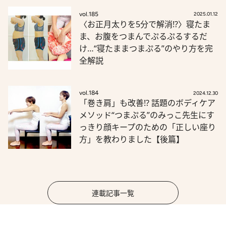
vol.185
2025.01.12
〈お正月太りを5分で解消!?〉寝たま
ま、お腹をつまんでぷるぷるするだ
け…“寝たままつまぷる”のやり方を完
全解説
vol.184
2024.12.30
「巻き肩」も改善!? 話題のボディケア
メソッド“つまぷる”のみっこ先生にす
っきり顔キープのための「正しい座り
方」を教わりました【後篇】
連載記事一覧