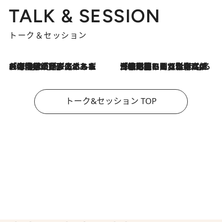
TALK & SESSION
トーク＆セッション
2026.8.3
「今後値上げがあるとすれば…」「リスクがあるのは今年の冬」エネルギー専門家が語る、ホルムズ海峡封鎖が家庭にもたらす“ある心配”
2026.8.3
「住宅建てられない…」「サーチャージ料の高値が続いている」ホルムズ海峡封鎖による影響はいつまで続く？《エネルギー専門家に聞く“どうなる日本の暮らし”》
トーク&セッション TOP