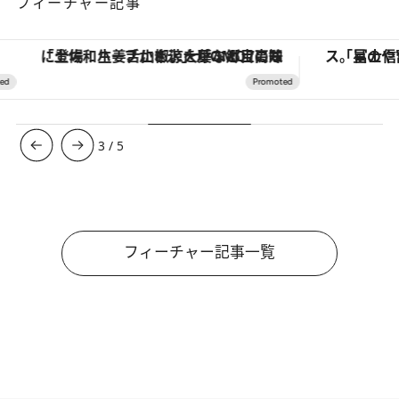
フィーチャー記事
「土佐和ハーブかき氷」がOMO7高知に登場！生姜、山椒、大葉など目にも舌にも涼を呼ぶ郷土の味
3
/
5
フィーチャー記事一覧