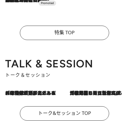
2026.7.10
NEW OPEN！【界 草津】名湯の地に誕生。趣の異なる2種の温泉と上州ならではの会席・蕎麦割烹など美食を味わう究極の癒やし旅
特集 TOP
TALK & SESSION
トーク＆セッション
2026.8.3
「今後値上げがあるとすれば…」「リスクがあるのは今年の冬」エネルギー専門家が語る、ホルムズ海峡封鎖が家庭にもたらす“ある心配”
2026.8.3
「住宅建てられない…」「サーチャージ料の高値が続いている」ホルムズ海峡封鎖による影響はいつまで続く？《エネルギー専門家に聞く“どうなる日本の暮らし”》
トーク&セッション TOP