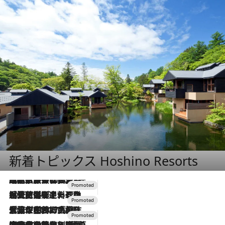
新着トピックス Hoshino Resorts
2026.7.31
【ホテル帰省】という選択肢をOMOが提案。家族とほどよい距離を保つには「昼は実家、夜は気兼ねなくホテルで！」
2026.7.24
【夏限定ディナーコース】旬を迎える稚鮎や花ズッキーニなどをイタリア・トスカーナの郷土料理の手法で満喫！
2026.7.17
「土佐和ハーブかき氷」がOMO7高知に登場！生姜、山椒、大葉など目にも舌にも涼を呼ぶ郷土の味