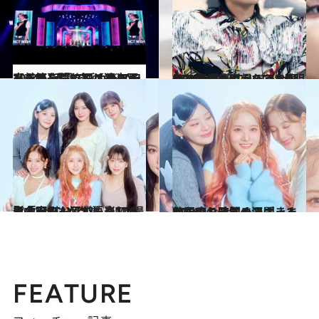
2024.5.15
【前篇を読む】【独占写真あり】『KCON JAPAN 2024』話題を呼んだステージからレッド カーペットまで一気に振り返り！
カルチャー
2024.5.8
&TEAMのNICHOLASが明かした「デビューできなければ台湾に帰ろうと思ってた僕を変えたファンの一言」
カルチャー
2024.4.5
日本3rdシングル『LIT』は「目でも耳でも楽しめる曲」STAYCが語るMV撮影の裏側
カルチャー
2024.4.5
STAYCの元気の源は…？韓国のおすすめスポットから癒し時間まで聞きました！
カルチャー
FEATURE