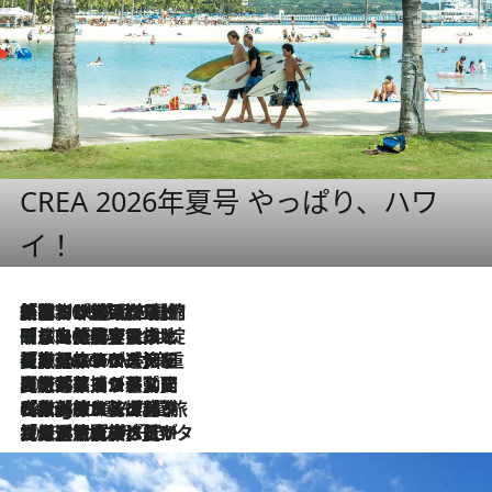
CREA 2026年夏号 やっぱり、ハワ
イ！
「荷物が増えるほど旅ストレスは増す」美容ジャーナリストがたどり着いた最終結論。“化粧品を劇的に減らす”感動の凝縮美容とは
2026.8.6
「旅先には金髪ウィッグを持参」日本と同じメイクでは損してる!? 美容ジャーナリストが提案する“掟破りの旅美容”とは
2026.8.6
【厳選旅コスメ】「身軽さ＆UV対策重視！」ヘアアーティストshucoが選んだ夏旅ベストコスメを発表【Mサイズジップ】
2026.8.6
2026.8.5
【厳選旅コスメ】国内をあちこち移動する河井菜摘が選んだ夏旅ベストコスメ発表！「リラックスアイテムはマスト」【Mサイズジップ】
2026.8.4
【厳選旅コスメ】「紫外線＆乾燥対策しながらメイク感も！」ヘア＆メイクGeorgeが選んだ夏旅ベストコスメを発表！【Mサイズジップ】
2026.8.3
【厳選旅コスメ】「保湿もタイパ重視！」“サウナ好き”タレント清水みさとが愛用する夏旅ベストコスメを発表！【Mサイズジップ】