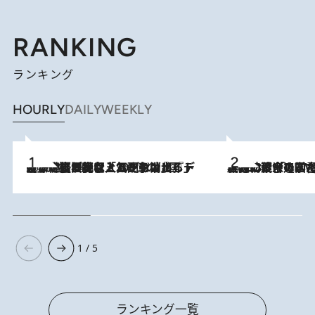
RANKING
ランキング
HOURLY
DAILY
WEEKLY
2026.8.5
【なぜ吉沢亮は「気配を消せる」のか？】興行収入208億の『国宝』を経て挑むミュージカル『ディア・エヴァン・ハンセン』。トップ俳優が舞台上でさらけ出した“孤独”とは
2026.8.3
慶應幼稚舎の図書室からテレビの世界に飛び込んだ阿川佐和子（72）、「N
1 / 5
ランキング一覧