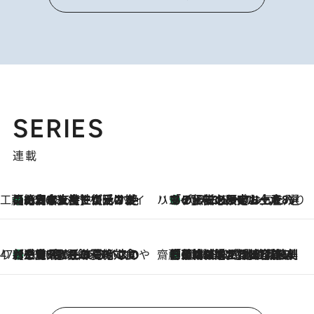
SERIES
連載
工藤まやのおもてなしハワイ
【ハワイ土産】ローカルの絶大な支持で復活！ 絶品の幻クッキー《元ファンの日本人女性が受け継いだ名店》
2026.8.6
ハワイ賢者 リサのお気に入りリスト
あの伝説の限定トートも！ リニューアルした「ディーン＆デルーカ ハワイ」で必須のお土産8選
2026.8.6
47都道府県の手みやげ ひんやりスイーツで夏を満喫
【三重県】この夏絶対食べたい 冷やしておいしいおやつ3選 お餅×アイスの新感覚スイーツ
2026.8.6
齋藤 薫 美容脳ルネサンス
「荷物が増えるほど旅ストレスは増す」美容ジャーナリストがたどり着いた最終結論。“化粧品を劇的に減らす”感動の凝縮美容とは
2026.8.6