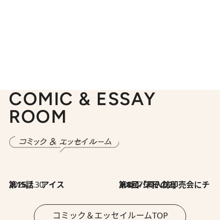
COMIC & ESSAY
ROOM
2026.7.30
第15話 アイス
2026.7.30
第8回「同人誌即売会にチャレンジ その2」
コミック＆エッセイルームTOP