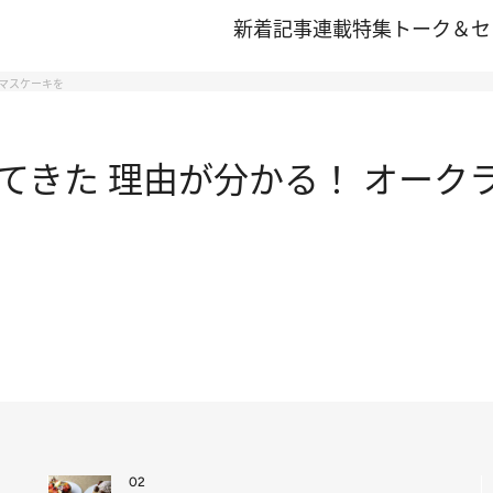
新着記事
連載
特集
トーク＆セ
スマスケーキを
てきた 理由が分かる！ オーク
02