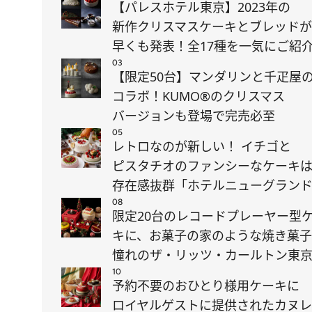
【パレスホテル東京】2023年の
新作クリスマスケーキとブレッドが
早くも発表！全17種を一気にご紹
03
【限定50台】マンダリンと千疋屋
コラボ！KUMO®のクリスマス
バージョンも登場で完売必至
05
レトロなのが新しい！ イチゴと
ピスタチオのファンシーなケーキ
存在感抜群「ホテルニューグラン
08
限定20台のレコードプレーヤー型
キに、お菓子の家のような焼き菓
憧れのザ・リッツ・カールトン東
10
予約不要のおひとり様用ケーキに
ロイヤルゲストに提供されたカヌ