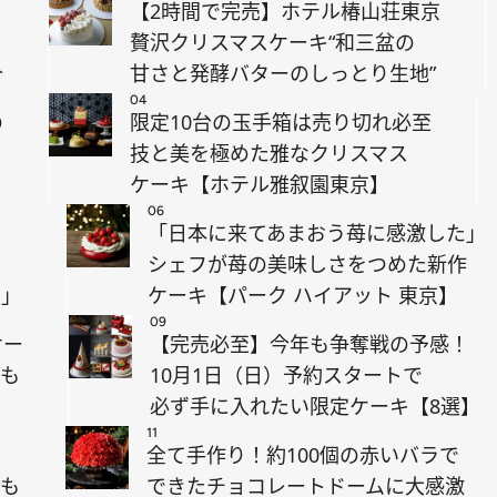
【2時間で完売】ホテル椿山荘東京
贅沢クリスマスケーキ“和三盆の
介
甘さと発酵バターのしっとり生地”
04
の
限定10台の玉手箱は売り切れ必至
技と美を極めた雅なクリスマス
ケーキ【ホテル雅叙園東京】
06
「日本に来てあまおう苺に感激した」
は
シェフが苺の美味しさをつめた新作
ド」
ケーキ【パーク ハイアット 東京】
09
ケー
【完売必至】今年も争奪戦の予感！
子も
10月1日（日）予約スタートで
京
必ず手に入れたい限定ケーキ【8選】
11
全て手作り！約100個の赤いバラで
レも
できたチョコレートドームに大感激