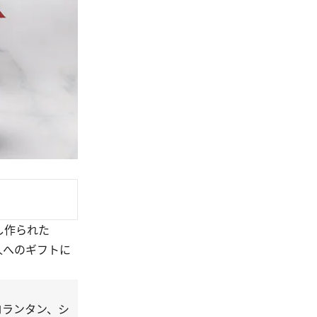
し作られた
た人へのギフトに
つフロランタン、シ