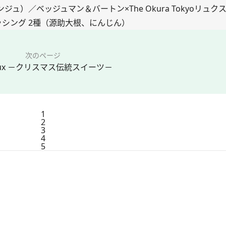
）／ベッジュマン＆バートン×The Okura Tokyoリュク
ッシング 2種（源助大根、にんじん）
次のページ
aux －クリスマス伝統スイーツ－
1
2
3
4
5