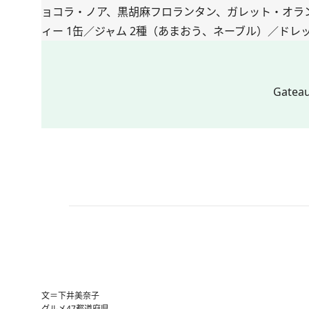
ョコラ・ノア、黒胡麻フロランタン、ガレット・オランジュ
ィー 1缶／ジャム 2種（あまおう、ネーブル）／ドレ
Gate
文＝下井美奈子
グルメ
47都道府県