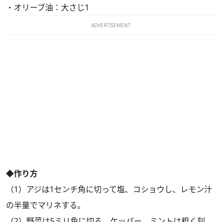
・オリーブ油：大さじ1
ADVERTISEMENT
◆作り方
（1）アジは1センチ角に切って塩、コショウし、レモン汁
の半量でマリネする。
（2）野菜は5ミリ角に切る。ケッパー、ミントは粗く刻