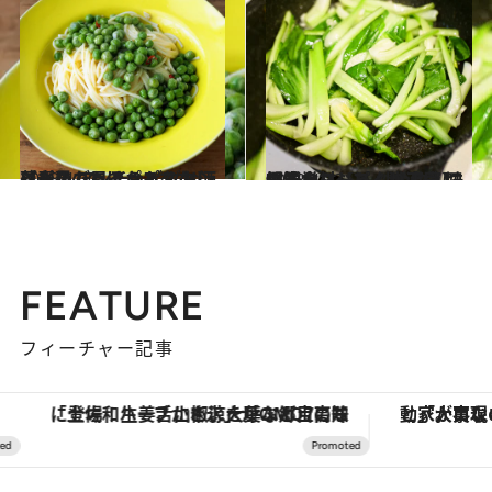
2023.4.20
【春のごちそうパスタレシピ】 アンチョビグリンピースのっけパスタ お洒落な見た目でおもてなしにも！
グルメ
2023.4.13
優秀食材【ちんげん菜】の簡単レシピ 炒め物・味噌汁・スープ・浅漬け 切り方からじっくり丁寧に解説！
グルメ
FEATURE
フィーチャー記事
「土佐和ハーブかき氷」がOMO7高知に登場！生姜、山椒、大葉など目にも舌にも涼を呼ぶ郷土の味