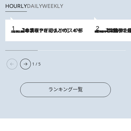
HOURLY
DAILY
WEEKLY
2026.8.5
【西日本エリアを総まとめ】 47都道府県の手みやげ ひんやりスイーツで夏を満喫
2026.8.5
【阿川佐和子さんの年とる力】なぜ70代で始めた趣味は“こんなに楽しい”のか？ ピアノ、俳句…スランプに陥っても続けられる“ある秘訣”とは
1 / 5
ランキング一覧