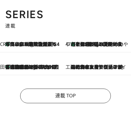
SERIES
連載
CREA'S CHOICE
「立川にも歌舞伎があるんだよ」 片岡仁左衛門・市川中車ら豪華座組みで4年目の立川立飛歌舞伎へ
1 Hour Ago
47都道府県の手みやげ ひんやりスイーツで夏を満喫
【京都府】この夏絶対食べたい 冷やしておいしいおやつ3選 ひと口目から心を掴む新緑のテリーヌ
1 Hour Ago
田中稲の勝手に再ブーム
「湘南乃風に憧れて」観客大盛上がりの“タオル回し”に、ラッパー顔負けの高速歌唱まで…さだまさし（74）のアグレッシブすぎる現在地
6 Hours Ago
工藤まやのおもてなしハワイ
2026.8.6
【ハワイ土産】ローカルの絶大な支持で復活！ 絶品の幻クッキー《元ファンの日本人女性が受け継いだ名店》
連載 TOP