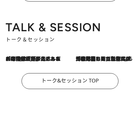
TALK & SESSION
トーク＆セッション
2026.8.3
「今後値上げがあるとすれば…」「リスクがあるのは今年の冬」エネルギー専門家が語る、ホルムズ海峡封鎖が家庭にもたらす“ある心配”
2026.8.3
「住宅建てられない…」「サーチャージ料の高値が続いている」ホルムズ海峡封鎖による影響はいつまで続く？《エネルギー専門家に聞く“どうなる日本の暮らし”》
トーク&セッション TOP