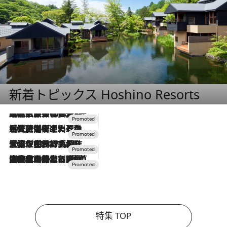
新着トピックス Hoshino Resorts
2026.7.31
【ホテル帰省】という選択肢をOMOが提案。家族とほどよい距離を保つには「昼は実家、夜は気兼ねなくホテルで！」
2026.7.24
【夏限定ディナーコース】旬を迎える稚鮎や花ズッキーニなどをイタリア・トスカーナの郷土料理の手法で満喫！
2026.7.17
「土佐和ハーブかき氷」がOMO7高知に登場！生姜、山椒、大葉など目にも舌にも涼を呼ぶ郷土の味
2026.7.10
NEW OPEN！【界 草津】名湯の地に誕生。趣の異なる2種の温泉と上州ならではの会席・蕎麦割烹など美食を味わう究極の癒やし旅
特集 TOP