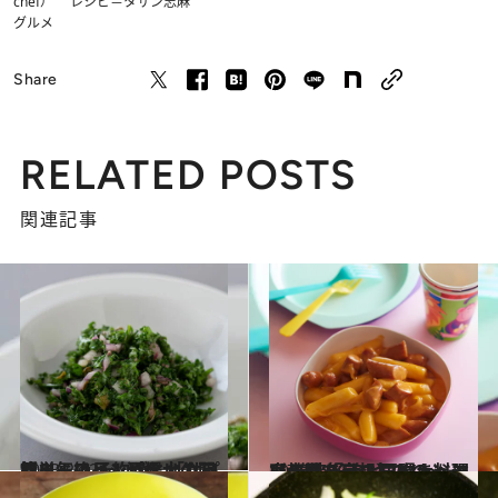
chef） レシピ＝タサン志麻
グルメ
Share
RELATED POSTS
関連記事
2023.2.22
簡単！絶品！パセリの万能ソース 予約がとれない超人気ワイン酒場 「サプライ」のレシピを大公開
グルメ
2023.4.22
【韓国ドラマ】あのシーンの味を妄想 再現。料理家・堤 人美＆ワタナベマキ 韓流好き2人の“あっという間”レシピ
グルメ