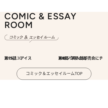
COMIC & ESSAY
ROOM
2026.7.30
第15話 アイス
2026.7.30
第8回「同人誌即売会にチャレンジ その2」
コミック＆エッセイルームTOP