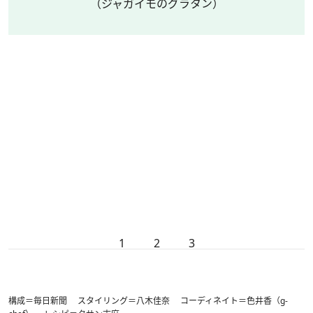
（ジャガイモのグラタン）
1
2
3
構成＝毎日新聞 スタイリング＝八木佳奈 コーディネイト＝色井香（g-