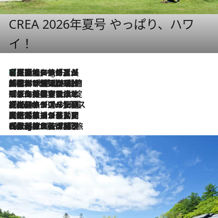
CREA 2026年夏号 やっぱり、ハワ
イ！
【厳選旅コスメ】「多機能アイテムがメイン！」旅好き美容エディターが選んだ夏旅ベストコスメを発表【Mサイズジップ】
1 Hour Ago
2026.8.6
「荷物が増えるほど旅ストレスは増す」美容ジャーナリストがたどり着いた最終結論。“化粧品を劇的に減らす”感動の凝縮美容とは
2026.8.6
「旅先には金髪ウィッグを持参」日本と同じメイクでは損してる!? 美容ジャーナリストが提案する“掟破りの旅美容”とは
2026.8.6
【厳選旅コスメ】「身軽さ＆UV対策重視！」ヘアアーティストshucoが選んだ夏旅ベストコスメを発表【Mサイズジップ】
2026.8.5
【厳選旅コスメ】国内をあちこち移動する河井菜摘が選んだ夏旅ベストコスメ発表！「リラックスアイテムはマスト」【Mサイズジップ】
2026.8.4
【厳選旅コスメ】「紫外線＆乾燥対策しながらメイク感も！」ヘア＆メイクGeorgeが選んだ夏旅ベストコスメを発表！【Mサイズジップ】