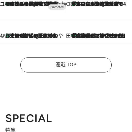
【CREA×星野リゾート】唯一無二。癒しと発見が待つ場所へ
【トンボの足水浴】ヒノキの香りに包まれて涼感マックス！約13℃の湧水かけ流しを避暑地「星野温泉 トンボの湯」で体験
9 Hours Ago
CREA'S CHOICE
「立川にも歌舞伎があるんだよ」 片岡仁左衛門・市川中車ら豪華座組みで4年目の立川立飛歌舞伎へ
11 Hours Ago
47都道府県の手みやげ ひんやりスイーツで夏を満喫
【京都府】この夏絶対食べたい 冷やしておいしいおやつ3選 ひと口目から心を掴む新緑のテリーヌ
11 Hours Ago
田中稲の勝手に再ブーム
「湘南乃風に憧れて」観客大盛上がりの“タオル回し”に、ラッパー顔負けの高速歌唱まで…さだまさし（74）のアグレッシブすぎる現在地
2026.8.7
連載 TOP
SPECIAL
特集