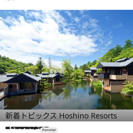
新着トピックス Hoshino Resorts
【トンボの足水浴】ヒノキの香りに包まれて涼感マックス！約13℃の湧水かけ流しを避暑地「星野温泉 トンボの湯」で体験
9 Hours Ago