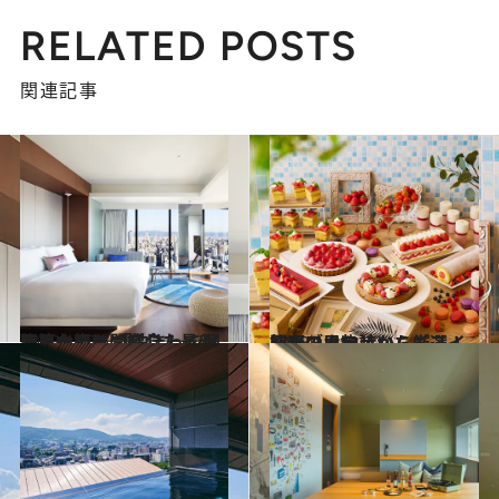
RELATED POSTS
関連記事
2023.1.27
コロナ禍に開業した最新注目ホテル 「泊まってよかったのは、ここ！」 リアルな声もご紹介！ ～関西篇～
旅＆お出かけ
2023.1.31
関西のホテルから厳選！ 初春の風物詩いちごスイーツブッフェ
旅＆お出かけ