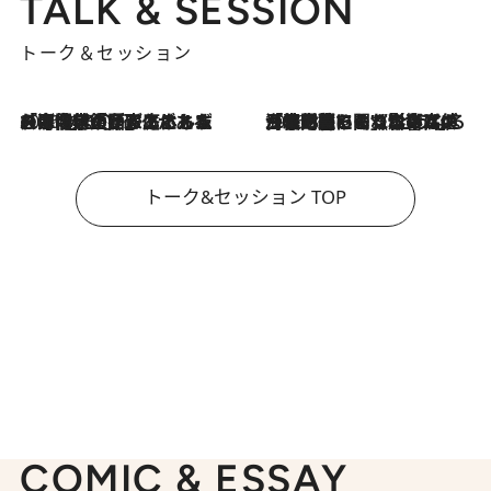
TALK & SESSION
トーク＆セッション
2026.8.3
「今後値上げがあるとすれば…」「リスクがあるのは今年の冬」エネルギー専門家が語る、ホルムズ海峡封鎖が家庭にもたらす“ある心配”
2026.8.3
「住宅建てられない…」「サーチャージ料の高値が続いている」ホルムズ海峡封鎖による影響はいつまで続く？《エネルギー専門家に聞く“どうなる日本の暮らし”》
トーク&セッション TOP
COMIC & ESSAY