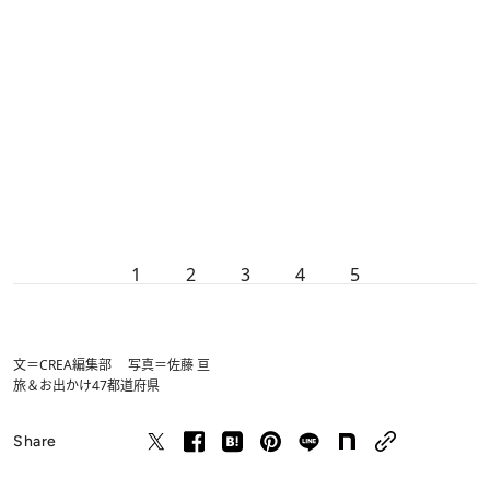
1
2
3
4
5
文＝CREA編集部 写真＝佐藤 亘
旅＆お出かけ
47都道府県
Share