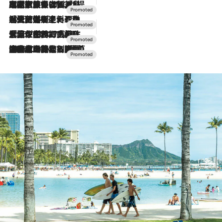
2026.7.31
【ホテル帰省】という選択肢をOMOが提案。家族とほどよい距離を保つには「昼は実家、夜は気兼ねなくホテルで！」
2026.7.24
【夏限定ディナーコース】旬を迎える稚鮎や花ズッキーニなどをイタリア・トスカーナの郷土料理の手法で満喫！
2026.7.17
「土佐和ハーブかき氷」がOMO7高知に登場！生姜、山椒、大葉など目にも舌にも涼を呼ぶ郷土の味
2026.7.10
NEW OPEN！【界 草津】名湯の地に誕生。趣の異なる2種の温泉と上州ならではの会席・蕎麦割烹など美食を味わう究極の癒やし旅