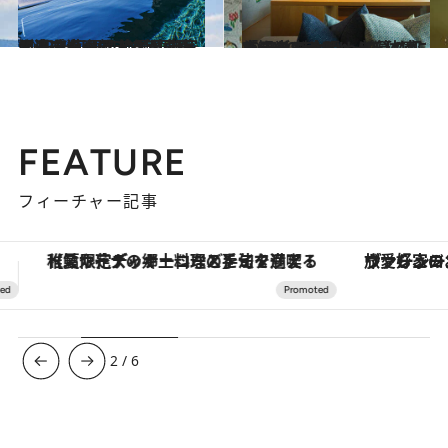
2023.3.3
足湯でくつろぎながら東山連山を一望 絶景と自家源泉を満喫できる温泉宿が 四条河原町に2軒同時オープン
旅＆お出かけ
2023.1.15
「OMO7大阪」 前篇 なにわラグジュアリーを体感できる 魅力いっぱいの都市観光ホテルへ！
旅＆お出かけ
FEATURE
フィーチャー記事
ヴァシュロン・コンスタンタン「オーヴァーシーズ・オートマティック」。旅愛好家のお気に入りコレクションから、ジェンダーレスな新作が登場
3
/
6