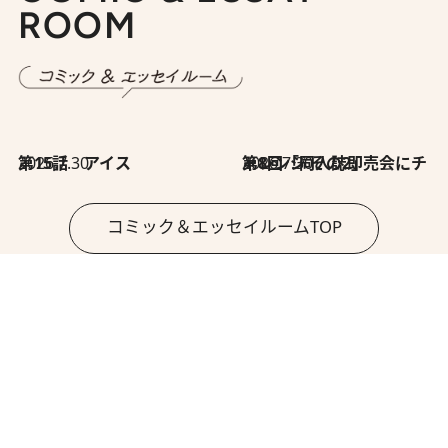
ROOM
2026.7.30
第15話 アイス
2026.7.30
第8回「同人誌即売会にチャレンジ その2」
コミック＆エッセイルームTOP