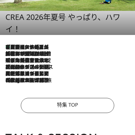
CREA 2026年夏号 やっぱり、ハワ
イ！
【厳選旅コスメ】「多機能アイテムがメイン！」旅好き美容エディターが選んだ夏旅ベストコスメを発表【Mサイズジップ】
11 Hours Ago
2026.8.6
「荷物が増えるほど旅ストレスは増す」美容ジャーナリストがたどり着いた最終結論。“化粧品を劇的に減らす”感動の凝縮美容とは
2026.8.6
「旅先には金髪ウィッグを持参」日本と同じメイクでは損してる!? 美容ジャーナリストが提案する“掟破りの旅美容”とは
2026.8.6
【厳選旅コスメ】「身軽さ＆UV対策重視！」ヘアアーティストshucoが選んだ夏旅ベストコスメを発表【Mサイズジップ】
2026.8.5
【厳選旅コスメ】国内をあちこち移動する河井菜摘が選んだ夏旅ベストコスメ発表！「リラックスアイテムはマスト」【Mサイズジップ】
2026.8.4
【厳選旅コスメ】「紫外線＆乾燥対策しながらメイク感も！」ヘア＆メイクGeorgeが選んだ夏旅ベストコスメを発表！【Mサイズジップ】
特集 TOP